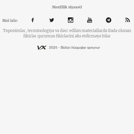
Məxfilik siyasəti
Bizi izlə:
Toponimlər, terminologiya və dərc edilən materiallarda ifadə olunan
fikirlər qurumun fikirlərini əks etdirməyə bilər
2025 - Bütün hüquqlar qorunur