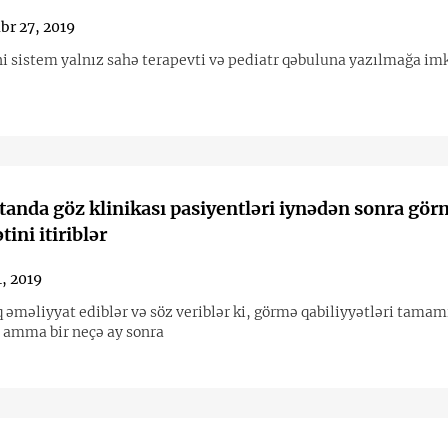
br 27, 2019
ni sistem yalnız sahə terapevti və pediatr qəbuluna yazılmağa imk
anda göz klinikası pasiyentləri iynədən sonra gör
tini itiriblər
, 2019
q əməliyyat ediblər və söz veriblər ki, görmə qabiliyyətləri tamam
 amma bir neçə ay sonra