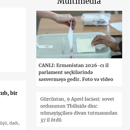
Multimedia
CANLI: Ermənistan 2026-cı il
parlament seçkilərində
səsverməyə gedir. Foto və video
ıb, bir
Gürcüstan, 9 Aprel faciəsi: sovet
ordusunun Tbilisidə dinc
nümayişçilərə divan tutmasından
37 il ötdü
nüşü, dadı,