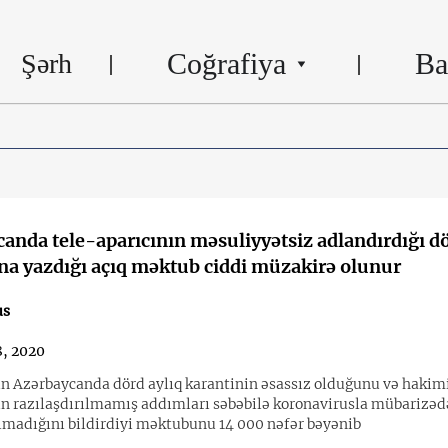
Coğrafiya
Ba
Şərh
anda tele-aparıcının məsuliyyətsiz adlandırdığı dö
a yazdığı açıq məktub ciddi müzakirə olunur
us
8, 2020
in Azərbaycanda dörd aylıq karantinin əsassız olduğunu və hakim
ın razılaşdırılmamış addımları səbəbilə koronavirusla mübarizəd
 olmadığını bildirdiyi məktubunu 14 000 nəfər bəyənib