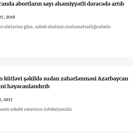
anda abortların sayı əhəmiyyətli dərəcədə artıb
27, 2018
in sözlərinə görə, səbəb əhalinin məlumatsızlığındadır
n kütləvi şəkildə sudan zəhərlənməsi Azərbaycan
ini həyəcanlandırıb
2, 2017
nin səbəbi rotavirus infeksiyasıdır