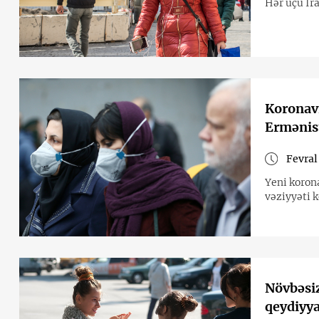
Hər üçü İr
Koronavi
Ermənist
Fevral
Yeni koron
vəziyyəti 
Növbəsiz
qeydiyya