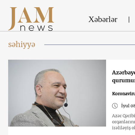
Xəbərlər
səhiyyə
Azərbayc
qurumun
Koronavir
İyul 0
Azər Qərib
orqanların
irəliləyiş