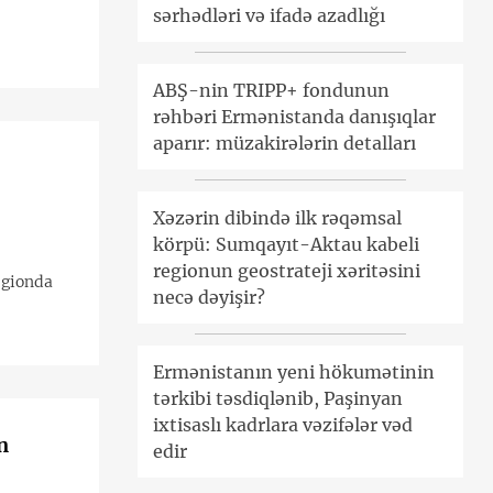
sərhədləri və ifadə azadlığı
ABŞ-nin TRIPP+ fondunun
rəhbəri Ermənistanda danışıqlar
aparır: müzakirələrin detalları
Xəzərin dibində ilk rəqəmsal
körpü: Sumqayıt-Aktau kabeli
regionun geostrateji xəritəsini
egionda
necə dəyişir?
Ermənistanın yeni hökumətinin
tərkibi təsdiqlənib, Paşinyan
ixtisaslı kadrlara vəzifələr vəd
n
edir