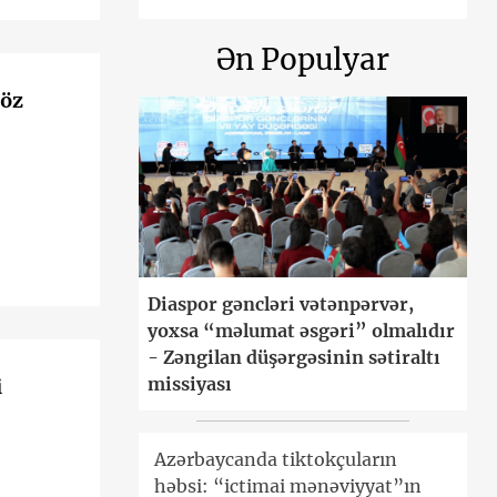
Ən Populyar
 öz
Diaspor gəncləri vətənpərvər,
yoxsa “məlumat əsgəri” olmalıdır
- Zəngilan düşərgəsinin sətiraltı
missiyası
i
Azərbaycanda tiktokçuların
həbsi: “ictimai mənəviyyat”ın