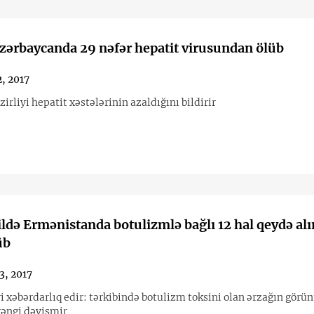
Azərbaycanda 29 nəfər hepatit virusundan ölüb
, 2017
irliyi hepatit xəstələrinin azaldığını bildirir
ildə Ermənistanda botulizmlə bağlı 12 hal qeydə alın
üb
3, 2017
ri xəbərdarlıq edir: tərkibində botulizm toksini olan ərzağın görü
rəngi dəyişmir