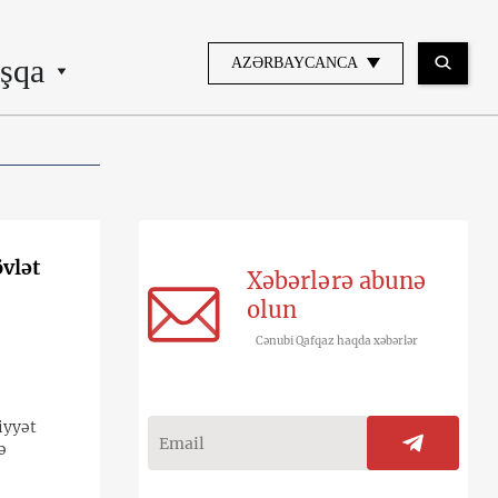
şqa
AZƏRBAYCANCA
vlət
Xəbərlərə abunə
olun
Cənubi Qafqaz haqda xəbərlər
iyyət
ə