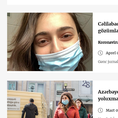
Cəlilaba
gözüml
Koronavir
Aprel 
Gənc jurnal
Azərbayc
yoluxma 
Mart 0