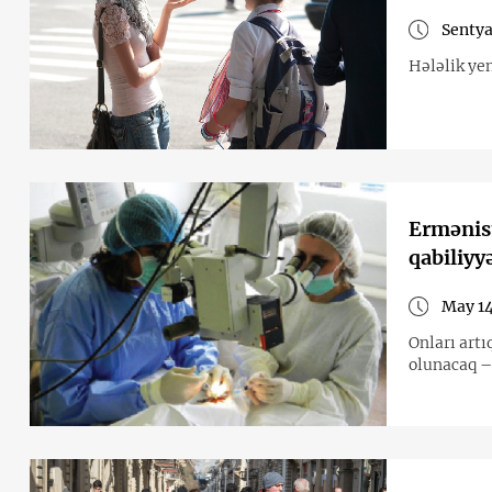
Sentya
Hələlik ye
Ermənist
qabiliyyə
May 14
Onları artı
olunacaq –