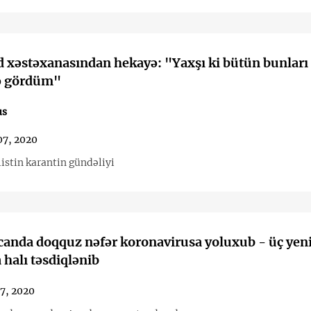
d xəstəxanasından hekayə: "Yaxşı ki bütün bunları
ə gördüm"
us
07, 2020
istin karantin gündəliyi
anda doqquz nəfər koronavirusa yoluxub - üç yen
halı təsdiqlənib
7, 2020