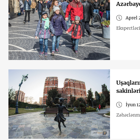
Azərbayc
Aprel 
Ekspertlər
Uşaqları
sakinlər
İyun 1
Zəhərlənmə