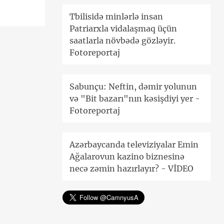
Tbilisidə minlərlə insan
Patriarxla vidalaşmaq üçün
saatlarla növbədə gözləyir.
Fotoreportaj
Sabunçu: Neftin, dəmir yolunun
və "Bit bazarı"nın kəsişdiyi yer -
Fotoreportaj
Azərbaycanda televiziyalar Emin
Ağalarovun kazino biznesinə
necə zəmin hazırlayır? - VİDEO