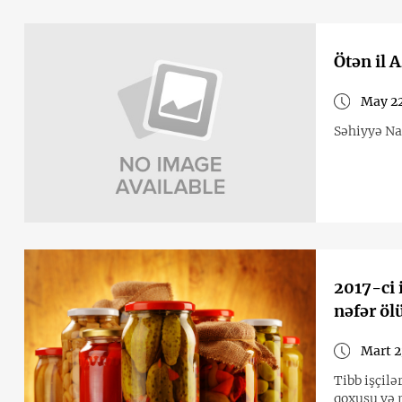
Ötən il 
May 22
Səhiyyə Naz
2017-ci 
nəfər öl
Mart 2
Tibb işçilə
qoxusu və 