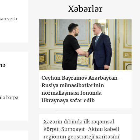
Xəbərlər
an verir
mə
Ceyhun Bayramov Azərbaycan-
Rusiya münasibətlərinin
normallaşması fonunda
ilə bərpa
Ukraynaya səfər edib
Xəzərin dibində ilk rəqəmsal
körpü: Sumqayıt-Aktau kabeli
regionun geostrateji xəritəsini