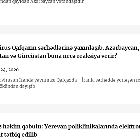
andan qayıdan Azərbaycan vətəndaşıdır
rus Qafqazın sərhədlərinə yaxınlaşıb. Azərbaycan,
an və Gürcüstan buna necə reaksiya verir?
 24, 2020
avirusun İranda yayılması Qafqazda - İranla sərhəddə yerləşən r
kökündən dəyişib
 həkim qəbulu: Yerevan poliklinikalarında elektro
t tətbiq edilib