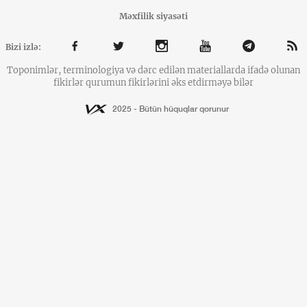
Məxfilik siyasəti
Bizi izlə:
Toponimlər, terminologiya və dərc edilən materiallarda ifadə olunan
fikirlər qurumun fikirlərini əks etdirməyə bilər
2025 - Bütün hüquqlar qorunur