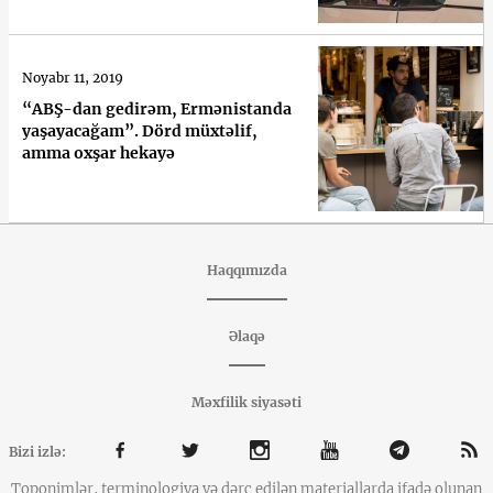
Noyabr 11, 2019
“ABŞ-dan gedirəm, Ermənistanda
yaşayacağam”. Dörd müxtəlif,
amma oxşar hekayə
Haqqımızda
Əlaqə
Məxfilik siyasəti
Bizi izlə:
Toponimlər, terminologiya və dərc edilən materiallarda ifadə olunan