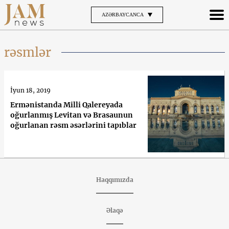
AZƏRBAYCANCA
rəsmlər
İyun 18, 2019
Ermənistanda Milli Qalereyada
oğurlanmış Levitan və Brasaunun
oğurlanan rəsm əsərlərini tapıblar
Haqqımızda
Əlaqə