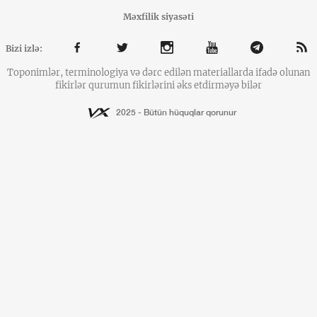
Məxfilik siyasəti
Bizi izlə:
Toponimlər, terminologiya və dərc edilən materiallarda ifadə olunan
fikirlər qurumun fikirlərini əks etdirməyə bilər
2025 - Bütün hüquqlar qorunur