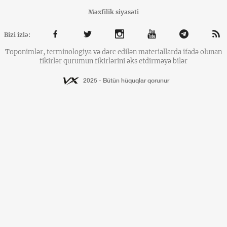
Məxfilik siyasəti
Bizi izlə:
Toponimlər, terminologiya və dərc edilən materiallarda ifadə olunan
fikirlər qurumun fikirlərini əks etdirməyə bilər
2025 - Bütün hüquqlar qorunur