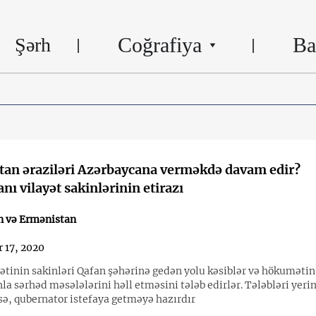
Coğrafiya
Ba
Şərh
an əraziləri Azərbaycana verməkdə davam edir?
nı vilayət sakinlərinin etirazı
n və Ermənistan
 17, 2020
yətinin sakinləri Qafan şəhərinə gedən yolu kəsiblər və hökumətin
a sərhəd məsələlərini həll etməsini tələb edirlər. Tələbləri yeri
sə, qubernator istefaya getməyə hazırdır