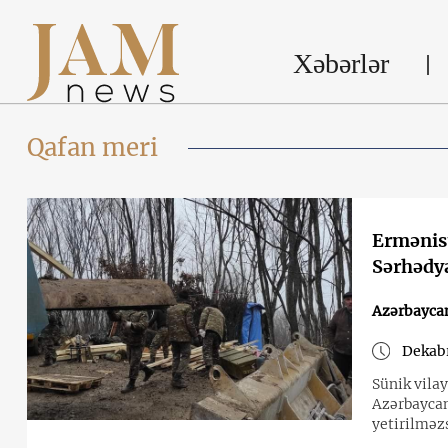
Xəbərlər
Qafan meri
Ermənist
Sərhədya
Azərbayca
Dekabr
Sünik vila
Azərbaycanl
yetirilməz