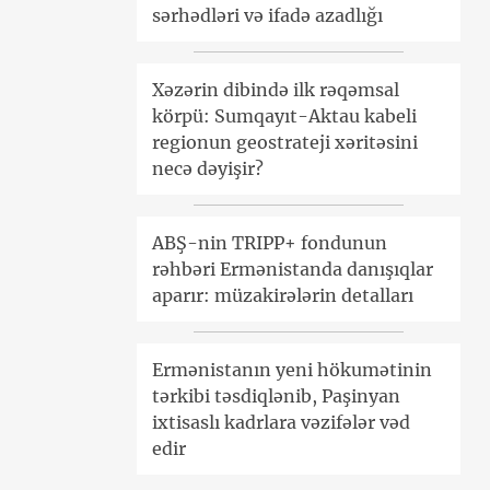
sərhədləri və ifadə azadlığı
Xəzərin dibində ilk rəqəmsal
körpü: Sumqayıt-Aktau kabeli
regionun geostrateji xəritəsini
necə dəyişir?
ABŞ-nin TRIPP+ fondunun
rəhbəri Ermənistanda danışıqlar
aparır: müzakirələrin detalları
Ermənistanın yeni hökumətinin
tərkibi təsdiqlənib, Paşinyan
ixtisaslı kadrlara vəzifələr vəd
edir