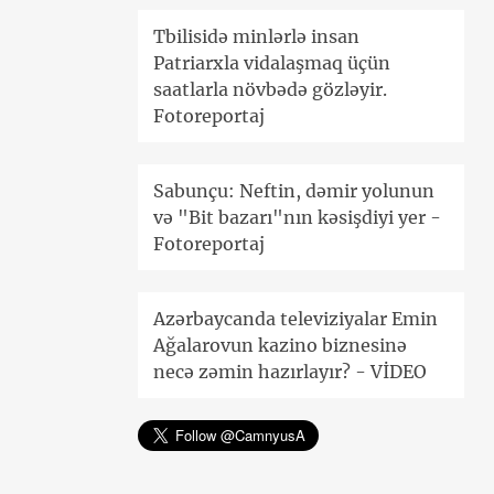
Tbilisidə minlərlə insan
Patriarxla vidalaşmaq üçün
saatlarla növbədə gözləyir.
Fotoreportaj
Sabunçu: Neftin, dəmir yolunun
və "Bit bazarı"nın kəsişdiyi yer -
Fotoreportaj
Azərbaycanda televiziyalar Emin
Ağalarovun kazino biznesinə
necə zəmin hazırlayır? - VİDEO