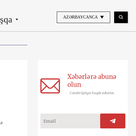
şqa
AZƏRBAYCANCA
Xəbərlərə abunə
olun
Cənubi Qafqaz haqda xəbərlər
nə