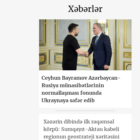
Xəbərlər
Ceyhun Bayramov Azərbaycan-
Rusiya münasibətlərinin
normallaşması fonunda
Ukraynaya səfər edib
Xəzərin dibində ilk rəqəmsal
körpü: Sumqayıt-Aktau kabeli
regionun geostrateji xəritəsini