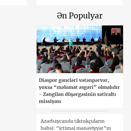
Ən Populyar
Diaspor gəncləri vətənpərvər,
yoxsa “məlumat əsgəri” olmalıdır
- Zəngilan düşərgəsinin sətiraltı
missiyası
Azərbaycanda tiktokçuların
həbsi: “ictimai mənəviyyat”ın