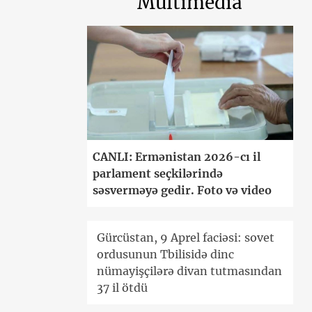
Multimedia
CANLI: Ermənistan 2026-cı il
parlament seçkilərində
səsverməyə gedir. Foto və video
Gürcüstan, 9 Aprel faciəsi: sovet
ordusunun Tbilisidə dinc
nümayişçilərə divan tutmasından
37 il ötdü