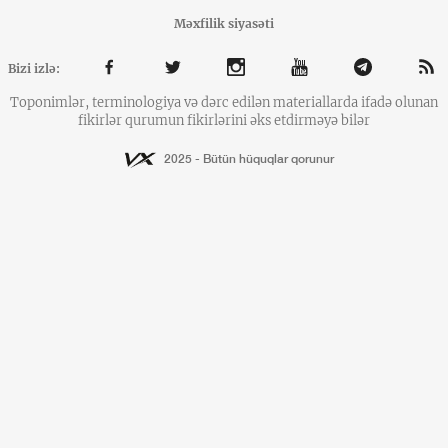
Məxfilik siyasəti
Bizi izlə:
Toponimlər, terminologiya və dərc edilən materiallarda ifadə olunan
fikirlər qurumun fikirlərini əks etdirməyə bilər
2025 - Bütün hüquqlar qorunur