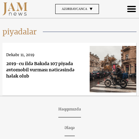
AZƏRBAYCANCA
piyadalar
Dekabr 11, 2019
2019-cu ildə Bakıda 107 piyada
avtomobil vurması nəticəsində
həlak olub
Haqqımızda
Əlaqə