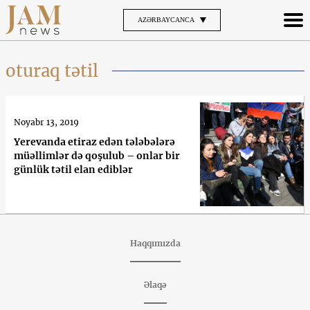
AZƏRBAYCANCA
oturaq tətil
Noyabr 13, 2019
Yerevanda etiraz edən tələbələrə
müəllimlər də qoşulub – onlar bir
günlük tətil elan ediblər
Haqqımızda
Əlaqə