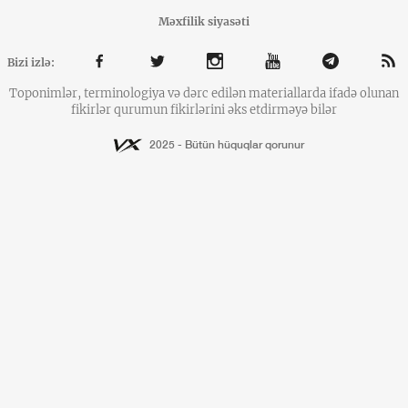
Məxfilik siyasəti
Bizi izlə:
Toponimlər, terminologiya və dərc edilən materiallarda ifadə olunan
fikirlər qurumun fikirlərini əks etdirməyə bilər
2025 - Bütün hüquqlar qorunur