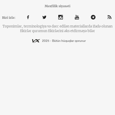
Məxfilik siyasəti
Bizi izlə:
Toponimlər, terminologiya və dərc edilən materiallarda ifadə olunan
fikirlər qurumun fikirlərini əks etdirməyə bilər
2025 - Bütün hüquqlar qorunur