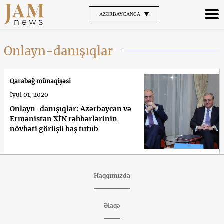
AZƏRBAYCANCA
Onlayn-danışıqlar
Qarabağ münaqişəsi
İyul 01, 2020
Onlayn-danışıqlar: Azərbaycan və
Ermənistan XİN rəhbərlərinin
növbəti görüşü baş tutub
Haqqımızda
Əlaqə