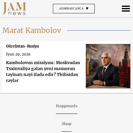
AZƏRBAYCANCA
Marat Kambolov
Gürcüstan-Rusiya
İyun 29, 2026
Kambolovun missiyası: Moskvadan
Tsxinvaliyə gələn yeni məmurun
təyinatı nəyi ifadə edir? Tbilisidən
rəylər
Haqqımızda
Əlaqə