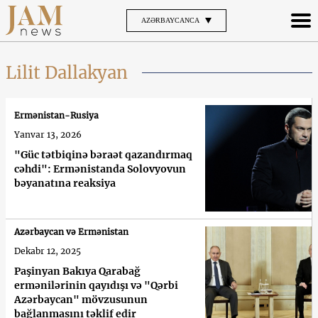
AZƏRBAYCANCA
Lilit Dallakyan
Ermənistan-Rusiya
Yanvar 13, 2026
"Güc tətbiqinə bəraət qazandırmaq
cəhdi": Ermənistanda Solovyovun
bəyanatına reaksiya
Azərbaycan və Ermənistan
Dekabr 12, 2025
Paşinyan Bakıya Qarabağ
ermənilərinin qayıdışı və "Qərbi
Azərbaycan" mövzusunun
bağlanmasını təklif edir