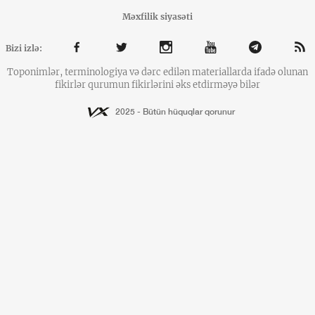
Məxfilik siyasəti
Bizi izlə:
Toponimlər, terminologiya və dərc edilən materiallarda ifadə olunan
fikirlər qurumun fikirlərini əks etdirməyə bilər
2025 - Bütün hüquqlar qorunur