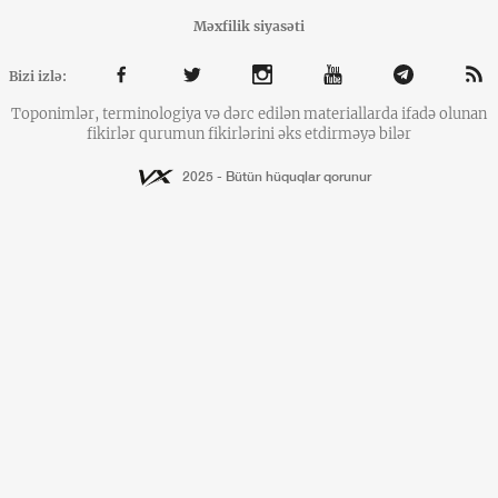
Məxfilik siyasəti
Bizi izlə:
Toponimlər, terminologiya və dərc edilən materiallarda ifadə olunan
fikirlər qurumun fikirlərini əks etdirməyə bilər
2025 - Bütün hüquqlar qorunur