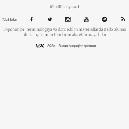
Məxfilik siyasəti
Bizi izlə:
Toponimlər, terminologiya və dərc edilən materiallarda ifadə olunan
fikirlər qurumun fikirlərini əks etdirməyə bilər
2025 - Bütün hüquqlar qorunur