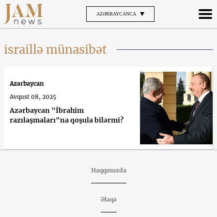
AZƏRBAYCANCA
israillə münasibət
Azərbaycan
Avqust 08, 2025
Azərbaycan "İbrahim
razılaşmaları"na qoşula bilərmi?
Haqqımızda
Əlaqə