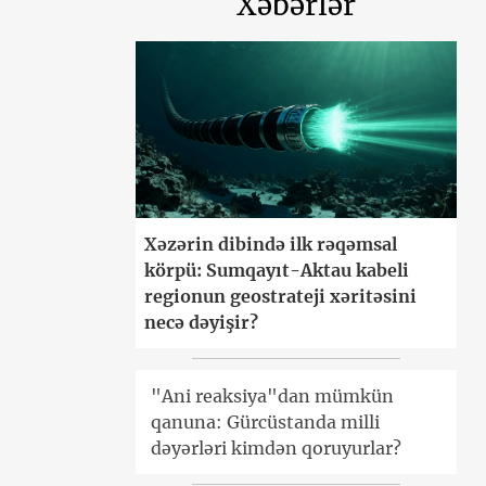
Xəbərlər
Xəzərin dibində ilk rəqəmsal
körpü: Sumqayıt-Aktau kabeli
regionun geostrateji xəritəsini
necə dəyişir?
"Ani reaksiya"dan mümkün
qanuna: Gürcüstanda milli
dəyərləri kimdən qoruyurlar?