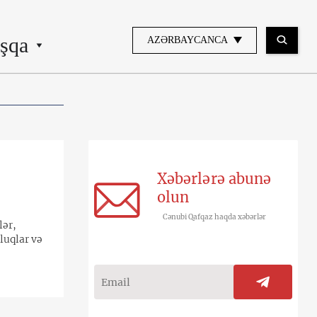
şqa
AZƏRBAYCANCA
Xəbərlərə abunə
olun
Cənubi Qafqaz haqda xəbərlər
lər,
luqlar və