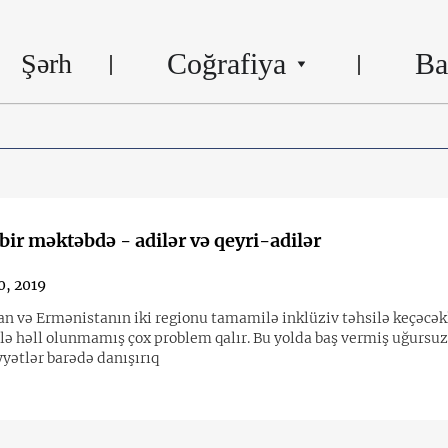
Coğrafiya
Ba
Şərh
 bir məktəbdə - adilər və qeyri-adilər
0, 2019
van və Ermənistanın iki regionu tamamilə inklüziv təhsilə keçəcək
lə həll olunmamış çox problem qalır. Bu yolda baş vermiş uğursuz
yətlər barədə danışırıq