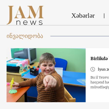
Xəbərlər
ინვალიდობა
Birlikdə
İyun 2
Bu il Yere
hərçənd hə
müvəffəqiy