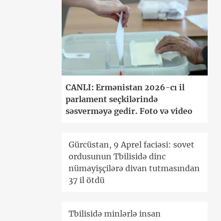
CANLI: Ermənistan 2026-cı il
parlament seçkilərində
səsverməyə gedir. Foto və video
Gürcüstan, 9 Aprel faciəsi: sovet
ordusunun Tbilisidə dinc
nümayişçilərə divan tutmasından
37 il ötdü
Tbilisidə minlərlə insan