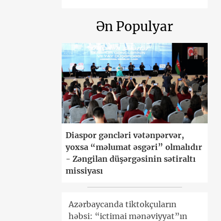
Ən Populyar
Diaspor gəncləri vətənpərvər,
yoxsa “məlumat əsgəri” olmalıdır
- Zəngilan düşərgəsinin sətiraltı
missiyası
Azərbaycanda tiktokçuların
həbsi: “ictimai mənəviyyat”ın