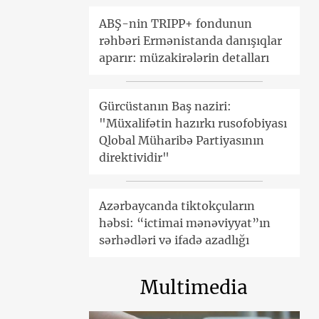
ABŞ-nin TRIPP+ fondunun
rəhbəri Ermənistanda danışıqlar
aparır: müzakirələrin detalları
Gürcüstanın Baş naziri:
"Müxalifətin hazırkı rusofobiyası
Qlobal Müharibə Partiyasının
direktividir"
Azərbaycanda tiktokçuların
həbsi: “ictimai mənəviyyat”ın
sərhədləri və ifadə azadlığı
Multimedia