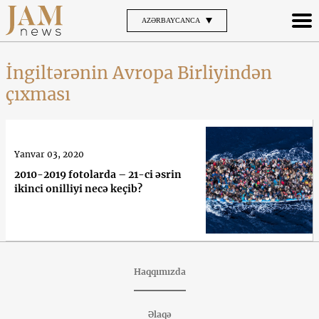
AZƏRBAYCANCA
İngiltərənin Avropa Birliyindən
çıxması
Yanvar 03, 2020
2010-2019 fotolarda – 21-ci əsrin
ikinci onilliyi necə keçib?
Haqqımızda
Əlaqə