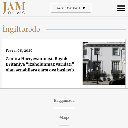
AZƏRBAYCANCA
İngiltərədə
Fevral 08, 2020
Zamirə Hacıyevanın işi: Böyük
Britaniya “izaholunmaz varidatı”
olan əcnəbilərə qarşı ova başlayıb
Haqqımızda
Əlaqə