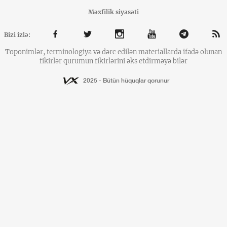
Məxfilik siyasəti
Bizi izlə:
Toponimlər, terminologiya və dərc edilən materiallarda ifadə olunan
fikirlər qurumun fikirlərini əks etdirməyə bilər
2025 - Bütün hüquqlar qorunur