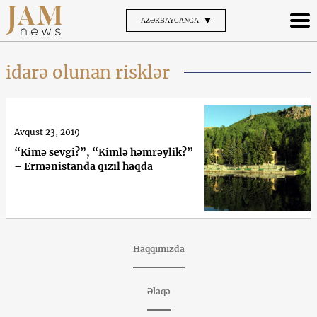
AZƏRBAYCANCA
idarə olunan risklər
Avqust 23, 2019
“Kimə sevgi?”, “Kimlə həmrəylik?”
– Ermənistanda qızıl haqda
Haqqımızda
Əlaqə