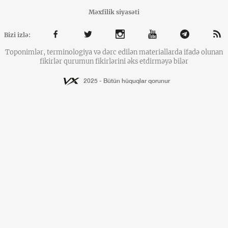
Məxfilik siyasəti
Bizi izlə:
Toponimlər, terminologiya və dərc edilən materiallarda ifadə olunan
fikirlər qurumun fikirlərini əks etdirməyə bilər
2025 - Bütün hüquqlar qorunur