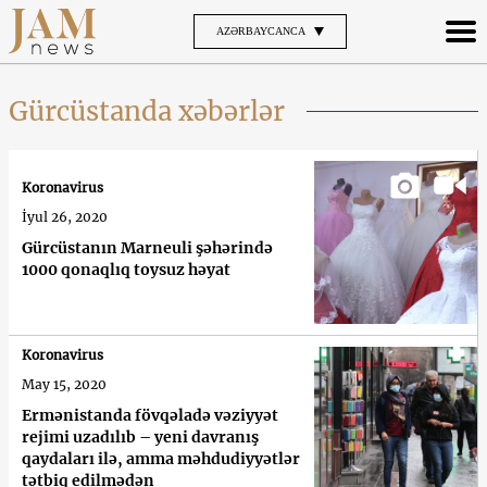
AZƏRBAYCANCA
Gürcüstanda xəbərlər
Koronavirus
İyul 26, 2020
Gürcüstanın Marneuli şəhərində
1000 qonaqlıq toysuz həyat
Koronavirus
May 15, 2020
Ermənistanda fövqəladə vəziyyət
rejimi uzadılıb – yeni davranış
qaydaları ilə, amma məhdudiyyətlər
tətbiq edilmədən