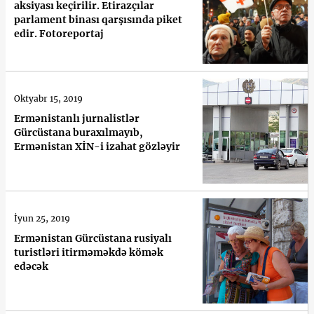
aksiyası keçirilir. Etirazçılar
parlament binası qarşısında piket
edir. Fotoreportaj
Oktyabr 15, 2019
Ermənistanlı jurnalistlər
Gürcüstana buraxılmayıb,
Ermənistan XİN-i izahat gözləyir
İyun 25, 2019
Ermənistan Gürcüstana rusiyalı
turistləri itirməməkdə kömək
edəcək