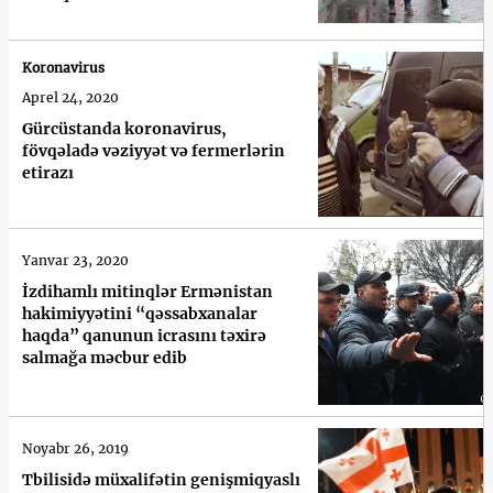
Koronavirus
Aprel 24, 2020
Gürcüstanda koronavirus,
fövqəladə vəziyyət və fermerlərin
etirazı
Yanvar 23, 2020
İzdihamlı mitinqlər Ermənistan
hakimiyyətini “qəssabxanalar
haqda” qanunun icrasını təxirə
salmağa məcbur edib
Noyabr 26, 2019
Tbilisidə müxalifətin genişmiqyaslı