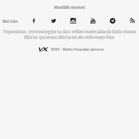
Məxfilik siyasəti
Bizi izlə:
Toponimlər, terminologiya və dərc edilən materiallarda ifadə olunan
fikirlər qurumun fikirlərini əks etdirməyə bilər
2025 - Bütün hüquqlar qorunur