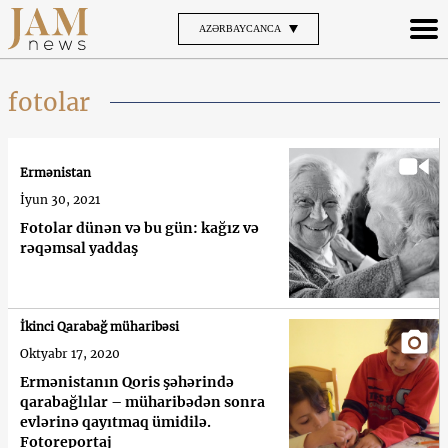
AZƏRBAYCANCA
fotolar
Ermənistan
İyun 30, 2021
Fotolar dünən və bu gün: kağız və
rəqəmsal yaddaş
İkinci Qarabağ müharibəsi
Oktyabr 17, 2020
Ermənistanın Qoris şəhərində
qarabağlılar – müharibədən sonra
evlərinə qayıtmaq ümidilə.
Fotoreportaj