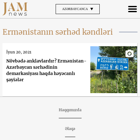
AZƏRBAYCANCA
Ermənistanın sərhəd kəndləri
İyun 20, 2021
Növbədə anklavlardır? Ermənistan-
Azərbaycan sərhədinin
demarkasiyası haqda həyəcanlı
şayiələr
Haqqımızda
Əlaqə