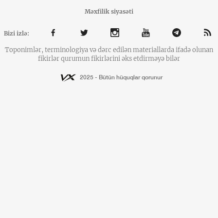
Məxfilik siyasəti
Bizi izlə:
Toponimlər, terminologiya və dərc edilən materiallarda ifadə olunan
fikirlər qurumun fikirlərini əks etdirməyə bilər
2025 - Bütün hüquqlar qorunur