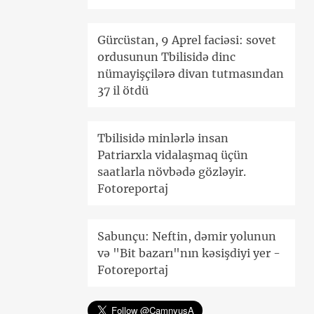
Gürcüstan, 9 Aprel faciəsi: sovet
ordusunun Tbilisidə dinc
nümayişçilərə divan tutmasından
37 il ötdü
Tbilisidə minlərlə insan
Patriarxla vidalaşmaq üçün
saatlarla növbədə gözləyir.
Fotoreportaj
Sabunçu: Neftin, dəmir yolunun
və "Bit bazarı"nın kəsişdiyi yer -
Fotoreportaj