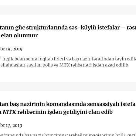
anın güc strukturlarında səs-küylü istefalar – rə
r elan olunmur
br 19, 2019
nqilabdan sonra inqilab lideri və baş nazir tərəfindən təyin edil
silahdaşları sayılan polis və MTX rəhbərləri işdən azad edilib
an baş nazirinin komandasında sensassiyalı istefa
 MTX rəhbərinin işdən getdiyini elan edib
br 17, 2019
nfransında baş nazir həmçinin Qarabağ münaqişəsinin həlli, qızı