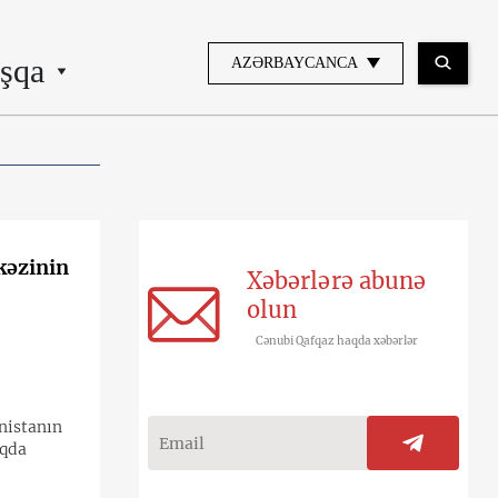
şqa
AZƏRBAYCANCA
kəzinin
Xəbərlərə abunə
olun
Cənubi Qafqaz haqda xəbərlər
nistanın
aqda