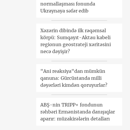
normallaşması fonunda
Ukraynaya səfər edib
Xəzərin dibində ilk rəqəmsal
körpü: Sumqayıt-Aktau kabeli
regionun geostrateji xəritəsini
necə dəyişir?
"Ani reaksiya"dan mümkün
qanuna: Gürcüstanda milli
dəyərləri kimdən qoruyurlar?
ABŞ-nin TRIPP+ fondunun
rəhbəri Ermənistanda danışıqlar
aparır: müzakirələrin detalları