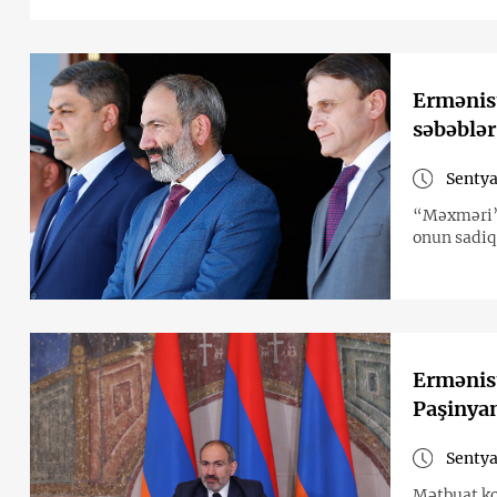
Ermənist
səbəblə
Sentya
“Məxməri” i
onun sadiq 
Ermənist
Paşinyan
Sentya
Mətbuat ko