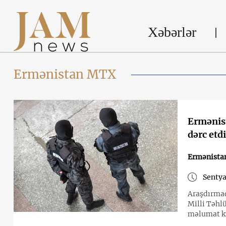
Xəbərlər
Ermənistan MTX
Ermənist
dərc etdi
Ermənista
Sentya
Araşdırmad
Milli Təhl
məlumat ki