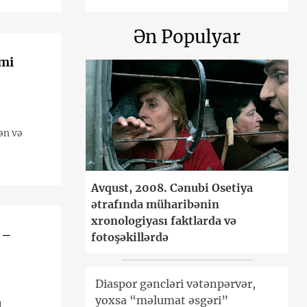
Ən Populyar
smi
ən və
Avqust, 2008. Cənubi Osetiya
ətrafında müharibənin
xronologiyası faktlarda və
 –
fotoşəkillərdə
Diaspor gəncləri vətənpərvər,
yoxsa “məlumat əsgəri”
l