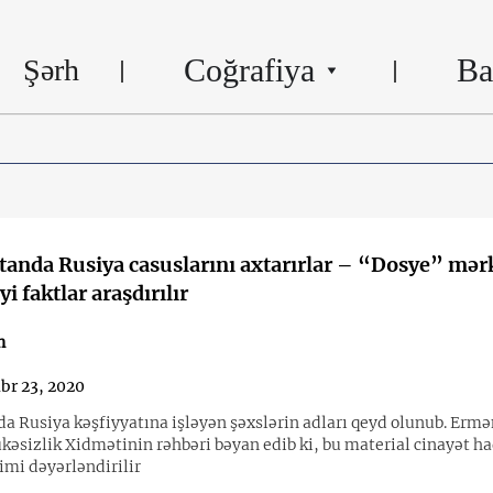
Coğrafiya
Ba
Şərh
anda Rusiya casuslarını axtarırlar – “Dosye” mər
yi faktlar araşdırılır
n
br 23, 2020
a Rusiya kəşfiyyatına işləyən şəxslərin adları qeyd olunub. Ermə
ükəsizlik Xidmətinin rəhbəri bəyan edib ki, bu material cinayət h
mi dəyərləndirilir