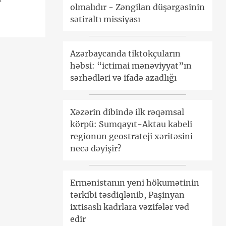
olmalıdır - Zəngilan düşərgəsinin
sətiraltı missiyası
Azərbaycanda tiktokçuların
həbsi: “ictimai mənəviyyat”ın
sərhədləri və ifadə azadlığı
Xəzərin dibində ilk rəqəmsal
körpü: Sumqayıt-Aktau kabeli
regionun geostrateji xəritəsini
necə dəyişir?
Ermənistanın yeni hökumətinin
tərkibi təsdiqlənib, Paşinyan
ixtisaslı kadrlara vəzifələr vəd
edir