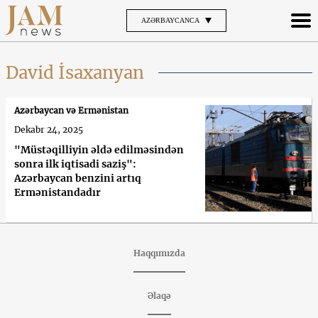
AZƏRBAYCANCA
David İsaxanyan
Azərbaycan və Ermənistan
Dekabr 24, 2025
"Müstəqilliyin əldə edilməsindən
sonra ilk iqtisadi saziş":
Azərbaycan benzini artıq
Ermənistandadır
Haqqımızda
Əlaqə