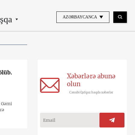
şqa
AZƏRBAYCANCA
ölüb.
Xəbərlərə abunə
olun
Cənubi Qafqaz haqda xəbərlər
. Gəmi
ərə