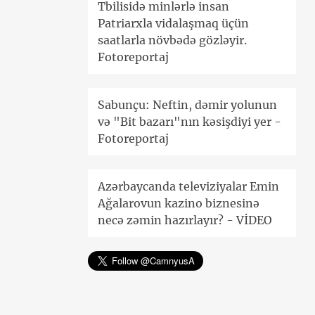
Tbilisidə minlərlə insan
Patriarxla vidalaşmaq üçün
saatlarla növbədə gözləyir.
Fotoreportaj
Sabunçu: Neftin, dəmir yolunun
və "Bit bazarı"nın kəsişdiyi yer -
Fotoreportaj
Azərbaycanda televiziyalar Emin
Ağalarovun kazino biznesinə
necə zəmin hazırlayır? - VİDEO