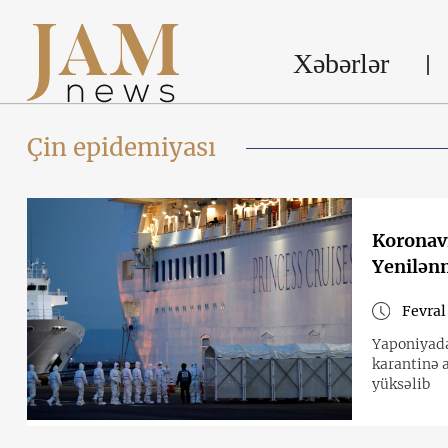
Xəbərlər
Çin epidemiyası
Koronav
Yenilənm
Fevral
Yaponiyada
karantinə a
yüksəlib