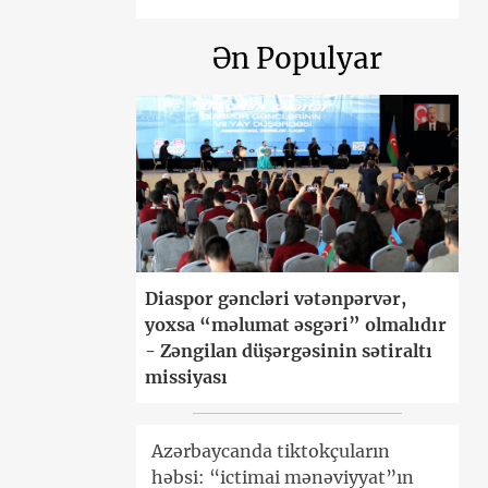
Ən Populyar
Diaspor gəncləri vətənpərvər,
yoxsa “məlumat əsgəri” olmalıdır
- Zəngilan düşərgəsinin sətiraltı
missiyası
Azərbaycanda tiktokçuların
həbsi: “ictimai mənəviyyat”ın