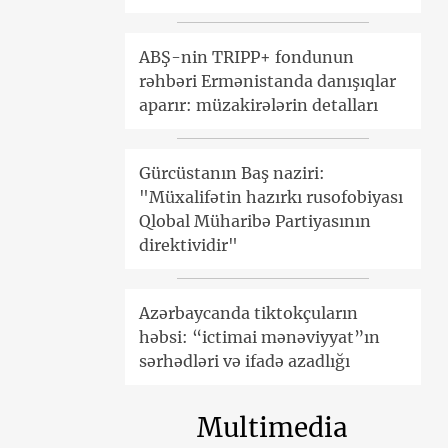
ABŞ-nin TRIPP+ fondunun
rəhbəri Ermənistanda danışıqlar
aparır: müzakirələrin detalları
Gürcüstanın Baş naziri:
"Müxalifətin hazırkı rusofobiyası
Qlobal Müharibə Partiyasının
direktividir"
Azərbaycanda tiktokçuların
həbsi: “ictimai mənəviyyat”ın
sərhədləri və ifadə azadlığı
Multimedia