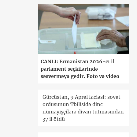
CANLI: Ermənistan 2026-cı il
parlament seçkilərində
səsverməyə gedir. Foto və video
Gürcüstan, 9 Aprel faciəsi: sovet
ordusunun Tbilisidə dinc
nümayişçilərə divan tutmasından
37 il ötdü