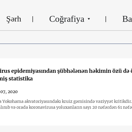
Coğrafiya
Ba
Şərh
irus epidemiyasından şübhələnən həkimin özü də 
iş statistika
 07, 2020
 Yokohama akvatoriyasındakı kruiz gəmisində vəziyyət kritikdir
lınıb və orada koronavirusa yoluxanların sayı 20 nəfərdən 61 nəf