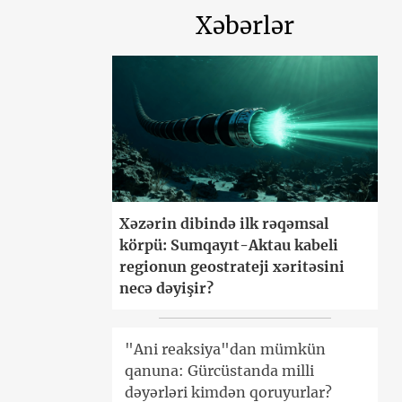
Xəbərlər
Xəzərin dibində ilk rəqəmsal
körpü: Sumqayıt-Aktau kabeli
regionun geostrateji xəritəsini
necə dəyişir?
"Ani reaksiya"dan mümkün
qanuna: Gürcüstanda milli
dəyərləri kimdən qoruyurlar?