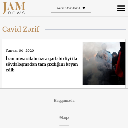
AZƏRBAYCANCA
Cavid Zərif
Yanvar 06, 2020
İran nüvə silahı üzrə qərb birliyi ilə
sövdələşmədən tam çıxdığını bəyan
edib
Haqqımızda
Əlaqə