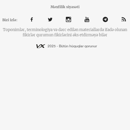
Məxfilik siyasəti
Bizi izlə:
Toponimlər, terminologiya və dərc edilən materiallarda ifadə olunan
fikirlər qurumun fikirlərini əks etdirməyə bilər
2025 - Bütün hüquqlar qorunur