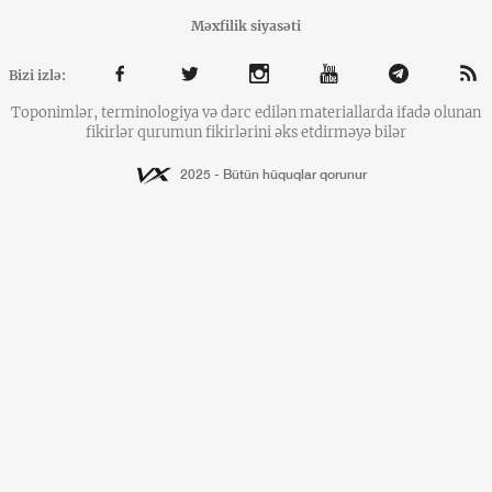
Məxfilik siyasəti
Bizi izlə:
Toponimlər, terminologiya və dərc edilən materiallarda ifadə olunan
fikirlər qurumun fikirlərini əks etdirməyə bilər
2025 - Bütün hüquqlar qorunur