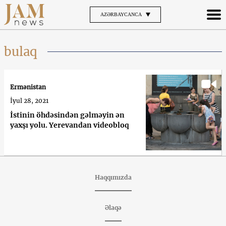
AZƏRBAYCANCA
bulaq
Ermənistan
İyul 28, 2021
İstinin öhdəsindən gəlməyin ən
yaxşı yolu. Yerevandan videobloq
Haqqımızda
Əlaqə