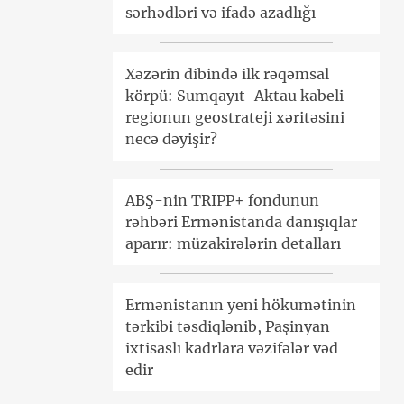
sərhədləri və ifadə azadlığı
Xəzərin dibində ilk rəqəmsal
körpü: Sumqayıt-Aktau kabeli
regionun geostrateji xəritəsini
necə dəyişir?
ABŞ-nin TRIPP+ fondunun
rəhbəri Ermənistanda danışıqlar
aparır: müzakirələrin detalları
Ermənistanın yeni hökumətinin
tərkibi təsdiqlənib, Paşinyan
ixtisaslı kadrlara vəzifələr vəd
edir