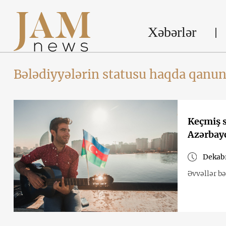
Xəbərlər
Bələdiyyələrin statusu haqda qanu
Keçmiş s
Azərbayc
Dekabr
Əvvəllər b