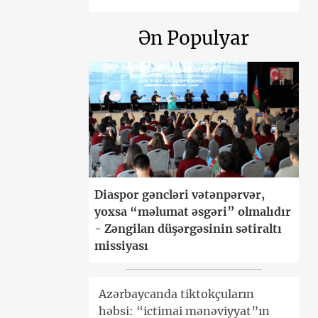
Ən Populyar
Diaspor gəncləri vətənpərvər,
yoxsa “məlumat əsgəri” olmalıdır
- Zəngilan düşərgəsinin sətiraltı
missiyası
Azərbaycanda tiktokçuların
həbsi: “ictimai mənəviyyat”ın