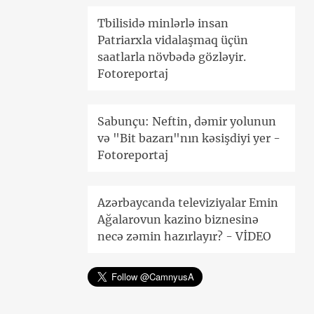
Tbilisidə minlərlə insan
Patriarxla vidalaşmaq üçün
saatlarla növbədə gözləyir.
Fotoreportaj
Sabunçu: Neftin, dəmir yolunun
və "Bit bazarı"nın kəsişdiyi yer -
Fotoreportaj
Azərbaycanda televiziyalar Emin
Ağalarovun kazino biznesinə
necə zəmin hazırlayır? - VİDEO