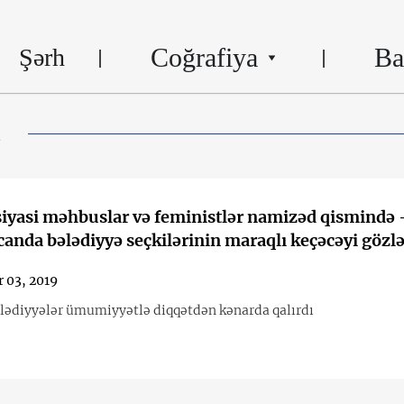
Coğrafiya
Ba
Şərh
n
iyasi məhbuslar və feministlər namizəd qismində 
anda bələdiyyə seçkilərinin maraqlı keçəcəyi gözlə
 03, 2019
ələdiyyələr ümumiyyətlə diqqətdən kənarda qalırdı