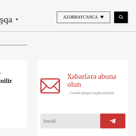
şqa
AZƏRBAYCANCA
-
Xəbərlərə abunə
nilir
olun
Cənubi Qafqaz haqda xəbərlər