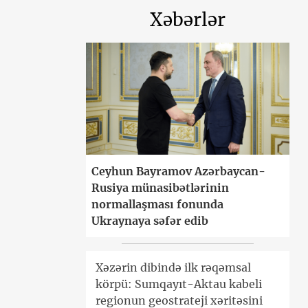
Xəbərlər
Ceyhun Bayramov Azərbaycan-
Rusiya münasibətlərinin
normallaşması fonunda
Ukraynaya səfər edib
Xəzərin dibində ilk rəqəmsal
körpü: Sumqayıt-Aktau kabeli
regionun geostrateji xəritəsini