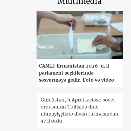
Multimedia
CANLI: Ermənistan 2026-cı il
parlament seçkilərində
səsverməyə gedir. Foto və video
Gürcüstan, 9 Aprel faciəsi: sovet
ordusunun Tbilisidə dinc
nümayişçilərə divan tutmasından
37 il ötdü