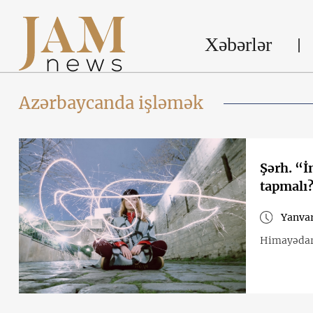
Xəbərlər
Azərbaycanda işləmək
Şərh. “İ
tapmalı
Yanvar
Himayədarı