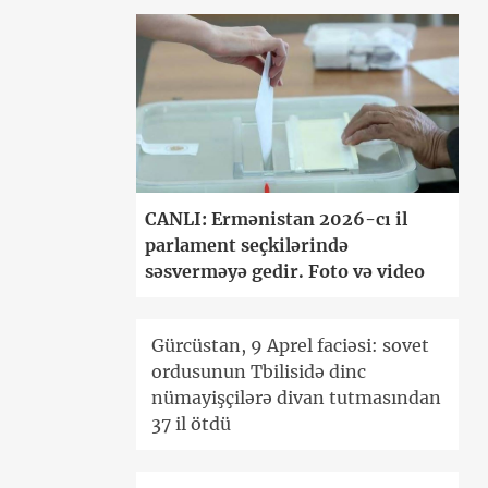
CANLI: Ermənistan 2026-cı il
parlament seçkilərində
səsverməyə gedir. Foto və video
Gürcüstan, 9 Aprel faciəsi: sovet
ordusunun Tbilisidə dinc
nümayişçilərə divan tutmasından
37 il ötdü