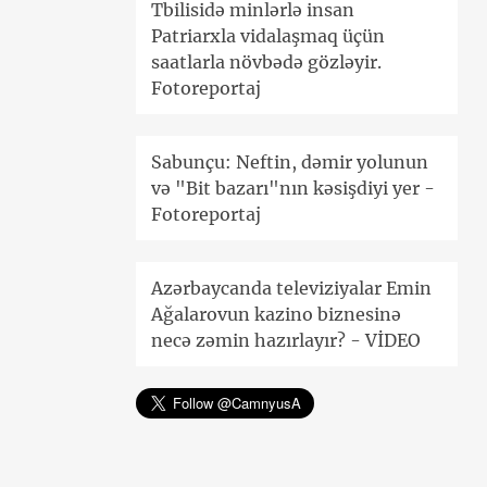
Tbilisidə minlərlə insan
Patriarxla vidalaşmaq üçün
saatlarla növbədə gözləyir.
Fotoreportaj
Sabunçu: Neftin, dəmir yolunun
və "Bit bazarı"nın kəsişdiyi yer -
Fotoreportaj
Azərbaycanda televiziyalar Emin
Ağalarovun kazino biznesinə
necə zəmin hazırlayır? - VİDEO