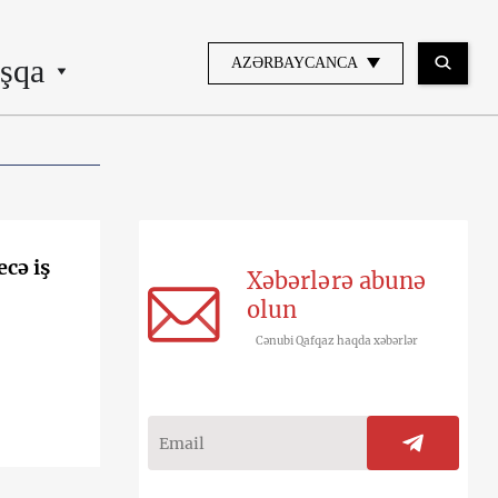
şqa
AZƏRBAYCANCA
cə iş
Xəbərlərə abunə
olun
Cənubi Qafqaz haqda xəbərlər