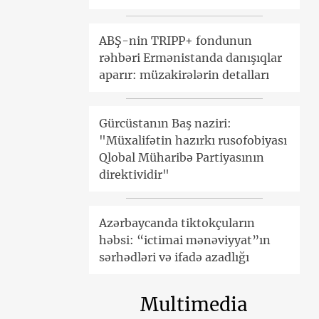
ABŞ-nin TRIPP+ fondunun
rəhbəri Ermənistanda danışıqlar
aparır: müzakirələrin detalları
Gürcüstanın Baş naziri:
"Müxalifətin hazırkı rusofobiyası
Qlobal Müharibə Partiyasının
direktividir"
Azərbaycanda tiktokçuların
həbsi: “ictimai mənəviyyat”ın
sərhədləri və ifadə azadlığı
Multimedia