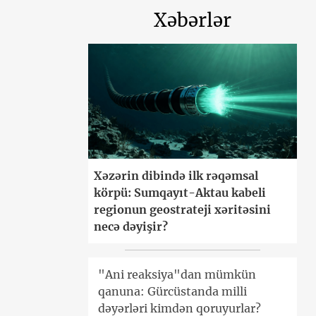
Xəbərlər
Xəzərin dibində ilk rəqəmsal
körpü: Sumqayıt-Aktau kabeli
regionun geostrateji xəritəsini
necə dəyişir?
"Ani reaksiya"dan mümkün
qanuna: Gürcüstanda milli
dəyərləri kimdən qoruyurlar?