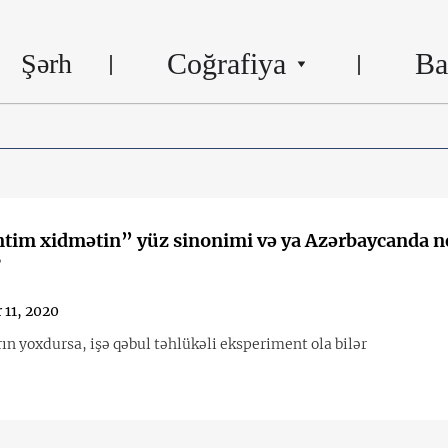
Coğrafiya
Ba
Şərh
ntim xidmətin” yüz sinonimi və ya Azərbaycanda ne
?
 11, 2020
n yoxdursa, işə qəbul təhlükəli eksperiment ola bilər