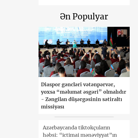
Ən Populyar
Diaspor gəncləri vətənpərvər,
yoxsa “məlumat əsgəri” olmalıdır
- Zəngilan düşərgəsinin sətiraltı
missiyası
Azərbaycanda tiktokçuların
həbsi: “ictimai mənəviyyat”ın