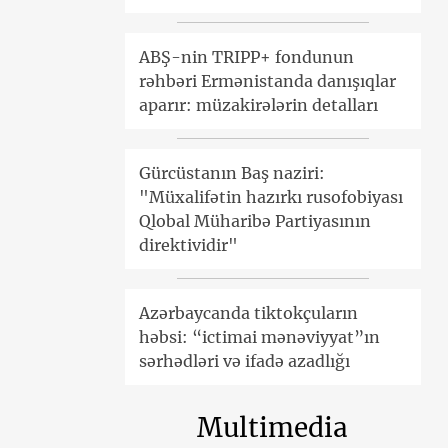
ABŞ-nin TRIPP+ fondunun
rəhbəri Ermənistanda danışıqlar
aparır: müzakirələrin detalları
Gürcüstanın Baş naziri:
"Müxalifətin hazırkı rusofobiyası
Qlobal Müharibə Partiyasının
direktividir"
Azərbaycanda tiktokçuların
həbsi: “ictimai mənəviyyat”ın
sərhədləri və ifadə azadlığı
Multimedia