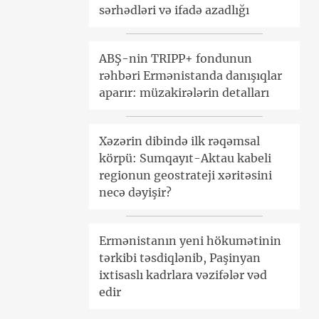
sərhədləri və ifadə azadlığı
ABŞ-nin TRIPP+ fondunun
rəhbəri Ermənistanda danışıqlar
aparır: müzakirələrin detalları
Xəzərin dibində ilk rəqəmsal
körpü: Sumqayıt-Aktau kabeli
regionun geostrateji xəritəsini
necə dəyişir?
Ermənistanın yeni hökumətinin
tərkibi təsdiqlənib, Paşinyan
ixtisaslı kadrlara vəzifələr vəd
edir