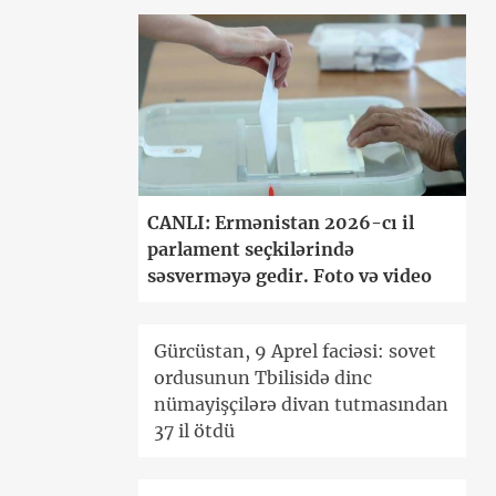
CANLI: Ermənistan 2026-cı il
parlament seçkilərində
səsverməyə gedir. Foto və video
Gürcüstan, 9 Aprel faciəsi: sovet
ordusunun Tbilisidə dinc
nümayişçilərə divan tutmasından
37 il ötdü