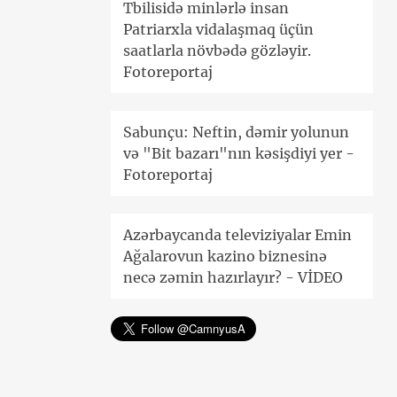
Tbilisidə minlərlə insan
Patriarxla vidalaşmaq üçün
saatlarla növbədə gözləyir.
Fotoreportaj
Sabunçu: Neftin, dəmir yolunun
və "Bit bazarı"nın kəsişdiyi yer -
Fotoreportaj
Azərbaycanda televiziyalar Emin
Ağalarovun kazino biznesinə
necə zəmin hazırlayır? - VİDEO