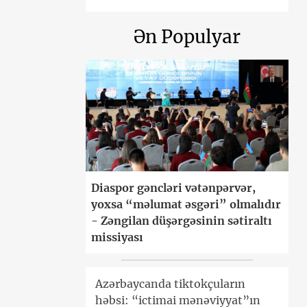
Ən Populyar
Diaspor gəncləri vətənpərvər,
yoxsa “məlumat əsgəri” olmalıdır
- Zəngilan düşərgəsinin sətiraltı
missiyası
Azərbaycanda tiktokçuların
həbsi: “ictimai mənəviyyat”ın