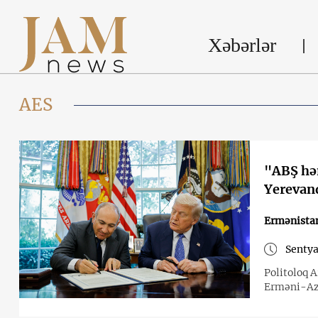
Xəbərlər
AES
"ABŞ hə
Yerevan
Ermənista
Sentya
Politoloq A
Erməni-Azə