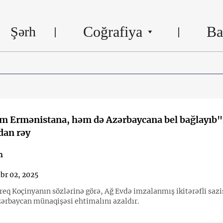
Coğrafiya
Ba
Şərh
m Ermənistana, həm də Azərbaycana bel bağlayıb"
dan rəy
n
br 02, 2025
req Koçinyanın sözlərinə görə, Ağ Evdə imzalanmış ikitərəfli sazi
rbaycan münaqişəsi ehtimalını azaldır.