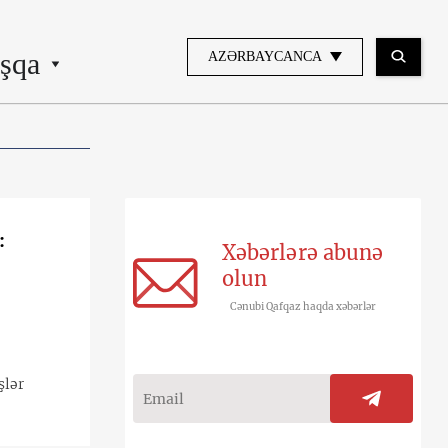
şqa
AZƏRBAYCANCA
:
Xəbərlərə abunə
olun
Cənubi Qafqaz haqda xəbərlər
şlər