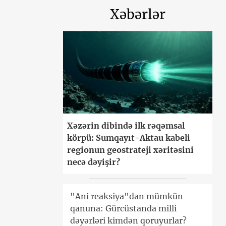
Xəbərlər
Xəzərin dibində ilk rəqəmsal
körpü: Sumqayıt-Aktau kabeli
regionun geostrateji xəritəsini
necə dəyişir?
"Ani reaksiya"dan mümkün
qanuna: Gürcüstanda milli
dəyərləri kimdən qoruyurlar?