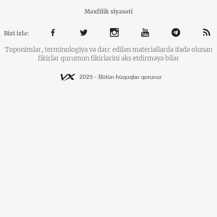
Məxfilik siyasəti
Bizi izlə:
Toponimlər, terminologiya və dərc edilən materiallarda ifadə olunan
fikirlər qurumun fikirlərini əks etdirməyə bilər
2025 - Bütün hüquqlar qorunur