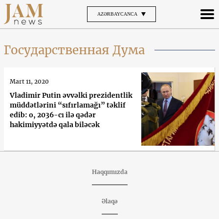
AZƏRBAYCANCA
Государственная Дума
Mart 11, 2020
Vladimir Putin əvvəlki prezidentlik
müddətlərini “sıfırlamağı” təklif
edib: o, 2036-cı ilə qədər
hakimiyyətdə qala biləcək
Haqqımızda
Əlaqə