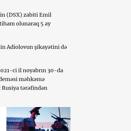
in (DSX) zabiti Emil
ttiham olunaraq 5 ay
n Adiolovun şikayətini də
2021-ci il noyabrın 30-da
ər deməsi məhkəmə
t Rusiya tərəfindən