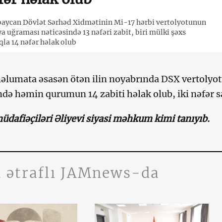
aycan Dövlət Sərhəd Xidmətinin Mi-17 hərbi vertolyotunun
a uğraması nəticəsində 13 nəfəri zabit, biri mülki şəxs
la 14 nəfər həlak olub
lumata əsasən ötən ilin noyabrında DSX vertolyo
ndə həmin qurumun 14 zabiti həlak olub, iki nəfər s
dafiəçiləri Əliyevi siyasi məhkum kimi tanıyıb.
 ətraflı JAMnews-da