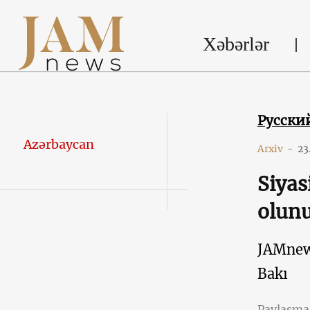
Xəbərlər
Русски
Azərbaycan
Arxiv
-
23
Siyas
olun
JAMne
Bakı
Paylaşm