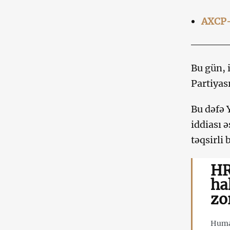
AXCP-n
Bu gün, 
Partiyas
Bu dəfə 
iddiası 
təqsirli
HR
ha
zo
Human