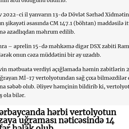
ının ardı olduğunu bildirib.
ev 2022-ci il yanvarın 13-də Dövlət Sərhəd Xidmətin
n şikayəti əsasında CM 147.1 (böhtan) maddəsilə i
nə azadlıqdan məhrum edilib.
nra – aprelin 15-də məhkəmə digər DSX zabiti Rami
ərək onun cəza müddətini bir ay uzadıb.
evin mətbuata verdiyi açığlamada həmin zabitlərin 
uğrayan Mİ-17 vertolyotundan sağ çıxa bilməzdil
ına səbəb olub. Əliyev həmçinin bildirib ki, vertolyo
 ola bilər.
ərbaycanda hərbi vertolyotun
zaya uğraması nəticəsində 14
fər həlak olub