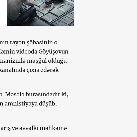
nın rayon şöbəsinin o
 Həmin videoda Göyüşovun
 onanizmlə məşğul olduğu
analında çıxış edərək
b. Məsələ burasındadır ki,
an amnistiyaya düşüb,
ifariş və əvvəlki məhkəmə