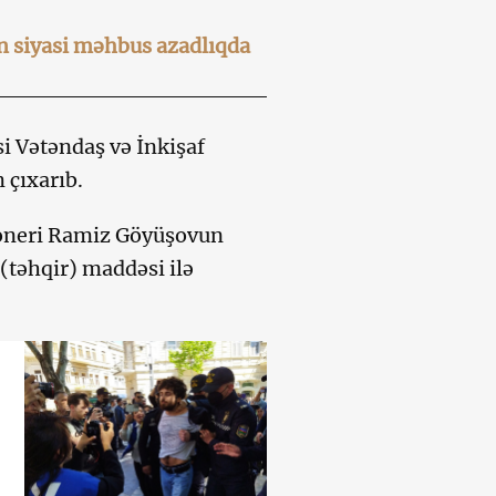
n siyasi məhbus azadlıqda
 Vətəndaş və İnkişaf
 çıxarıb.
ioneri Ramiz Göyüşovun
 (təhqir) maddəsi ilə