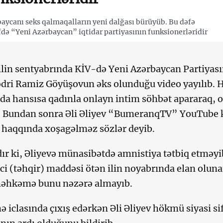
aycanı seks qalmaqalların yeni dalğası bürüyüb. Bu dəfə
də “Yeni Azərbaycan” iqtidar partiyasının funksionerləridir
ilin sentyabrında KİV-də Yeni Azərbaycan Partiyası
ədri Ramiz Göyüşovun əks olunduğu video yayılıb.
nda hansısa qadınla onlayn intim söhbət apararaq,
 Bundan sonra Əli Əliyev “BumeranqTV” YouTube k
haqqında xoşagəlməz sözlər deyib.
ır ki, Əliyevə münasibətdə amnistiya tətbiq etməyi
i (təhqir) maddəsi ötən ilin noyabrında elan olun
hkəmə bunu nəzərə almayıb.
iclasında çıxış edərkən Əli Əliyev hökmü siyasi s