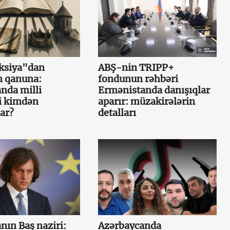
aksiya"dan
ABŞ-nin TRIPP+
 qanuna:
fondunun rəhbəri
nda milli
Ermənistanda danışıqlar
i kimdən
aparır: müzakirələrin
ar?
detalları
nın Baş naziri:
Azərbaycanda