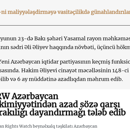
i maliyyələşdirməyə vasitəçilikdə günahlandırıla
iyunun 23-də Bakı şəhəri Yasamal rayon məhkəməsi
ının sədri Əli Əliyev haqqında növbəti, üçüncü hökm
Yeni Azərbaycan iqtidar partiyasının keçmiş funks
əsasında. Hakim Əliyevi cinayət məcəlləsinin 148-ci
 bilib və 6 ay müddətinə azadlıqdan məhrum edib.
W Azərbaycan
kimiyyətindən azad sözə qarşı
rakılığı dayandırmağı tələb edib
 Rights Watch beynəlxalq təşkilatı Azərbaycan