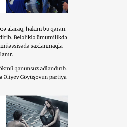
rə alaraq, hakim bu qərarı
şdirib. Beləliklə ümumilikdə
 müəssisədə saxlanmaqla
lanır.
ökmü qanunsuz adlandırıb.
və Əliyev Göyüşovun partiya