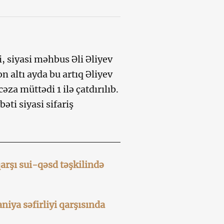
, siyasi məhbus Əli Əliyev
altı ayda bu artıq Əliyev
a müttədi 1 ilə çatdırılıb.
i siyasi sifariş
rşı sui-qəsd təşkilində
iya səfirliyi qarşısında