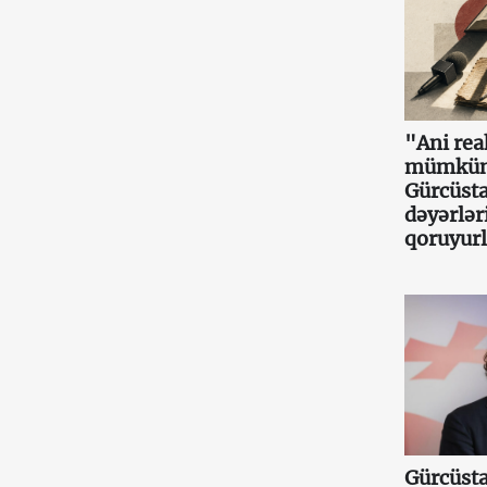
"Ani re
mümkün
Gürcüsta
dəyərlər
qoruyurl
Gürcüsta