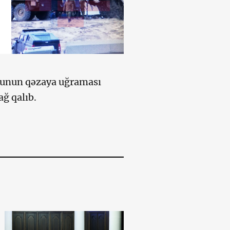
tunun qəzaya uğraması
ağ qalıb.