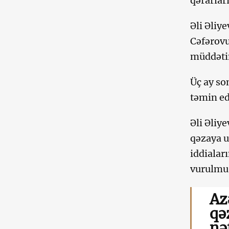
qərarlar
Əli Əliy
Cəfərovu
müddəti
Üç ay so
təmin ed
Əli Əliy
qəzaya 
iddialar
vurulmuş
Az
qə
nə