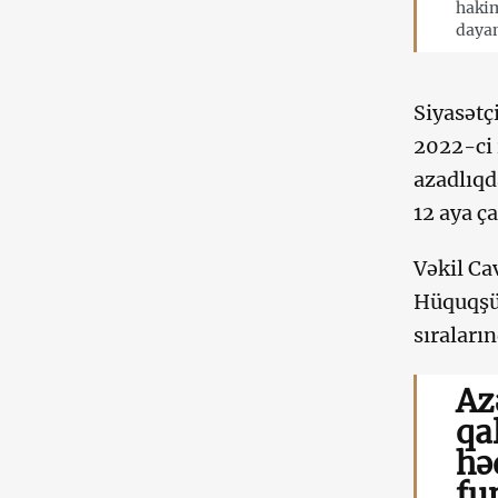
hakim
dayan
Siyasətç
2022-ci 
azadlıq
12 aya ç
Vəkil C
Hüquqşün
sıraları
Az
qa
hə
fu