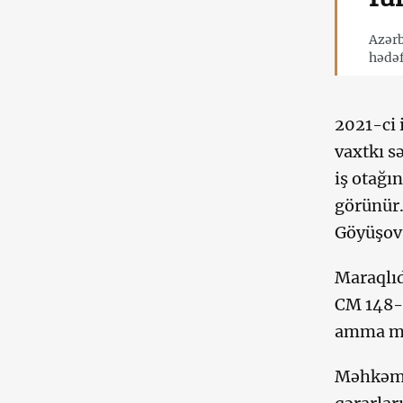
Azərb
hədəf
2021-ci 
vaxtkı s
iş otağı
görünür.
Göyüşov 
Maraqlıd
CM 148-c
amma mə
Məhkəmə 