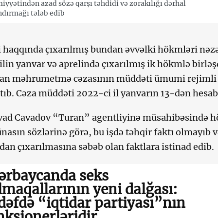
iyyətindən azad sözə qarşı təhdidi və zorakılığı dərhal
dırmağı tələb edib
i haqqında çıxarılmış bundan əvvəlki hökmləri nəzə
ilin yanvar və aprelində çıxarılmış ik hökmlə birlə
dan məhrumetmə cəzasının müddəti ümumi rejimli
atıb. Cəza müddəti 2022-ci il yanvarın 13-dən hesab
avad Cavadov “Turan” agentliyinə müsahibəsində h
asın sözlərinə görə, bu işdə təhqir faktı olmayıb 
ndan çıxarılmasına səbəb olan faktlara istinad edib.
ərbaycanda seks
lmaqallarının yeni dalğası:
dəfdə “iqtidar partiyası”nın
nksionerləridir