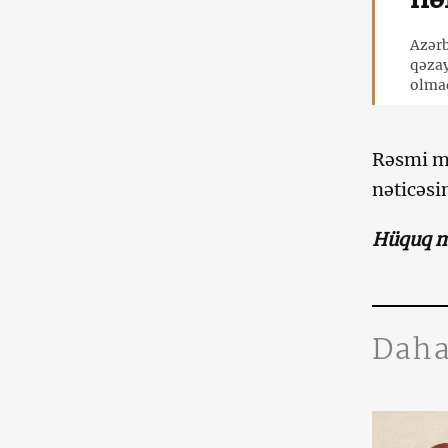
Azərb
qəzay
olmaq
Rəsmi mə
nəticəsi
Hüquq mü
Daha