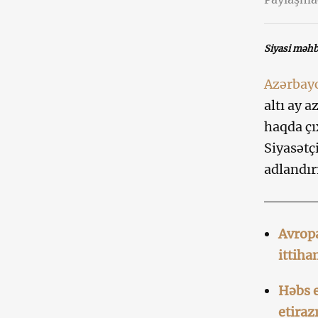
Siyasi məh
Azərbay
altı ay 
haqda çı
Siyasətç
adlandır
Avropa
ittiha
Həbs e
etiraz