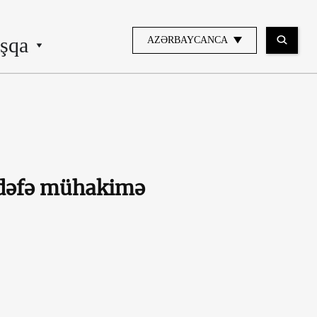
şqa
AZƏRBAYCANCA
ü dəfə mühakimə