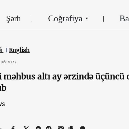
Coğrafiya
Ba
Şərh
й
English
.06.2022
i məhbus altı ay ərzində üçünc
ub
ws
aq