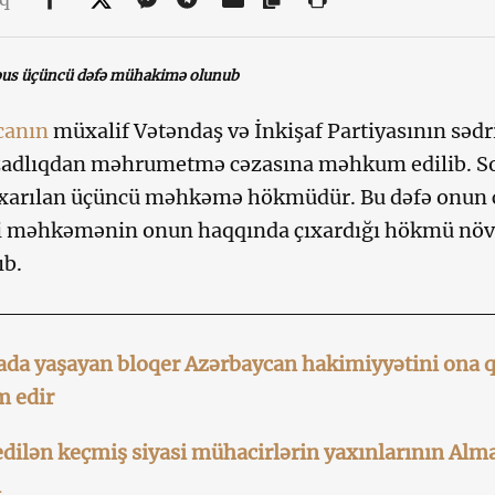
bus üçüncü dəfə mühakimə olunub
canın
müxalif Vətəndaş və İnkişaf Partiyasının sədri
azadlıqdan məhrumetmə cəzasına məhkum edilib. Son 
xarılan üçüncü məhkəmə hökmüdür. Bu dəfə onun cəz
i məhkəmənin onun haqqında çıxardığı hökmü növbət
ıb.
da yaşayan bloqer Azərbaycan hakimiyyətini ona qa
m edir
dilən keçmiş siyasi mühacirlərin yaxınlarının Alman
ı