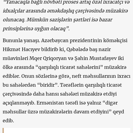
“Yanacaqla bağlı növbəti proses artıq özəl ixracatçı və
idxalçılar arasında əməkdaşlıq çərçivəsində müzakirə
olunacaq. Mümkün sazişlərin şərtləri isə bazar
prinsiplərinə uyğun olacaq”.
Bununla yanaşı. Azərbaycan prezidentinin köməkçisi
Hikmət Hacıyev bildirib ki, Qəbələdə baş nazir
müavinləri Mqer Qriqoryan və Şahin Mustafayev iki
ölkə arasında “qarşılıqlı ticarət sahələrini” müzakirə
ediblər. Onun sözlərinə görə, neft məhsullarının ixracı
bu sahələrdən “biridir”. Tərəflərin qarşılıqlı ticarət
çərçivəsində daha hansı sahələri müzakirə etdiyi
açıqlanmayıb. Ermənistan tərəfi isə yalnız “digər
məhsullar üzrə müzakirələrin davam etdiyini” qeyd
edib.