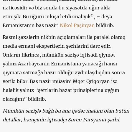
nəticəsidir və biz sonda bu siyasətdə uğur əldə
etmişik. Bu uğuru inkişaf etdirməliyik”, – deyə
Ermənistanın baş naziri
Nikol Paşinyan
bildirib.
Rəsmi şəxslərin nikbin açıqlamaları ilə paralel olaraq
media erməni ekspertlərin şərhlərini dərc edir.
Onların fikrincə, mümkün sazişə iqtisadi qiymət
yalnız Azərbaycanın Ermənistana yanacağı hansı
qiymətə satmağa hazır olduğu aydınlaşdıqdan sonra
verilə bilər. Baş nazir müavini Mqer Qriqoryan isə
hələlik yalnız “şərtlərin bazar prinsiplərinə uyğun
olacağını” bildirib.
Mümkün sazişlə bağlı bu ana qədər məlum olan bütün
detallar, həmçinin iqtisadçı Suren Parsyanın şərhi.