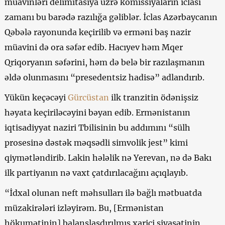
müavinləri delimitasiya üzrə komissiyaların iclası
zamanı bu barədə razılığa gəliblər. İclas Azərbaycanın
Qəbələ rayonunda keçirilib və erməni baş nazir
müavini də ora səfər edib. Hacıyev həm Mqer
Qriqoryanın səfərini, həm də belə bir razılaşmanın
əldə olunmasını “presedentsiz hadisə” adlandırıb.
Yükün keçəcəyi
Gürcüstan
ilk tranzitin ödənişsiz
həyata keçiriləcəyini bəyan edib. Ermənistanın
iqtisadiyyat naziri Tbilisinin bu addımını “sülh
prosesinə dəstək məqsədli simvolik jest” kimi
qiymətləndirib. Lakin hələlik nə Yerevan, nə də Bakı
ilk partiyanın nə vaxt çatdırılacağını açıqlayıb.
“İdxal olunan neft məhsulları ilə bağlı mətbuatda
müzakirələri izləyirəm. Bu, [Ermənistan
hökumətinin] balanslaşdırılmış xarici siyasətinin