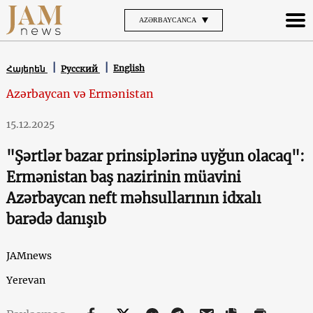
AZƏRBAYCANCA
English
Հայերեն
Русский
Azərbaycan və Ermənistan
15.12.2025
"Şərtlər bazar prinsiplərinə uyğun olacaq":
Ermənistan baş nazirinin müavini
Azərbaycan neft məhsullarının idxalı
barədə danışıb
JAMnews
Yerevan