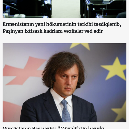
Ermənistanın yeni hökumətinin tərkibi təsdiqlənib,
Paşinyan ixtisaslı kadrlara vəzifələr vəd edir
Gürcüstanın Baş naziri: "Müxalifətin hazırkı