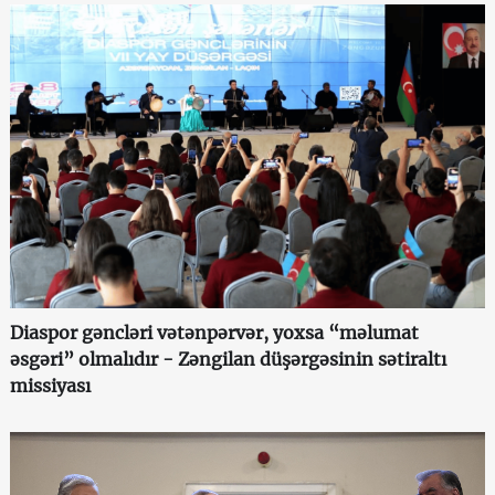
Diaspor gəncləri vətənpərvər, yoxsa “məlumat
əsgəri” olmalıdır - Zəngilan düşərgəsinin sətiraltı
missiyası