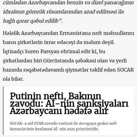
cümlədən Azərbaycandan benzin və dizel yanacağının
idxalının gömrük rüsumlarından azad edilməsi ilə
bağlı qərar qəbul edilib”.
Hələlik Azərbaycandan Ermənistana neft məhsullarını
hansı şirkətlərin ixrac edəcəyi də məlum deyil.
İqtisadçı Suren Parsyan ehtimal edir ki, bu
şirkətlərdən biri Gürcüstanda şəbəkəsi olan və yerli
bazarda rəqabətədavamlı qiymətlər təklif edən SOCAR
ola bilər.
Putinin nefti, Bakının
zavodu: Aİ-nin sanksiyaları
Azərbaycanı hədəfə alır
SOCAR-a aid STAR zavodu vasitəsi ilə Avropaya gedən neft
kəmərlərinin kəsilməsi Aİ-nin əsas prioritetidir.