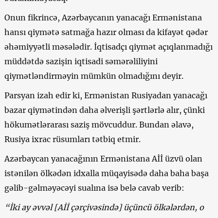
Onun fikrincə, Azərbaycanın yanacağı Ermənistana
hansı qiymətə satmağa hazır olması da kifayət qədər
əhəmiyyətli məsələdir. İqtisadçı qiymət açıqlanmadığı
müddətdə sazişin iqtisadi səmərəliliyini
qiymətləndirməyin mümkün olmadığını deyir.
Parsya­n izah edir ki, Ermənistan Rusiyadan yanacağı
bazar qiymətindən daha əlverişli şərtlərlə alır, çünki
hökumətlərarası saziş mövcuddur. Bundan əlavə,
Rusiya ixrac rüsumları tətbiq etmir.
Azərbaycan yanacağının Ermənistana Aİİ üzvü olan
istənilən ölkədən idxalla müqayisədə daha baha başa
gəlib-gəlməyəcəyi sualına isə belə cavab verib:
“İki ay əvvəl [Aİİ çərçivəsində] üçüncü ölkələrdən, o