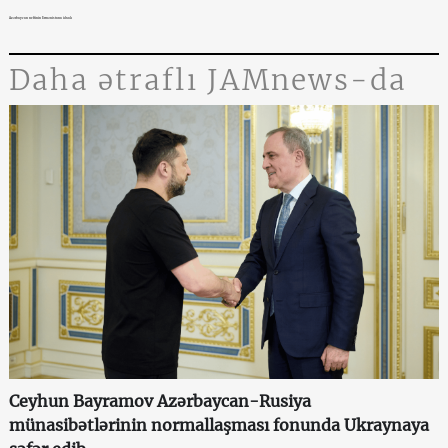
Azərbaycan neftinin Ermənistana idxalı
Daha ətraflı JAMnews-da
Ceyhun Bayramov Azərbaycan-Rusiya
münasibətlərinin normallaşması fonunda Ukraynaya