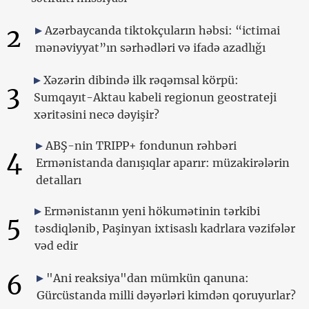
2
Azərbaycanda tiktokçuların həbsi: “ictimai
mənəviyyat”ın sərhədləri və ifadə azadlığı
Xəzərin dibində ilk rəqəmsal körpü:
3
Sumqayıt-Aktau kabeli regionun geostrateji
xəritəsini necə dəyişir?
ABŞ-nin TRIPP+ fondunun rəhbəri
4
Ermənistanda danışıqlar aparır: müzakirələrin
detalları
Ermənistanın yeni hökumətinin tərkibi
5
təsdiqlənib, Paşinyan ixtisaslı kadrlara vəzifələr
vəd edir
6
"Ani reaksiya"dan mümkün qanuna:
Gürcüstanda milli dəyərləri kimdən qoruyurlar?