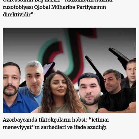
rusofobiyası Qlobal Müharibə Partiyasının
direktividir"
Azərbaycanda tiktokçuların həbsi: “ictimai
mənəviyyat”ın sərhədləri və ifadə azadlığı