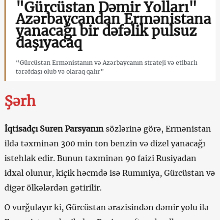
"Gürcüstan Dəmir Yolları"
Azərbaycandan Ermənistana
yanacağı bir dəfəlik pulsuz
daşıyacaq
“Gürcüstan Ermənistanın və Azərbaycanın strateji və etibarlı
tərəfdaşı olub və olaraq qalır”
Şərh
İqtisadçı Suren Parsyanın
sözlərinə görə, Ermənistan
ildə təxminən 300 min ton benzin və dizel yanacağı
istehlak edir. Bunun təxminən 90 faizi Rusiyadan
idxal olunur, kiçik həcmdə isə Rumıniya, Gürcüstan və
digər ölkələrdən gətirilir.
O vurğulayır ki, Gürcüstan ərazisindən dəmir yolu ilə