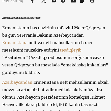
Paylaşmaq
Azərbaycan neftinin Ermənistana idxalı
Ermənistanın baş nazirinin müavini Mqer Qriqoryan
bu gün Yerevanla Bakının Azərbaycandan
Ermənistana
neft və neft məhsullarının ixracı
məsələsini müzakirə etdiyini
təsdiqləyib
.
“Azatutyun” (Azadlıq) radiosunun sorğusuna cavab
verən Qriqoryan bu məsələdə “əməkdaşlıq imkanları”
gördüyünü bildirib.
Azərbaycandan
Ermənistana neft məhsullarının idxalı
mövzusu artıq bir həftədir mediada aktiv müzakirə
olunur. Azərbaycan prezidentinin köməkçisi Hikmət
Hacıyev ilk olaraq bildirib ki, iki ölkənin baş nazir