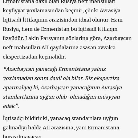
Ermənistana daxil olan Rusiya neft məhsulları
keyfiyyət yoxlamasından keçmir, çünki Avrasiya
İqtisadi İttifaqının ərazisindən idxal olunur. Həm
Rusiya, həm də Ermənistan bu iqtisadi ittifaqın
üzvüdür. Lakin Parsyanın sözlərinə görə, Azərbaycan
neft məhsulları Aİİ qaydalarına əsasən əvvəlcə
ekspertizadan keçməlidir.
“Azərbaycan yanacağı Ermənistana yalnız
yoxlamadan sonra daxil ola bilər. Biz ekspertiza
aparmalıyıq ki, Azərbaycan yanacağının Avrasiya
standartlarına uyğun olub-olmadığını müəyyən
edək”.
İqtisadçı bildirir ki, yanacaq standartlara uyğun
gəlmədiyi halda Aİİ ərazisinə, yəni Ermənistana
buraxılmayacaq.