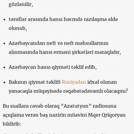
gözlənilir,
tərəflər arasında hansı həcmdə razılaşma əldə
olunub,
Azərbaycandan neft və neft məhsullarının
alınmasında hansı erməni şirkətləri maraqlıdır,
Azərbaycan hansı qiyməti təklif edib,
Bakının qiymət təklifi
Rusiyadan
idxal olunan
yanacaqla müqayisədə rəqabətədavamlı olacaqmı?
Bu suallara cavab olaraq “Azatutyun” radiosuna
açıqlama verən baş nazirin müavini Mqer Qriqoryan
bildirib: