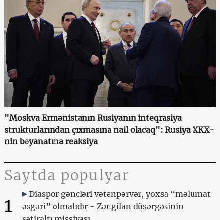
"Moskva Ermənistanın Rusiyanın inteqrasiya
strukturlarından çıxmasına nail olacaq": Rusiya XKX-
nin bəyanatına reaksiya
Saytda populyar
Diaspor gəncləri vətənpərvər, yoxsa “məlumat
1
əsgəri” olmalıdır - Zəngilan düşərgəsinin
sətiraltı missiyası