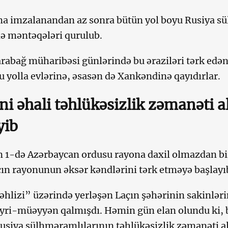
a imzalanandan az sonra bütün yol boyu Rusiya s
ə məntəqələri qurulub.
arabağ müharibəsi günlərində bu əraziləri tərk ed
bu yolla evlərinə, əsasən də Xankəndinə qayıdırlar.
i əhali təhlükəsizlik zəmanəti al
yib
 1-də Azərbaycan ordusu rayona daxil olmazdan bi
çın rayonunun əksər kəndlərini tərk etməyə başlayı
əhlizi” üzərində yerləşən Laçın şəhərinin sakinləri
yri-müəyyən qalmışdı. Həmin gün elan olundu ki, 
Rusiya sülhməramlılarının təhlükəsizlik zəmanəti a