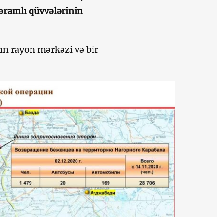
əramlı qüvvələrinin
ın rayon mərkəzi və bir