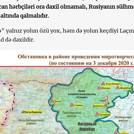
an hərbçiləri ora daxil olmamalı, Rusiyanın sülhm
 altında qalmalıdır.
” yalnız yolun özü yox, həm də yolun keçdiyi Laçın
d də daxildir.