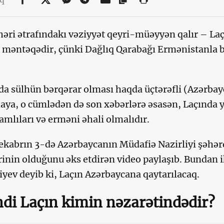
həri ətrafındakı vəziyyət qeyri-müəyyən qalır – L
i məntəqədir, çünki Dağlıq Qarabağı Ermənistanla b
a sülhün bərqərar olması haqda üçtərəfli (Azərbay
aya, o cümlədən də son xəbərlərə əsasən, Laçında y
mlıları və erməni əhali olmalıdır.
kabrın 3-də Azərbaycanın Müdafiə Nazirliyi şəhə
rinin olduğunu əks etdirən video paylaşıb. Bundan i
iyev deyib ki, Laçın Azərbaycana qaytarılacaq.
ndi Laçın kimin nəzarətindədir?