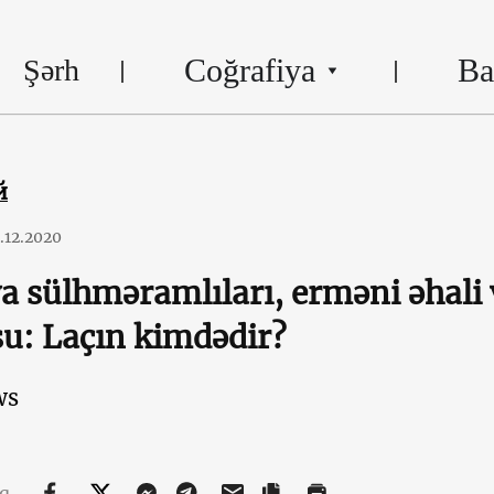
Coğrafiya
Ba
Şərh
й
.12.2020
a sülhməramlıları, erməni əhali
u: Laçın kimdədir?
ws
aq