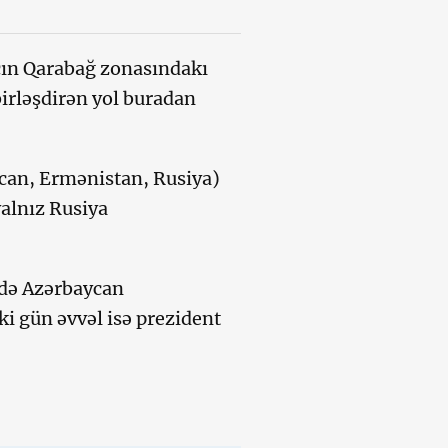
açın Qarabağ zonasındakı
irləşdirən yol buradan
can, Ermənistan, Rusiya)
alnız Rusiya
rdə Azərbaycan
ki gün əvvəl isə prezident