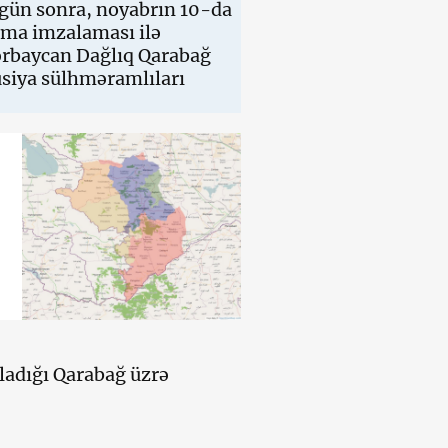
 gün sonra, noyabrın 10-da
şma imzalaması ilə
zərbaycan Dağlıq Qarabağ
usiya sülhməramlıları
ladığı Qarabağ üzrə