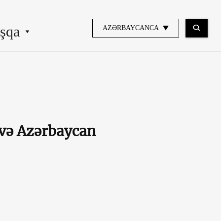
şqa
AZƏRBAYCANCA
 və Azərbaycan