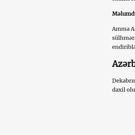
Məlumdur
Amma Az
sülhməra
endiribl
Azərb
Dekabrın
daxil olu