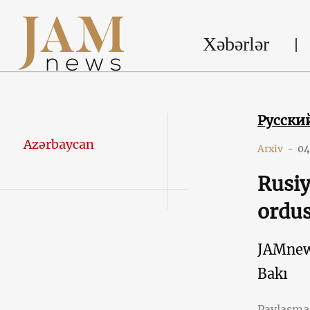
Xəbərlər
Русски
Azərbaycan
Arxiv
-
04
Rusiy
ordus
JAMne
Bakı
Paylaşm