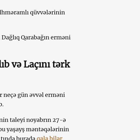
ülhməramlı qüvvələrinin
ən Dağlıq Qarabağın erməni
ıb və Laçını tərk
r neçə gün əvvəl erməni
b.
nin taleyi noyabrın 27-ə
bu yaşayş məntəqələrinin
ltında burada
qala bilər
.