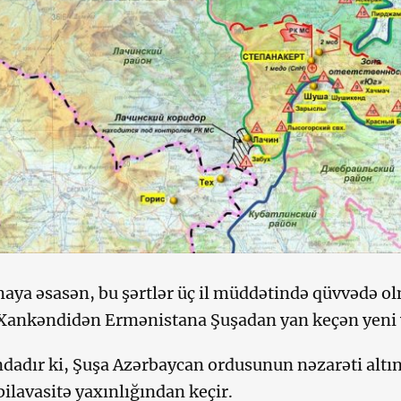
aya əsasən, bu şərtlər üç il müddətində qüvvədə o
Xankəndidən Ermənistana Şuşadan yan keçən yeni y
dadır ki, Şuşa Azərbaycan ordusunun nəzarəti altın
bilavasitə yaxınlığından keçir.