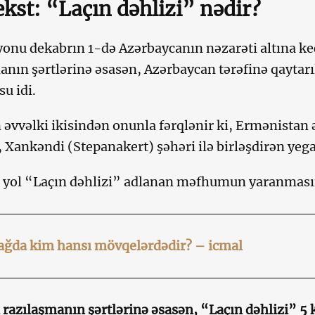
kst: “Laçın dəhlizi” nədir?
yonu dekabrın 1-də Azərbaycanın nəzarəti altına keç
anın şərtlərinə əsasən, Azərbaycan tərəfinə qaytar
u idi.
 əvvəlki ikisindən onunla fərqlənir ki, Ermənistan 
 Xankəndi (Stepanakert) şəhəri ilə birləşdirən yega
 yol “Laçın dəhlizi” adlanan məfhumun yaranması
ağda kim hansı mövqelərdədir? – icmal
i razılaşmanın şərtlərinə əsasən, “Laçın dəhlizi” 5 