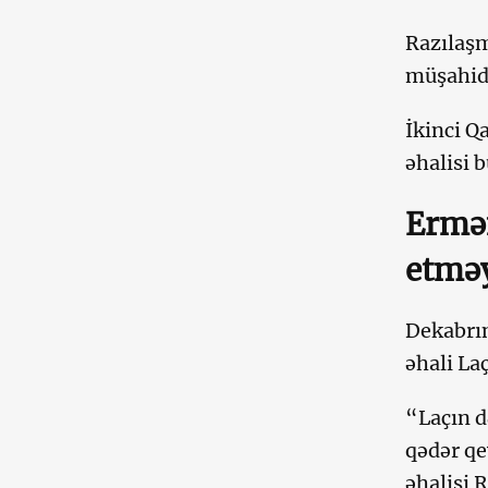
Razılaşm
müşahid
İkinci Q
əhalisi 
Ermən
etmə
Dekabrın
əhali La
“Laçın d
qədər qe
əhalisi 