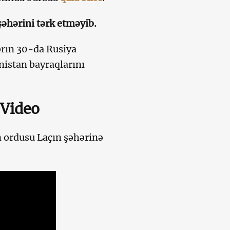
şəhərini tərk etməyib.
rın 30-da Rusiya
nistan bayraqlarını
 Video
 ordusu Laçın şəhərinə