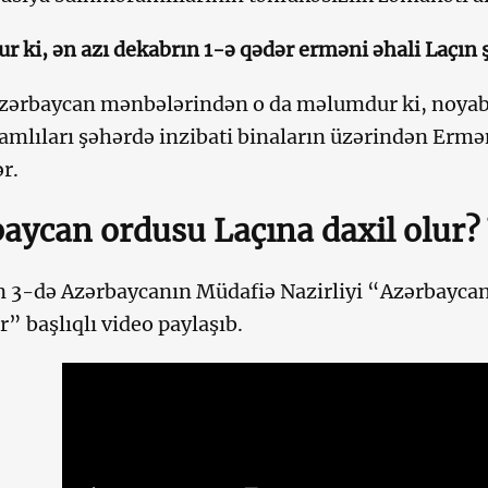
 ki, ən azı dekabrın 1-ə qədər erməni əhali Laçın 
ərbaycan mənbələrindən o da məlumdur ki, noyab
mlıları şəhərdə inzibati binaların üzərindən Ermə
ər.
aycan ordusu Laçına daxil olur?
 3-də Azərbaycanın Müdafiə Nazirliyi “Azərbaycan
r” başlıqlı video paylaşıb.