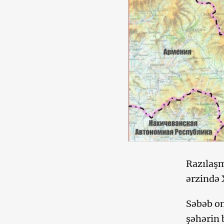
Razılaşm
ərzində 
Səbəb on
şəhərin 