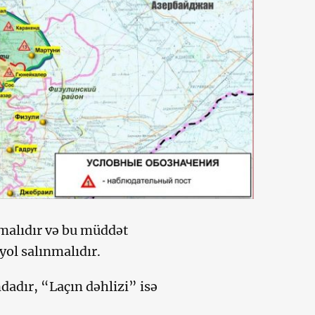
lmalıdır və bu müddət
ol salınmalıdır.
dadır, “Laçın dəhlizi” isə