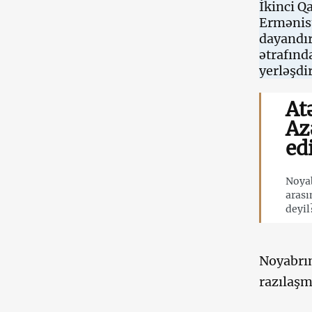
İkinci Q
Ermənist
dayandır
ətrafınd
yerləşdir
At
Az
ed
Noyab
arası
deyil
Noyabrın
razılaşm