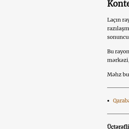
Konte
Laçın ra
razılaşm
sonuncus
Bu rayon
mərkəzi,
Məhz bu
Qarab
Üçtərəfl