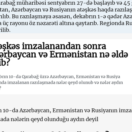
arabağ müharibəsi sentyabrın 27-də başlayıb və 45
an, Azərbaycan və Rusiyanın atəşkəs haqda razıla
ılıb. Bu razılaşmaya əsasən, dekabrın 1-ə qədər A
a üç rayonu öz nəzarəti altına qaytarıb. Regionda R
ilib.
əşkəs imzalanandan sonra
ərbaycan və Ermənistan nə əldə
ib?
rın 10-da Qarabağ üzrə Azərbaycan, Ermənistan və Rusiya
nda imzalanan razılaşmada nələr qeyd olunub və nələr aydın
?
 10-da Azərbaycan, Ermənistan və Rusiyanın imza
ada nələrin qeyd olunduğu aydın deyil