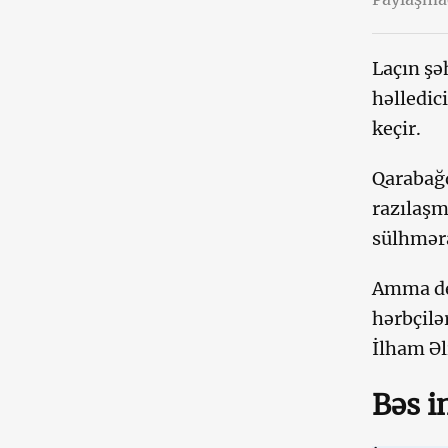
Laçın şə
həlledic
keçir.
Qarabağd
razılaşm
sülhməra
Amma de
hərbçilə
İlham Əl
Bəs i