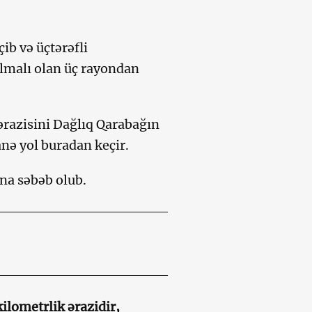
ib və üçtərəfli
ılmalı olan üç rayondan
ərazisini Dağlıq Qarabağın
nə yol buradan keçir.
na səbəb olub.
kilometrlik ərazidir,