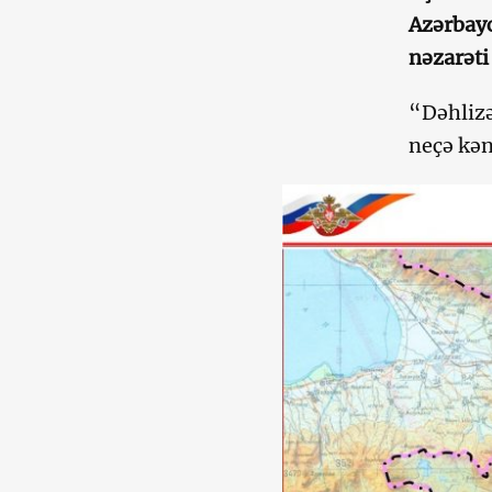
Azərbayc
nəzarəti
“Dəhlizə
neçə kən