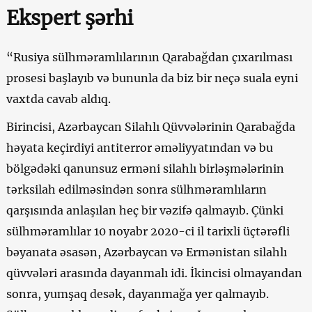
Ekspert şərhi
“Rusiya sülhməramlılarının Qarabağdan çıxarılması
prosesi başlayıb və bununla da biz bir neçə suala eyni
vaxtda cavab aldıq.
Birincisi, Azərbaycan Silahlı Qüvvələrinin Qarabağda
həyata keçirdiyi antiterror əməliyyatından və bu
bölgədəki qanunsuz erməni silahlı birləşmələrinin
tərksilah edilməsindən sonra sülhməramlıların
qarşısında anlaşılan heç bir vəzifə qalmayıb. Çünki
sülhməramlılar 10 noyabr 2020-ci il tarixli üçtərəfli
bəyanata əsasən, Azərbaycan və Ermənistan silahlı
qüvvələri arasında dayanmalı idi. İkincisi olmayandan
sonra, yumşaq desək, dayanmağa yer qalmayıb.