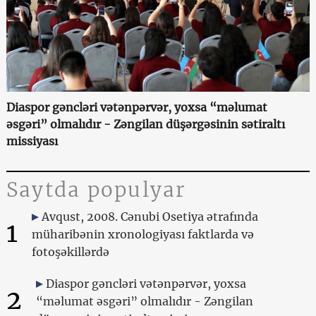
Diaspor gəncləri vətənpərvər, yoxsa “məlumat
əsgəri” olmalıdır - Zəngilan düşərgəsinin sətiraltı
missiyası
Saytda populyar
Avqust, 2008. Cənubi Osetiya ətrafında
1
müharibənin xronologiyası faktlarda və
fotoşəkillərdə
Diaspor gəncləri vətənpərvər, yoxsa
2
“məlumat əsgəri” olmalıdır - Zəngilan