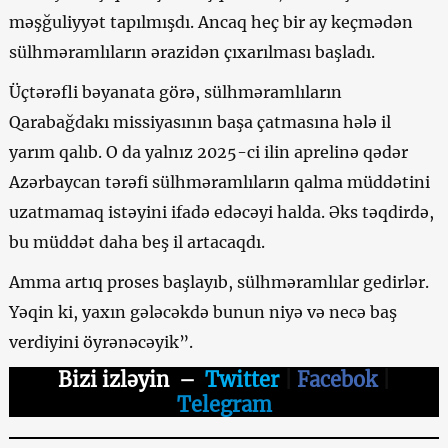
məşğuliyyət tapılmışdı. Ancaq heç bir ay keçmədən
sülhməramlıların ərazidən çıxarılması başladı.
Üçtərəfli bəyanata görə, sülhməramlıların
Qarabağdakı missiyasının başa çatmasına hələ il
yarım qalıb. O da yalnız 2025-ci ilin aprelinə qədər
Azərbaycan tərəfi sülhməramlıların qalma müddətini
uzatmamaq istəyini ifadə edəcəyi halda. Əks təqdirdə,
bu müddət daha beş il artacaqdı.
Amma artıq proses başlayıb, sülhməramlılar gedirlər.
Yəqin ki, yaxın gələcəkdə bunun niyə və necə baş
verdiyini öyrənəcəyik”.
Bizi izləyin
–
Twitter
|
Facebok
|
Telegram