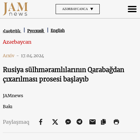
AZƏRBAYCANCA
English
Հայերեն
Русский
Azərbaycan
Arxiv
-
17.04.2024
Rusiya sülhməramlılarının Qarabağdan
çıxarılması prosesi başlayıb
JAMnews
Bakı
Paylaşmaq