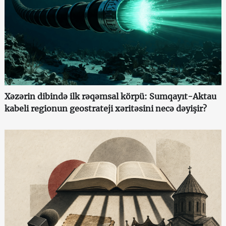
Xəzərin dibində ilk rəqəmsal körpü: Sumqayıt-Aktau
kabeli regionun geostrateji xəritəsini necə dəyişir?