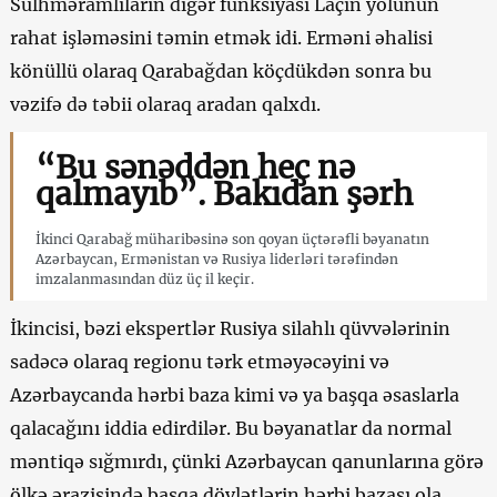
Sülhməramlıların digər funksiyası Laçın yolunun
rahat işləməsini təmin etmək idi. Erməni əhalisi
könüllü olaraq Qarabağdan köçdükdən sonra bu
vəzifə də təbii olaraq aradan qalxdı.
“Bu sənəddən heç nə
qalmayıb”. Bakıdan şərh
İkinci Qarabağ müharibəsinə son qoyan üçtərəfli bəyanatın
Azərbaycan, Ermənistan və Rusiya liderləri tərəfindən
imzalanmasından düz üç il keçir.
İkincisi, bəzi ekspertlər Rusiya silahlı qüvvələrinin
sadəcə olaraq regionu tərk etməyəcəyini və
Azərbaycanda hərbi baza kimi və ya başqa əsaslarla
qalacağını iddia edirdilər. Bu bəyanatlar da normal
məntiqə sığmırdı, çünki Azərbaycan qanunlarına görə
ölkə ərazisində başqa dövlətlərin hərbi bazası ola