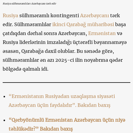
Rusiya sülhməramlıları Azərbaycanı tərk edir
Rusiya
sülhməramlı kontingenti
Azərbaycanı
tərk
edir. Sülhməramlılar
ikinci Qarabağ müharibəsi
başa
çatdıqdan dərhal sonra Azərbaycan,
Ermənistan
və
Rusiya liderlərinin imzaladığı üçtərəfli bəyannaməyə
əsasən, Qarabağa daxil olublar. Bu sənədə görə,
sülhməramlılar ən azı 2025-ci ilin noyabrına qədər
bölgədə qalmalı idi.
“Ermənistanın Rusiyadan uzaqlaşma siyasəti
Azərbaycan üçün faydalıdır”. Bakıdan baxış
“Qərbyönümlü Ermənistan Azərbaycan üçün niyə
təhlükədir?” Bakıdan baxış