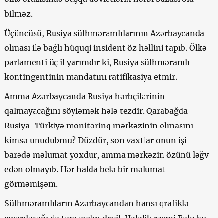
bilməz.
Üçüncüsü, Rusiya sülhməramlılarının Azərbaycanda
olması ilə bağlı hüquqi insident öz həllini tapıb. Ölkə
parlamenti üç il yarımdır ki, Rusiya sülhməramlı
kontingentinin mandatını ratifikasiya etmir.
Amma Azərbaycanda Rusiya hərbçilərinin
qalmayacağını söyləmək hələ tezdir. Qarabağda
Rusiya-Türkiyə monitorinq mərkəzinin olmasını
kimsə unudubmu? Düzdür, son vaxtlar onun işi
barədə məlumat yoxdur, amma mərkəzin özünü ləğv
edən olmayıb. Hər halda belə bir məlumat
görməmişəm.
Sülhməramlıların Azərbaycandan hansı qrafiklə
çıxarılacağı da tam aydın deyil. Hələlik rəsmi Bakı bu