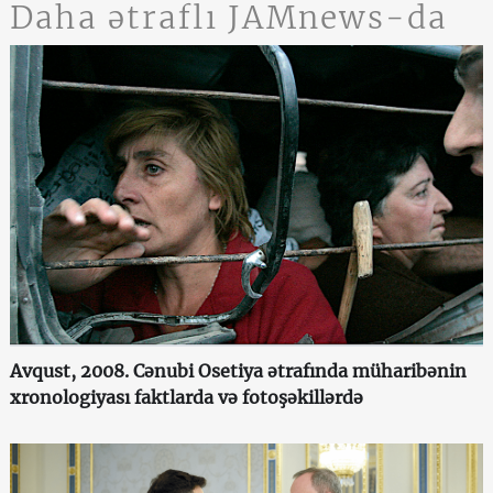
Daha ətraflı JAMnews-da
Avqust, 2008. Cənubi Osetiya ətrafında müharibənin
xronologiyası faktlarda və fotoşəkillərdə