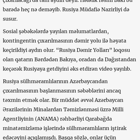
barədə heç nə deməyib. Rusiya Müdafiə Nazirliyi də
susur.
Sosial şəbəkələrdə yayılan məlumatlardan,
kontingentin çıxarılmasının dəmir yolu ilə həyata
keçirildiyi aydın olur. “Rusiya Dəmir Yolları” loqosu
olan qatarın Bərdədən Bakıya, oradan da Dağıstandan
keçərək Rusiyaya getdiyini əks etdirən video yayılıb.
Rusiya sülhməramlılarının Azərbaycandan
çıxarılmasının başlanmasının səbəblərini ancaq
təxmin etmək olar. Bir müddət əvvəl Azərbaycan
Ərazilərinin Minalardan Təmizlənməsi üzrə Milli
Agentliyinin (ANAMA) rəhbərliyi Qarabağda
minatəmizləmə işlərində sülhməramlıların iştirak
edəcəyini açıqlamışdı. Başqa sözlə, onlar üçün