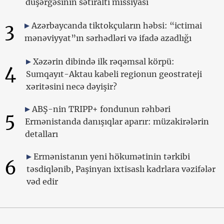
düşərgəsinin sətiraltı missiyası
3
Azərbaycanda tiktokçuların həbsi: “ictimai
mənəviyyat”ın sərhədləri və ifadə azadlığı
Xəzərin dibində ilk rəqəmsal körpü:
4
Sumqayıt-Aktau kabeli regionun geostrateji
xəritəsini necə dəyişir?
ABŞ-nin TRIPP+ fondunun rəhbəri
5
Ermənistanda danışıqlar aparır: müzakirələrin
detalları
Ermənistanın yeni hökumətinin tərkibi
6
təsdiqlənib, Paşinyan ixtisaslı kadrlara vəzifələr
vəd edir