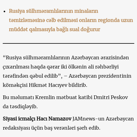
Rusiya sülhməramlılarının minaların
təmizləməsinə cəlb edilməsi onların regionda uzun
müddət qalmasıyla bağlı sual doğurur
“Rusiya sülhməramlılarının Azərbaycan ərazisindən
çıxarılması haqda qərar iki ölkənin ali rəhbərliyi
tərəfindən qəbul edilib”, – Azərbaycan prezidentinin
köməkçisi Hikmət Hacıyev bildirib.
Bu məlumatı Kremlin mətbuat katibi Dmitri Peskov
da təsdiqləyib.
Siyasi icmalçı
Hacı Namazov
JAMnews-un Azərbaycan
redaksiyası üçün baş verənləri şərh edib.