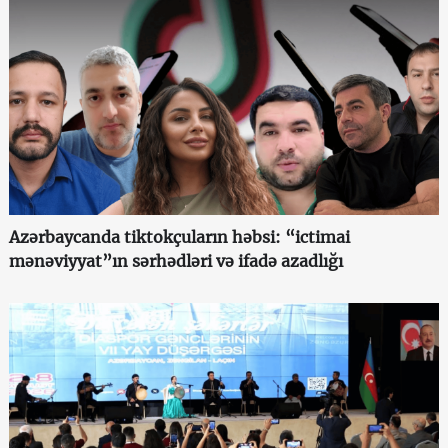
Azərbaycanda tiktokçuların həbsi: “ictimai
mənəviyyat”ın sərhədləri və ifadə azadlığı