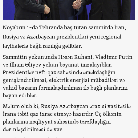
Noyabrın 1-də Tehranda baş tutan sammitdə İran,
Rusiya və Azərbaycan prezidentləri yeni regional
layihələrlə bağlı razılığa gəliblər.
Sammitin yekununda Həsən Ruhani, Vladimir Putin
və İlham Əliyev yekun bəyanat imzalayıblar.
Prezidentlər neft-qaz sahəsində əməkdaşlığın
genişləndirilməsi, elektrik enerjisi mübadiləsi və
vahid bazarın formalaşdırılması ilə bağlı planlarını
bəyan ediblər.
Məlum olub ki, Rusiya Azərbaycan ərazisi vasitəsilə
İrana təbii qaz ixrac etməyə hazırdır. Üç ölkənin
planlarına nəqliyyat sahəsində tərəfdaşlığın
dərinləşdirilməsi də var.