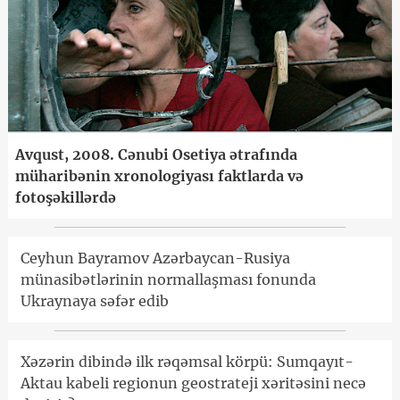
Avqust, 2008. Cənubi Osetiya ətrafında
müharibənin xronologiyası faktlarda və
fotoşəkillərdə
Ceyhun Bayramov Azərbaycan-Rusiya
münasibətlərinin normallaşması fonunda
Ukraynaya səfər edib
Xəzərin dibində ilk rəqəmsal körpü: Sumqayıt-
Aktau kabeli regionun geostrateji xəritəsini necə