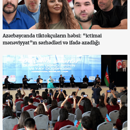
Azərbaycanda tiktokçuların həbsi: “ictimai
mənəviyyat”ın sərhədləri və ifadə azadlığı