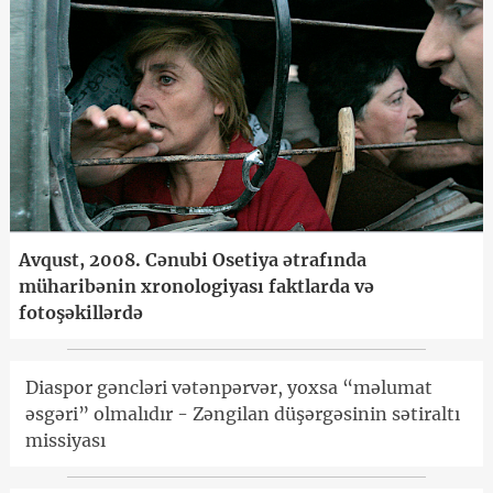
Avqust, 2008. Cənubi Osetiya ətrafında
müharibənin xronologiyası faktlarda və
fotoşəkillərdə
Diaspor gəncləri vətənpərvər, yoxsa “məlumat
əsgəri” olmalıdır - Zəngilan düşərgəsinin sətiraltı
missiyası