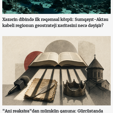
Xəzərin dibində ilk rəqəmsal körpü: Sumqayıt-Aktau
kabeli regionun geostrateji xəritəsini necə dəyişir?
"Ani reaksiya"dan mümkün qanuna: Gürcüstanda