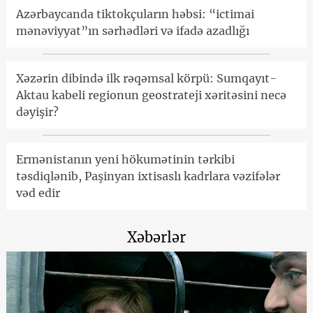
Azərbaycanda tiktokçuların həbsi: “ictimai
mənəviyyat”ın sərhədləri və ifadə azadlığı
Xəzərin dibində ilk rəqəmsal körpü: Sumqayıt-
Aktau kabeli regionun geostrateji xəritəsini necə
dəyişir?
Ermənistanın yeni hökumətinin tərkibi
təsdiqlənib, Paşinyan ixtisaslı kadrlara vəzifələr
vəd edir
Xəbərlər