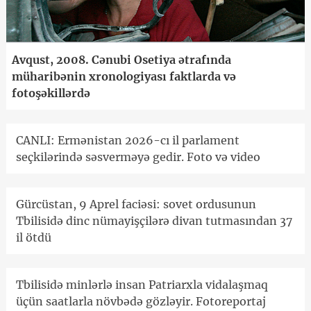
Avqust, 2008. Cənubi Osetiya ətrafında
müharibənin xronologiyası faktlarda və
fotoşəkillərdə
CANLI: Ermənistan 2026-cı il parlament
seçkilərində səsverməyə gedir. Foto və video
Gürcüstan, 9 Aprel faciəsi: sovet ordusunun
Tbilisidə dinc nümayişçilərə divan tutmasından 37
il ötdü
Tbilisidə minlərlə insan Patriarxla vidalaşmaq
üçün saatlarla növbədə gözləyir. Fotoreportaj