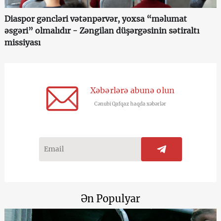
Diaspor gəncləri vətənpərvər, yoxsa “məlumat
əsgəri” olmalıdır - Zəngilan düşərgəsinin sətiraltı
missiyası
Xəbərlərə abunə olun
Cənubi Qafqaz haqda xəbərlər
Ən Populyar