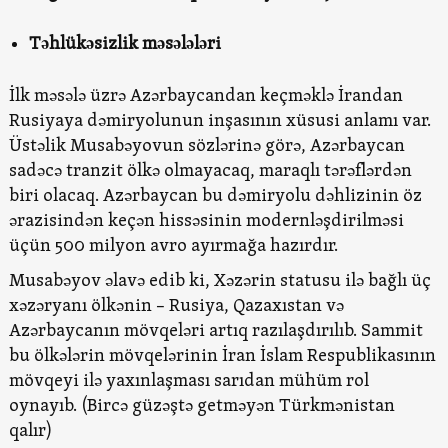
Təhlükəsizlik məsələləri
İlk məsələ üzrə Azərbaycandan keçməklə İrandan
Rusiyaya dəmiryolunun inşasının xüsusi anlamı var.
Üstəlik Musabəyovun sözlərinə görə, Azərbaycan
sadəcə tranzit ölkə olmayacaq, maraqlı tərəflərdən
biri olacaq. Azərbaycan bu dəmiryolu dəhlizinin öz
ərazisindən keçən hissəsinin modernləşdirilməsi
üçün 500 milyon avro ayırmağa hazırdır.
Musabəyov əlavə edib ki, Xəzərin statusu ilə bağlı üç
xəzəryanı ölkənin – Rusiya, Qazaxıstan və
Azərbaycanın mövqeləri artıq razılaşdırılıb. Sammit
bu ölkələrin mövqelərinin İran İslam Respublikasının
mövqeyi ilə yaxınlaşması sarıdan mühüm rol
oynayıb. (Bircə güzəştə getməyən Türkmənistan
qalır)