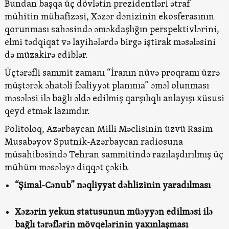
Bundan başqa üç dövlətin prezidentləri ətraf
mühitin mühafizəsi, Xəzər dənizinin ekosferasının
qorunması sahəsində əməkdaşlığın perspektivlərini,
elmi tədqiqat və layihələrdə birgə iştirak məsələsini
də müzakirə ediblər.
Üçtərəfli sammit zamanı “İranın nüvə proqramı üzrə
müştərək əhatəli fəaliyyət planınıa” əməl olunması
məsələsi ilə bağlı əldə edilmiş qarşılıqlı anlayışı xüsusi
qeyd etmək lazımdır.
Politoloq, Azərbaycan Milli Məclisinin üzvü Rasim
Musabəyov Sputnik-Azərbaycan radiosuna
müsahibəsində Tehran sammitində razılaşdırılmış üç
mühüm məsələyə diqqət çəkib.
“Şimal-Cənub” nəqliyyat dəhlizinin yaradılması
Xəzərin yekun statusunun müəyyən edilməsi ilə
bağlı tərəflərin mövqelərinin yaxınlaşması