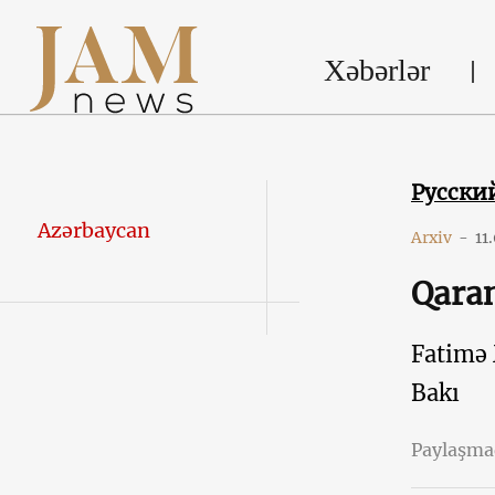
Xəbərlər
Русски
Azərbaycan
Arxiv
-
11
Qaran
Fatimə 
Bakı
Paylaşm