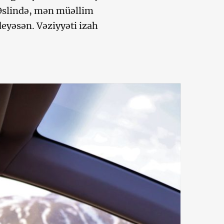
 Əslində, mən müəllim
eyəsən. Vəziyyəti izah