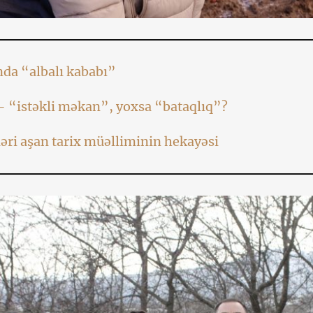
da “albalı kababı”
– “istəkli məkan”, yoxsa “bataqlıq”?
əri aşan tarix müəlliminin hekayəsi