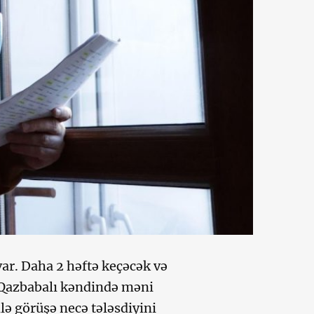
var. Daha 2 həftə keçəcək və
 Qazbabalı kəndində məni
ə görüşə necə tələsdiyini