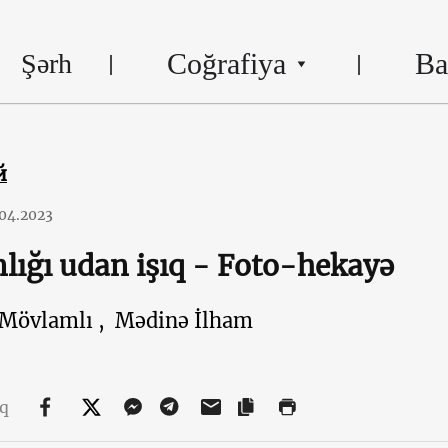
Coğrafiya
Ba
Şərh
й
.04.2023
lığı udan işıq - Foto-hekayə
Mövlamlı ,
Mədinə İlham
aq