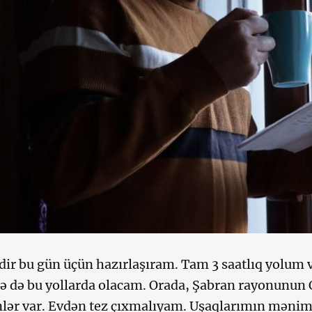
ədir bu gün üçün hazırlaşıram. Tam 3 saatlıq yolum 
 də bu yollarda olacam. Orada, Şabran rayonunun
lər var. Evdən tez çıxmalıyam. Uşaqlarımın məniml