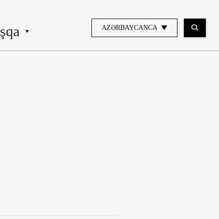
şqa
AZƏRBAYCANCA