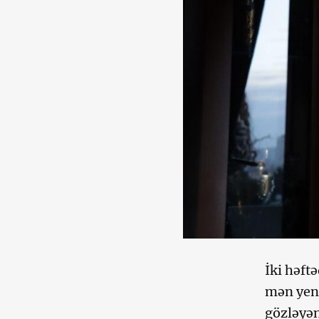
İki həft
mən yenə
gözləyən