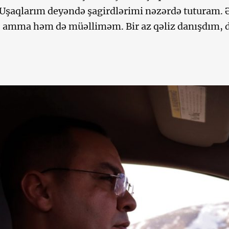
 Uşaqlarım deyəndə şagirdlərimi nəzərdə tuturam.
 amma həm də müəlliməm. Bir az qəliz danışdım, d