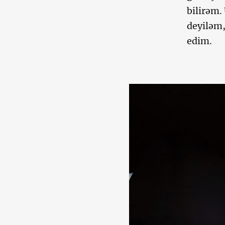
bilirəm.
deyiləm,
edim.