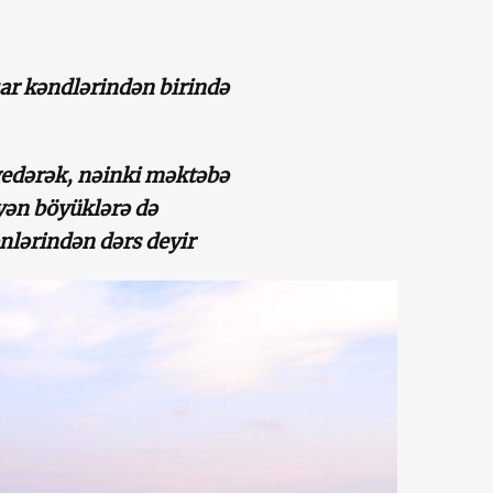
ar kəndlərindən birin
d
ə
 gedərək,
nəinki məktəbə
əyən böyüklərə də
ənlərindən dərs deyir