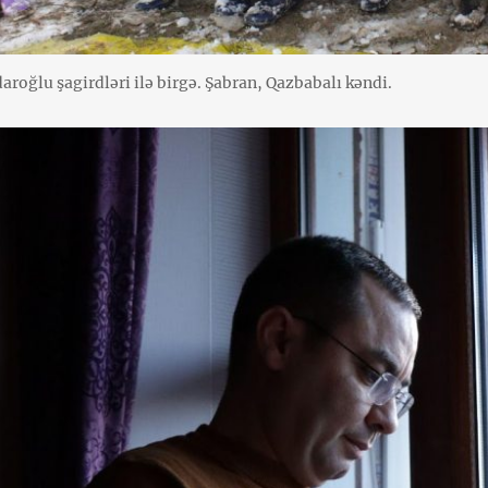
aroğlu şagirdləri ilə birgə. Şabran, Qazbabalı kəndi.