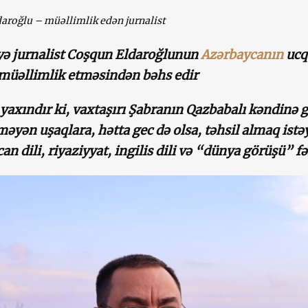
aroğlu – müəllimlik edən jurnalist
ə jurnalist Coşqun Eldaroğlunun
Azərbaycanın
ucq
müəllimlik etməsindən bəhs edir
lə yaxındır ki, vaxtaşırı Şabranın Qazbabalı kəndinə
məyən uşaqlara, hətta gec də olsa, təhsil almaq ist
an dili, riyaziyyat, ingilis dili və “dünya görüşü” f