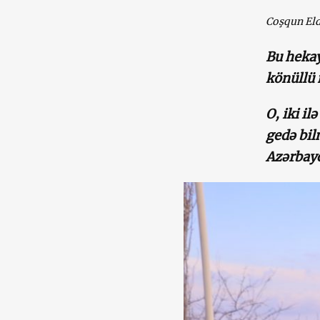
Coşqun Eld
Bu hekay
könüllü
O, iki i
gedə bil
Azərbayc