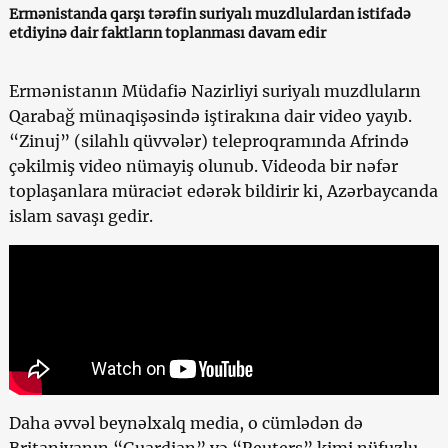
Ermənistanda qarşı tərəfin suriyalı muzdlulardan istifadə
etdiyinə dair faktların toplanması davam edir
Ermənistanın Müdafiə Nazirliyi suriyalı muzdluların
Qarabağ münaqişəsində iştirakına dair video yayıb.
“Zinuj” (silahlı qüvvələr) teleproqramında Afrində
çəkilmiş video nümayiş olunub. Videoda bir nəfər
toplaşanlara müraciət edərək bildirir ki, Azərbaycanda
islam savaşı gedir.
Daha əvvəl beynəlxalq media, o cümlədən də
Britaniyanın “Guardian” və “Reuters” kimi nüfuzlu