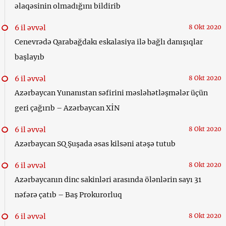
əlaqəsinin olmadığını bildirib
6 il əvvəl
8 Okt 2020
Cenevrədə Qarabağdakı eskalasiya ilə bağlı danışıqlar
başlayıb
6 il əvvəl
8 Okt 2020
Azərbaycan Yunanıstan səfirini məsləhətləşmələr üçün
geri çağırıb – Azərbaycan XİN
6 il əvvəl
8 Okt 2020
Azərbaycan SQ Şuşada əsas kilsəni atəşə tutub
6 il əvvəl
8 Okt 2020
Azərbaycanın dinc sakinləri arasında ölənlərin sayı 31
nəfərə çatıb – Baş Prokurorluq
6 il əvvəl
8 Okt 2020