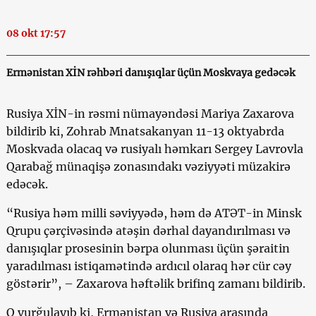
08 okt 17:57
Ermənistan XİN rəhbəri danışıqlar üçün Moskvaya gedəcək
Rusiya XİN-in rəsmi nümayəndəsi Mariya Zaxarova
bildirib ki, Zohrab Mnatsakanyan 11-13 oktyabrda
Moskvada olacaq və rusiyalı həmkarı Sergey Lavrovla
Qarabağ münaqişə zonasındakı vəziyyəti müzakirə
edəcək.
“Rusiya həm milli səviyyədə, həm də ATƏT-in Minsk
Qrupu çərçivəsində atəşin dərhal dayandırılması və
danışıqlar prosesinin bərpa olunması üçün şəraitin
yaradılması istiqamətində ardıcıl olaraq hər cür cəy
göstərir”, – Zaxarova həftəlik brifinq zamanı bildirib.
O vurğulayıb ki, Ermənistan və Rusiya arasında