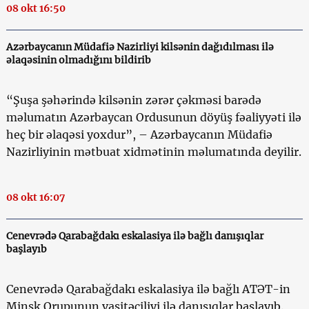
08 okt 16:50
Azərbaycanın Müdafiə Nazirliyi kilsənin dağıdılması ilə
əlaqəsinin olmadığını bildirib
“Şuşa şəhərində kilsənin zərər çəkməsi barədə
məlumatın Azərbaycan Ordusunun döyüş fəaliyyəti ilə
heç bir əlaqəsi yoxdur”, – Azərbaycanın Müdafiə
Nazirliyinin mətbuat xidmətinin məlumatında deyilir.
08 okt 16:07
Cenevrədə Qarabağdakı eskalasiya ilə bağlı danışıqlar
başlayıb
Cenevrədə Qarabağdakı eskalasiya ilə bağlı ATƏT-in
Minsk Qrupunun vasitəçiliyi ilə danışıqlar başlayıb.