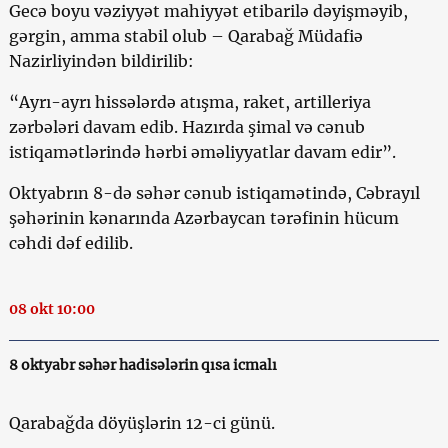
Gecə boyu vəziyyət mahiyyət etibarilə dəyişməyib,
gərgin, amma stabil olub – Qarabağ Müdafiə
Nazirliyindən bildirilib:
“Ayrı-ayrı hissələrdə atışma, raket, artilleriya
zərbələri davam edib. Hazırda şimal və cənub
istiqamətlərində hərbi əməliyyatlar davam edir”.
Oktyabrın 8-də səhər cənub istiqamətində, Cəbrayıl
şəhərinin kənarında Azərbaycan tərəfinin hücum
cəhdi dəf edilib.
08 okt 10:00
8 oktyabr səhər hadisələrin qısa icmalı
Qarabağda döyüşlərin 12-ci günü.