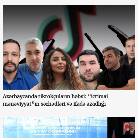
Azərbaycanda tiktokçuların həbsi: “ictimai
mənəviyyat”ın sərhədləri və ifadə azadlığı