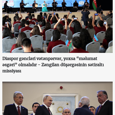
Diaspor gəncləri vətənpərvər, yoxsa “məlumat
əsgəri” olmalıdır - Zəngilan düşərgəsinin sətiraltı
missiyası