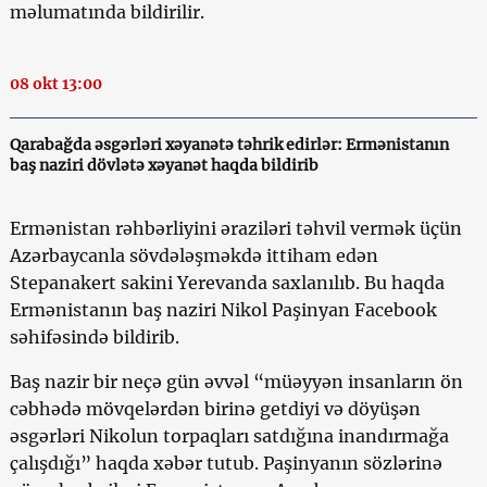
məlumatında bildirilir.
08 okt 13:00
Qarabağda əsgərləri xəyanətə təhrik edirlər: Ermənistanın
baş naziri dövlətə xəyanət haqda bildirib
Ermənistan rəhbərliyini əraziləri təhvil vermək üçün
Azərbaycanla sövdələşməkdə ittiham edən
Stepanakert sakini Yerevanda saxlanılıb. Bu haqda
Ermənistanın baş naziri Nikol Paşinyan Facebook
səhifəsində bildirib.
Baş nazir bir neçə gün əvvəl “müəyyən insanların ön
cəbhədə mövqelərdən birinə getdiyi və döyüşən
əsgərləri Nikolun torpaqları satdığına inandırmağa
çalışdığı” haqda xəbər tutub. Paşinyanın sözlərinə