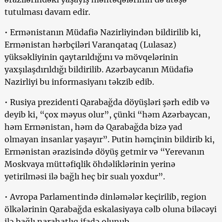
tutulması davam edir.
• Ermənistanın Müdafiə Nazirliyindən bildirilib ki,
Ermənistan hərbçiləri Varanqataq (Lulasaz)
yüksəkliyinin qaytarıldığını və mövqelərinin
yaxşılaşdırıldığı bildirilib. Azərbaycanın Müdafiə
Nazirliyi bu informasiyanı təkzib edib.
• Rusiya prezidenti Qarabağda döyüşləri şərh edib və
deyib ki, “çox məyus olur”, çünki “həm Azərbaycan,
həm Ermənistan, həm də Qarabağda bizə yad
olmayan insanlar yaşayır”. Putin həmçinin bildirib ki,
Ermənistan ərazisində döyüş getmir və “Yerevanın
Moskvaya müttəfiqlik öhdəliklərinin yerinə
yetirilməsi ilə bağlı heç bir sualı yoxdur”.
• Avropa Parlamentində dinləmələr keçirilib, region
ölkələrinin Qarabağda eskalasiyaya cəlb oluna biləcəyi
ilə bağlı narahatlıq ifadə olunub.