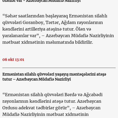
ölənlər var - Azərbaycan Müdafiə Nazirliyi
“Səhər saatlarından başlayaraq Ermənistan silahlı
qüvvələri Goranboy, Tərtər, Ağdam rayonlarının
kəndlərini artilleriya atəşinə tutur. Ölən və
yaralananlar var”, – Azərbaycan Müdafiə Nazirliyinin
mətbuat xidmətinin məlumatında bildirilir.
08 okt 13:01
Ermənistan silahlı qüvvələri yaşayış məntəqələrini atəşə
tutur – Azərbaycan Müdafiə Nazirliyi
“Ermənistan silahlı qüvvələri Bərdə və Ağcabədi
rayonlarının kəndlərini atəşə tutur. Azərbaycan
Ordusu adekvat tədbirlər görür”, – Azərbaycan
Müdafiə Nazirliyinin mətbuat xidmətinin