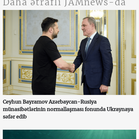
Daha ətraflı JAMnews-da
Ceyhun Bayramov Azərbaycan-Rusiya
münasibətlərinin normallaşması fonunda Ukraynaya
səfər edib