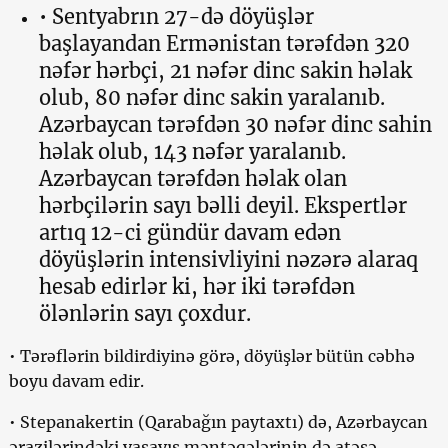
• Sentyabrın 27-də döyüşlər
başlayandan Ermənistan tərəfdən 320
nəfər hərbçi, 21 nəfər dinc sakin həlak
olub, 80 nəfər dinc sakin yaralanıb.
Azərbaycan tərəfdən 30 nəfər dinc sahin
həlak olub, 143 nəfər yaralanıb.
Azərbaycan tərəfdən həlak olan
hərbçilərin sayı bəlli deyil. Ekspertlər
artıq 12-ci gündür davam edən
döyüşlərin intensivliyini nəzərə alaraq
hesab edirlər ki, hər iki tərəfdən
ölənlərin sayı çoxdur.
• Tərəflərin bildirdiyinə görə, döyüşlər bütün cəbhə
boyu davam edir.
• Stepanakertin (Qarabağın paytaxtı) də, Azərbaycan
ərazilərindəki yaşayış məntəqələrinin də atəşə