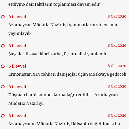
etdiyinə dair faktların toplanması davam edir
6 il əvvəl
8 Okt 2020
Azərbaycan Müdafiə Nazirliyi qənimətlərin videosunu
yayımlayıb
6 il əvvəl
8 Okt 2020
Şuşada kilsəyə ikinci zərbə, üç jurnalist yaralanıb
6 il əvvəl
8 Okt 2020
Ermənistan XİN rəhbəri danışıqlar üçün Moskvaya gedəcək
6 il əvvəl
8 Okt 2020
Düşmən hərbi kolonu darmadağın edilib – Azərbaycan
Müdafiə Nazirliyi
6 il əvvəl
8 Okt 2020
Azərbaycanın Müdafiə Nazirliyi kilsənin dağıdılması ilə