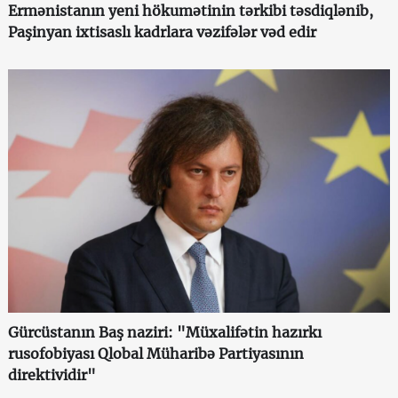
Ermənistanın yeni hökumətinin tərkibi təsdiqlənib,
Paşinyan ixtisaslı kadrlara vəzifələr vəd edir
Gürcüstanın Baş naziri: "Müxalifətin hazırkı
rusofobiyası Qlobal Müharibə Partiyasının
direktividir"