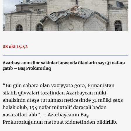
08 okt 14:42
Azərbaycanın dinc sakinləri arasında ölənlərin sayı 31 nəfərə
çatıb – Baş Prokurorluq
“Bu gün səhərə olan vəziyyətə görə, Ermənistan
silahlı qüvvələri tərəfindən Azərbaycan müki
əhalisinin atəşə tutulması nəticəsində 31 mülki şəxs
həlak olub, 154 nəfər müxtəlif dərəcəli bədən
xəsarətləri alıb”, – Azərbaycanın Baş
Prokurorluğunun mətbuat xidmətindən bildirilib.