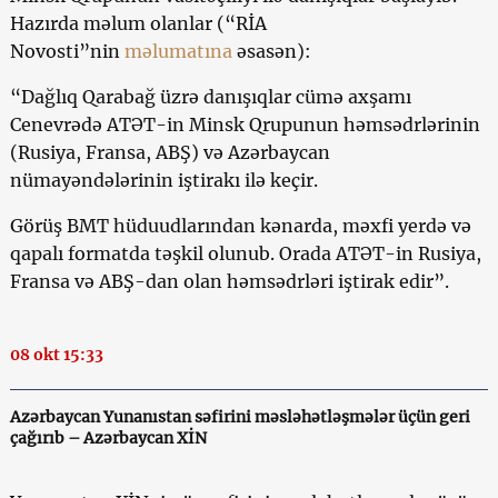
Hazırda məlum olanlar (“RİA
Novosti”nin
məlumatına
əsasən):
“Dağlıq Qarabağ üzrə danışıqlar cümə axşamı
Cenevrədə ATƏT-in Minsk Qrupunun həmsədrlərinin
(Rusiya, Fransa, ABŞ) və Azərbaycan
nümayəndələrinin iştirakı ilə keçir.
Görüş BMT hüduudlarından kənarda, məxfi yerdə və
qapalı formatda təşkil olunub. Orada ATƏT-in Rusiya,
Fransa və ABŞ-dan olan həmsədrləri iştirak edir”.
08 okt 15:33
Azərbaycan Yunanıstan səfirini məsləhətləşmələr üçün geri
çağırıb – Azərbaycan XİN