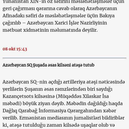
Yunanıstan XİN-in öz səfirini məsləhətləşmələr üçün
geri çağırması qərarına cavab olaraq Azərbaycanın
Afinadakı səfiri də məsləhətləşmələr üçün Bakıya
çağırılıb – Azərbaycan Xarici İşlər Nazirliyinin
mətbuat xidmətinin məlumatında deyilir.
08 okt 15:43
Azərbaycan SQ Şuşada əsas kilsəni atəşə tutub
Azərbaycan SQ-nin açdığı artilleriya atəşi nəticəsində
yerlilərin Şuşanın əsas rəmzlərindən biri saydığı
Kazançetsots kilsəsinə (Müqəddəs Xilaskar İsa
məbədi) böyük ziyan dəyib. Məbədin dağıldığı haqda
Dağlıq Qarabağ İnformasiya Qərargahından xəbər
verilib. Ermənistan mediasının jurnalistləri bildiriblər
ki, atəşə tutulduğu zaman kilsədə uşaqlar olub və