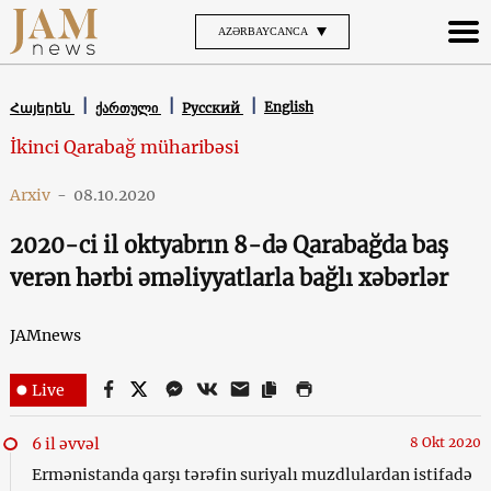
AZƏRBAYCANCA
English
Հայերեն
ქართული
Русский
İkinci Qarabağ müharibəsi
Arxiv
-
08.10.2020
2020-ci il oktyabrın 8-də Qarabağda baş
verən hərbi əməliyyatlarla bağlı xəbərlər
JAMnews
Live
6 il əvvəl
8 Okt 2020
Ermənistanda qarşı tərəfin suriyalı muzdlulardan istifadə