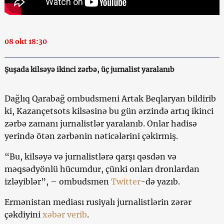
08 okt 18:30
Şuşada kilsəyə ikinci zərbə, üç jurnalist yaralanıb
Dağlıq Qarabağ ombudsmeni Artak Beqlaryan bildirib
ki, Kazançetsots kilsəsinə bu gün ərzində artıq ikinci
zərbə zamanı jurnalistlər yaralanıb. Onlar hadisə
yerində ötən zərbənin nəticələrini çəkirmiş.
“Bu, kilsəyə və jurnalistlərə qarşı qəsdən və
məqsədyönlü hücumdur, çünki onları dronlardan
izləyiblər”, – ombudsmen
Twitter
-də yazıb.
Ermənistan mediası rusiyalı jurnalistlərin zərər
çəkdiyini
xəbər verib
.