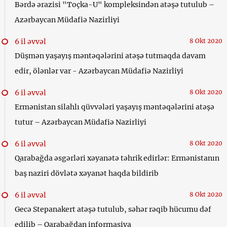
Bərdə ərazisi "Toçka-U" kompleksindən atəşə tutulub –
Azərbaycan Müdafiə Nazirliyi
6 il əvvəl
8 Okt 2020
Düşmən yaşayış məntəqələrini atəşə tutmaqda davam
edir, ölənlər var - Azərbaycan Müdafiə Nazirliyi
6 il əvvəl
8 Okt 2020
Ermənistan silahlı qüvvələri yaşayış məntəqələrini atəşə
tutur – Azərbaycan Müdafiə Nazirliyi
6 il əvvəl
8 Okt 2020
Qarabağda əsgərləri xəyanətə təhrik edirlər: Ermənistanın
baş naziri dövlətə xəyanət haqda bildirib
6 il əvvəl
8 Okt 2020
Gecə Stepanakert atəşə tutulub, səhər rəqib hücumu dəf
edilib – Qarabağdan informasiya