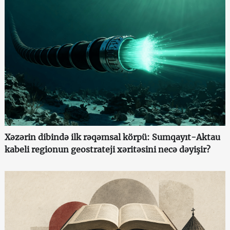
Xəzərin dibində ilk rəqəmsal körpü: Sumqayıt-Aktau
kabeli regionun geostrateji xəritəsini necə dəyişir?