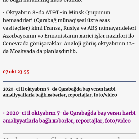
• Oktyabrın 8-də ATƏT-in Minsk Qrupunun
həmsədrləri (Qarabağ münaqişəsi üzrə əsas
vasitəçilər) kimi Fransa, Rusiya və ABŞ nümayəndələri
Azərbaycanın və Ermənistanın xarici işlər nazirləri ilə
Cenevrədə görüşəcəklər. Analoji görüş oktyabrınn 12-
də Moskvada da planlaşdırılıb.
07 okt 23:55
2020-ci il oktyabrın 7-də Qarabağda baş verən hərbi
əməliyyatlarla bağlı xəbərlər, reportajlar, foto/video
• 2020-ci il oktyabrın 7-də Qarabağda baş verən hərbi
əməliyyatlarla bağlı xəbərlər, reportajlar, foto/video