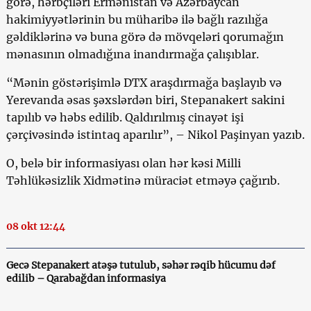
görə, hərbçiləri Ermənistan və Azərbaycan
hakimiyyətlərinin bu müharibə ilə bağlı razılığa
gəldiklərinə və buna görə də mövqeləri qorumağın
mənasının olmadığına inandırmağa çalışıblar.
“Mənin göstərişimlə DTX araşdırmağa başlayıb və
Yerevanda əsas şəxslərdən biri, Stepanakert sakini
tapılıb və həbs edilib. Qaldırılmış cinayət işi
çərçivəsində istintaq aparılır”, – Nikol Paşinyan yazıb.
O, belə bir informasiyası olan hər kəsi Milli
Təhlükəsizlik Xidmətinə müraciət etməyə çağırıb.
08 okt 12:44
Gecə Stepanakert atəşə tutulub, səhər rəqib hücumu dəf
edilib – Qarabağdan informasiya