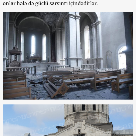
onlar hələ də güclü sarsıntı içindədirlər.