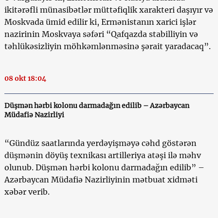
ikitərəfli münasibətlər müttəfiqlik xarakteri daşıyır və
Moskvada ümid edilir ki, Ermənistanın xarici işlər
nazirinin Moskvaya səfəri “Qafqazda stabilliyin və
təhlükəsizliyin möhkəmlənməsinə şərait yaradacaq”.
08 okt 18:04
Düşmən hərbi kolonu darmadağın edilib – Azərbaycan
Müdafiə Nazirliyi
“Gündüz saatlarında yerdəyişməyə cəhd göstərən
düşmənin döyüş texnikası artilleriya atəşi ilə məhv
olunub. Düşmən hərbi kolonu darmadağın edilib” –
Azərbaycan Müdafiə Nazirliyinin mətbuat xidməti
xəbər verib.