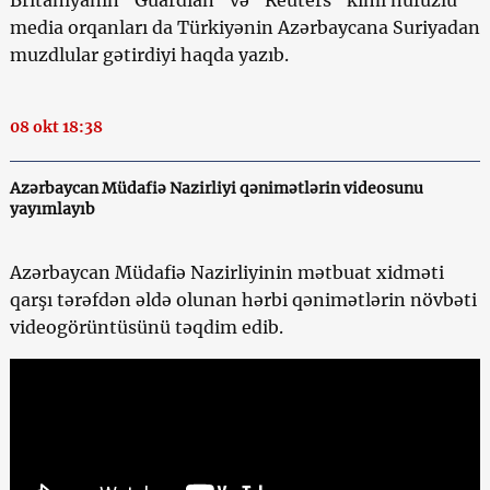
media orqanları da Türkiyənin Azərbaycana Suriyadan
muzdlular gətirdiyi haqda yazıb.
08 okt 18:38
Azərbaycan Müdafiə Nazirliyi qənimətlərin videosunu
yayımlayıb
Azərbaycan Müdafiə Nazirliyinin mətbuat xidməti
qarşı tərəfdən əldə olunan hərbi qənimətlərin növbəti
videogörüntüsünü təqdim edib.