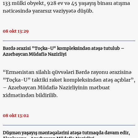
133 mülki obyekt, 928 ev və 45 yaşayış binası atışma
nəticəsində yararsız vəziyyətə düşüb.
08 okt 13:29
Bərdə ərazisi "Toçka-U" kompleksindən atəşə tutulub –
Azərbaycan Müdafiə Nazirliyi
“Ermənistan silahlı qüvvələri Bərdə rayonu ərazisinə
“Toçka-U” taktiki raket kompleksindən atəş açıblar”,
– Azərbaycan Müdafiə Nazirliyinin mətbuat
xidmətindən bildirilib.
08 okt 13:02
Düşmən yaşayış məntəqələrini atəşə tutmaqda davam edir,