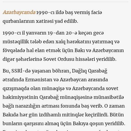
Azərbaycanda
1990-cı ildə baş vermiş faciə
qurbanlarının xatirəsi yad edilib.
1990-cı il yanvarın 19-dan 20-ə keçən gecə
müstəqillik tələb edən xalq hərəkatını yatırmaq və
fövqəladə hal elan etmək üçün Bakı və Azərbaycanın
digər şəhərlərinə Sovet Ordusu hissələri yeridilib.
Bu, SSRİ-də yaşanan böhran, Dağlıq Qarabağ
ətrafında Ermənistan və Azərbaycan arasında
qızışmaqda olan münaqişə və Azərbaycanda sovet
hakimiyyətinin Qarabağ münaqişəsinə münasibətilə
bağlı narazılığın artması fonunda baş verib. O zaman
Bakıda hər gün izdihamlı mitinqlər keçirilirdi. Bütün
bunların qarşısını almaq üçün Bakıya qoşun yeridilib.