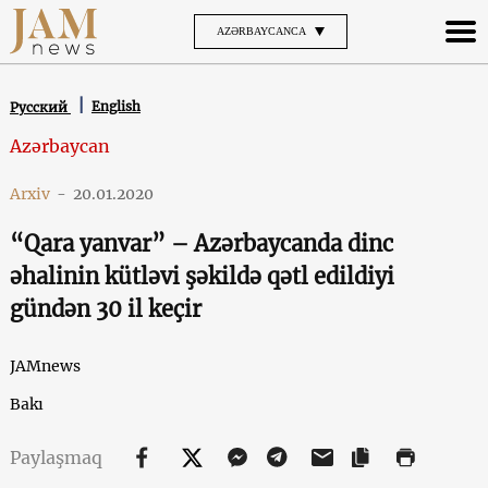
AZƏRBAYCANCA
English
Русский
Azərbaycan
Arxiv
-
20.01.2020
“Qara yanvar” – Azərbaycanda dinc
əhalinin kütləvi şəkildə qətl edildiyi
gündən 30 il keçir
JAMnews
Bakı
Paylaşmaq