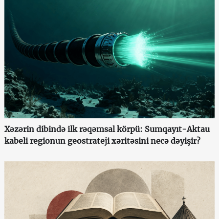
Xəzərin dibində ilk rəqəmsal körpü: Sumqayıt-Aktau
kabeli regionun geostrateji xəritəsini necə dəyişir?