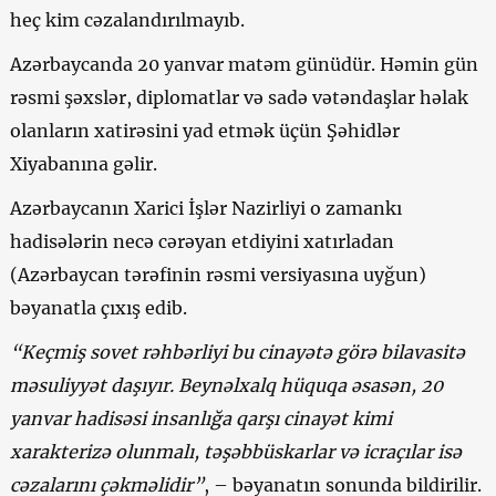
heç kim cəzalandırılmayıb.
Azərbaycanda 20 yanvar matəm günüdür. Həmin gün
rəsmi şəxslər, diplomatlar və sadə vətəndaşlar həlak
olanların xatirəsini yad etmək üçün Şəhidlər
Xiyabanına gəlir.
Azərbaycanın Xarici İşlər Nazirliyi o zamankı
hadisələrin necə cərəyan etdiyini xatırladan
(Azərbaycan tərəfinin rəsmi versiyasına uyğun)
bəyanatla çıxış edib.
“Keçmiş sovet rəhbərliyi bu cinayətə görə bilavasitə
məsuliyyət daşıyır. Beynəlxalq hüquqa əsasən, 20
yanvar hadisəsi insanlığa qarşı cinayət kimi
xarakterizə olunmalı, təşəbbüskarlar və icraçılar isə
cəzalarını çəkməlidir”
, – bəyanatın sonunda bildirilir.