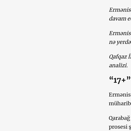
Ermənist
davam ed
Ermənist
nə yerdə
Qafqaz İ
analizi.
“17+”
Ermənist
müharib
Qarabağ 
prosesi 