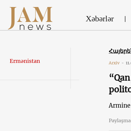
Xəbərlər
Հայեր
Ermənistan
Arxiv
-
11
“Qan,
polit
Armine
Paylaşm