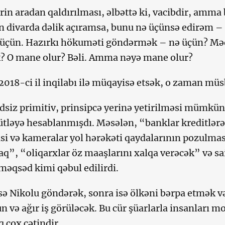
in aradan qaldırılması, əlbəttə ki, vacibdir, amma 
 divarda dəlik açıramsa, bunu nə üçünsə edirəm – p
üçün. Hazırkı hökuməti göndərmək – nə üçün? Məq
? O mane olur? Bəli. Amma nəyə mane olur?
2018-ci il inqilabı ilə müqayisə etsək, o zaman müsb
dsiz primitiv, prinsipcə yerinə yetirilməsi mümkün
ləyə hesablanmışdı. Məsələn, “banklar kreditlərə
isi və kameralar yol hərəkəti qaydalarının pozulma
q”, “oliqarxlar öz maaşlarını xalqa verəcək” və s
məqsəd kimi qəbul edilirdi.
sə Nikolu göndərək, sonra isə ölkəni bərpa etmək v
n və ağır iş görüləcək. Bu cür şüarlarla insanları m
 çox çətindir.