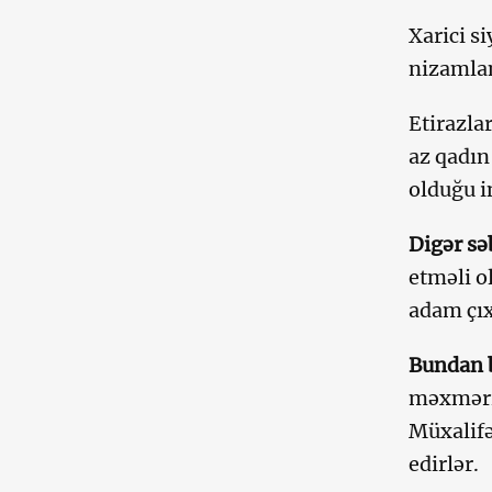
Xarici s
nizamlan
Etirazla
az qadın
olduğu i
Digər sə
etməli o
adam çıx
Bundan b
məxməri 
Müxalifə
edirlər.