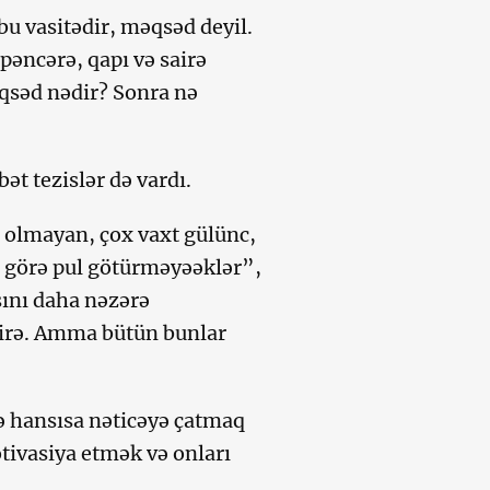
bu vasitədir, məqsəd deyil.
əncərə, qapı və sairə
səd nədir? Sonra nə
ət tezislər də vardı.
 olmayan, çox vaxt gülünc,
 görə pul götürməyəəklər”,
sını daha nəzərə
airə. Amma bütün bunlar
ə hansısa nəticəyə çatmaq
otivasiya etmək və onları