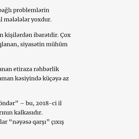
bağlı problemlərin
l mələlələr yoxdur.
n kişilərdən ibarətdir. Çox
araqlanan, siyasətin mühüm
nan etiraza rəhbərlik
zaman kəsiyində küçəyə az
öndər” – bu, 2018-ci il
ının kalkasıdır.
ar “nəyəsə qarşı” çıxış