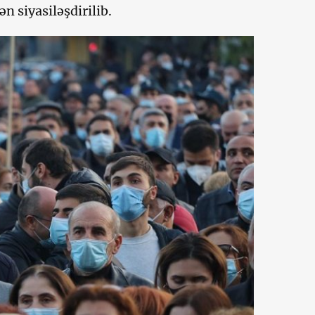
n siyasiləşdirilib.