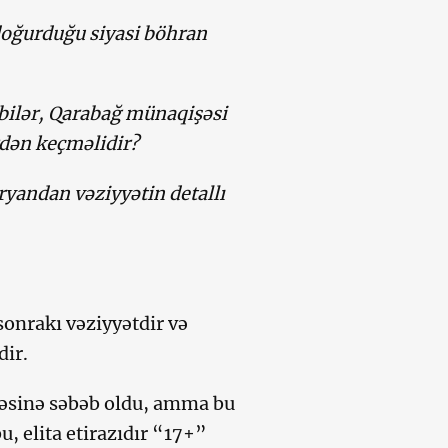
doğurduğu siyasi böhran
 bilər, Qarabağ münaqişəsi
dən keçməlidir?
ryandan vəziyyətin detallı
sonrakı vəziyyətdir və
ir.
iləsinə səbəb oldu, amma bu
, elita etirazıdır “17+”