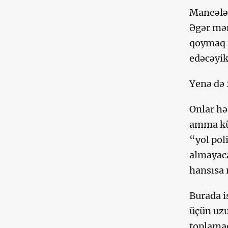
Maneələr
Əgər mən
qoymaq 
edəcəyik
Yenə də 
Onlar hə
amma küt
“yol pol
almayaca
hansısa 
Burada i
üçün uzu
toplamaq