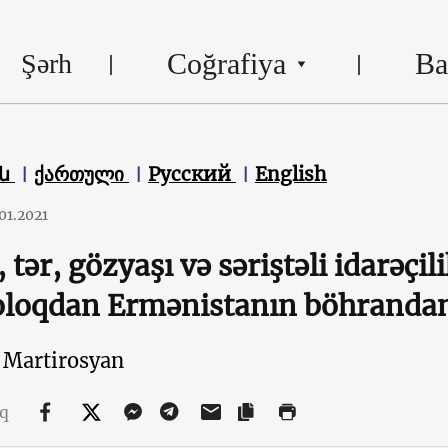
Coğrafiya
Ba
Şərh
են
ქართული
Русский
English
.01.2021
 tər, gözyaşı və səriştəli idarəçil
oloqdan Ermənistanın böhrandan
 Martirosyan
aq