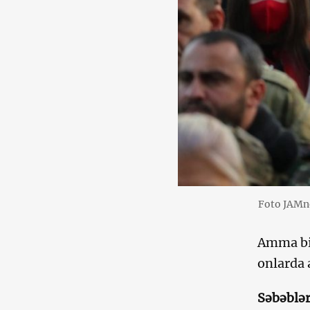
Foto JAM
Amma bir
onlarda 
Səbəblərd