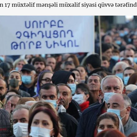
an 17 müxtəlif mənşəli müxalif siyasi qüvvə tərəfində