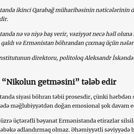
anda ikinci Qarabağ müharibəsinin nəticələrinin 
ir.
anda nə və niyə baş verir, vəziyyət necə həll oluna
 qaldı və Ermənistan böhrandan çıxmaq üçün nələr
nstitutunun direktoru, politoloq Aleksandr İskəndə
 “Nikolun getməsini” tələb edir
anda siyasi böhran təbii prosesdir, çünki hərbdən 
ədə məğlubiyyətdən doğan emosional şok davam ed
üzrə üçtərəfli bəyanat Ermənistanda etirazlar sils
şəbəkə adlandırmaq olmaz. Əhəmiyyətli səviyyədə bu