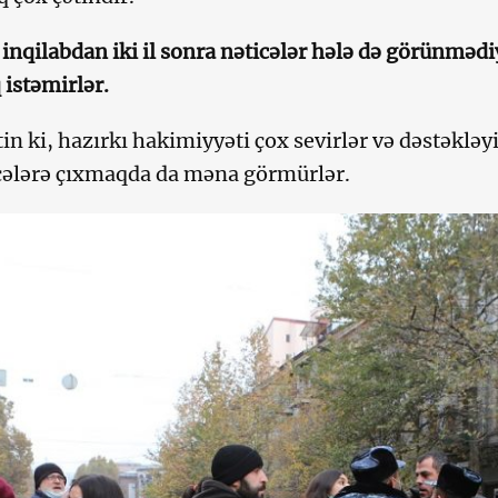
 inqilabdan iki il sonra nəticələr hələ də görünmədi
istəmirlər.
tin ki, hazırkı hakimiyyəti çox sevirlər və dəstəkl
çələrə çıxmaqda da məna görmürlər.