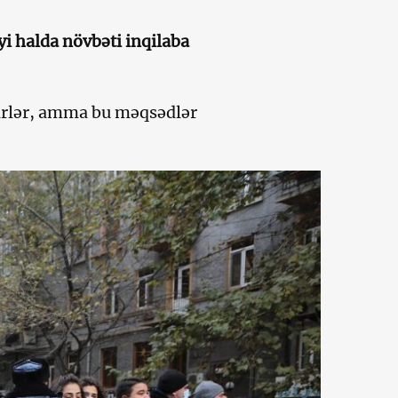
yi halda növbəti inqilaba
əyirlər, amma bu məqsədlər