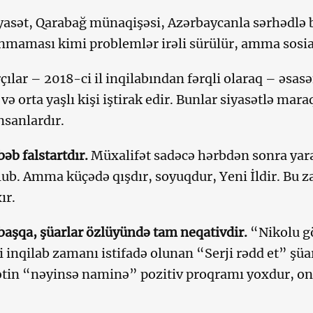
iyasət, Qarabağ münaqişəsi, Azərbaycanla sərhədlə 
maması kimi problemlər irəli sürülür, amma sosia
rçılar – 2018-ci il inqilabından fərqli olaraq – əsasə
 və orta yaşlı kişi iştirak edir. Bunlar siyasətlə m
nsanlardır.
bəb falstartdır.
Müxalifət sadəcə hərbdən sonra yara
lub. Amma küçədə qışdır, soyuqdur, Yeni İldir. Bu 
ır.
aşqa, şüarlar özlüyündə tam neqativdir.
“Nikolu g
inqilab zamanı istifadə olunan “Serji rədd et” şüar
tin “nəyinsə naminə” pozitiv proqramı yoxdur, onl