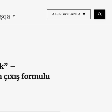
şqa
AZƏRBAYCANCA
ik” –
 çıxış formulu