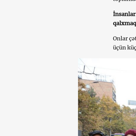
İnsanlar
qalxmaq 
Onlar çə
üçün kü