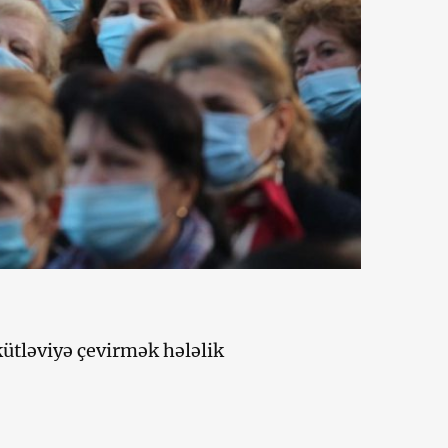
kütləviyə çevirmək hələlik