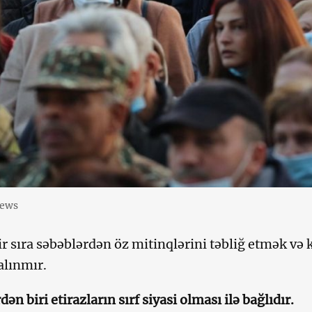
news
 sıra səbəblərdən öz mitinqlərini təbliğ etmək və 
alınmır.
ən biri etirazların sırf siyasi olması ilə bağlıdır.