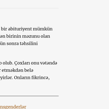
 bir abituriyent mümkün
ən birinin məzunu olan
ün sonra təhsilini
b olub. Çoxları onu vətəndə
ir etməkdən belə
irlər. Onların fikrincə,
ansgenderlər