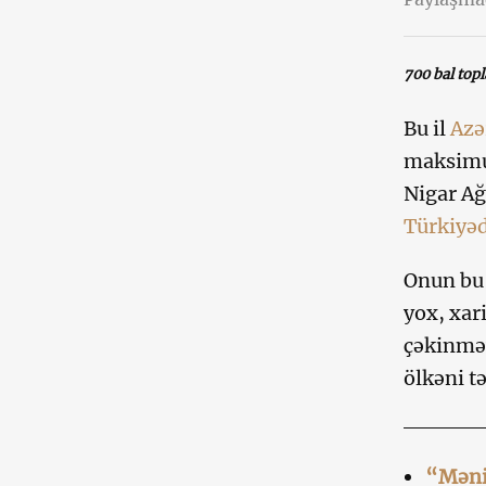
700 bal top
Bu il
Azə
maksimum
Nigar Ağ
Türkiyə
Onun bu 
yox, xar
çəkinməy
ölkəni tə
“Məni