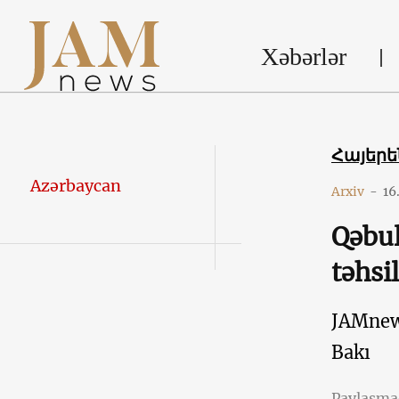
Xəbərlər
Հայեր
Azərbaycan
Arxiv
-
16
Qəbul
təhsi
JAMne
Bakı
Paylaşm