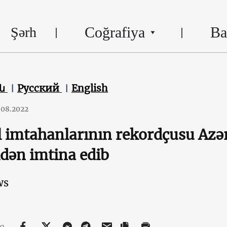
Coğrafiya
Ba
Şərh
են
Русский
English
.08.2022
 imtahanlarının rekordçusu Az
ldən imtina edib
ws
aq