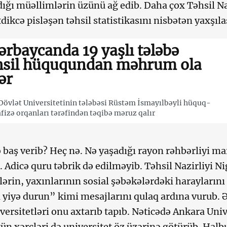
ldığı müəllimlərin üzünü ağ edib. Daha çox Təhsil Na
dikcə pisləşən təhsil statistikasını nisbətən yaxşıla
ərbaycanda 19 yaşlı tələbə
hsil hüququndan məhrum ola
ər
Dövlət Universitetinin tələbəsi Rüstəm İsmayılbəyli hüquq-
izə orqanları tərəfindən təqibə məruz qalır
 baş verib? Heç nə. Nə yaşadığı rayon rəhbərliyi ma
i. Adicə quru təbrik də edilməyib. Təhsil Nazirliyi N
ərin, yaxınlarının sosial şəbəkələrdəki haraylarını
 yiyə durun” kimi mesajlarını qulaq ardına vurub. 
iversitetləri onu axtarıb tapıb. Nəticədə Ankara Univ
tün xərcləri də universitet öz üzərinə götürüb. Halb