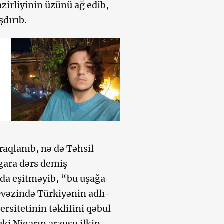
zirliyinin üzünü ağ edib,
şdırıb.
raqlanıb, nə də Təhsil
igara dərs demiş
 da eşitməyib, “bu uşağa
Əvəzində Türkiyənin adlı-
ersitetinin təklifini qəbul
uki Nigarın arzusu ilkin