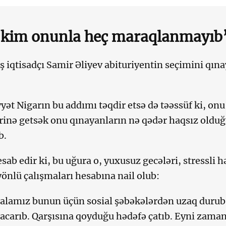
 kim onunla heç maraqlanmayıb
 iqtisadçı Samir Əliyev abituriyentin seçimini qın
yət Nigarın bu addımı təqdir etsə də təəssüf ki, on
ərinə getsək onu qınayanların nə qədər haqsız oldu
b.
sab edir ki, bu uğura o, yuxusuz gecələri, stressli h
nlü çalışmaları hesabına nail olub:
alamız bunun üçün sosial şəbəkələrdən uzaq durub,
acarıb. Qarşısına qoyduğu hədəfə çatıb. Eyni zam