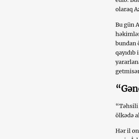
olaraq A
Bu gün A
həkimlər
bundan ö
qayıdıb 
yararlan
getmisən
“Gənc
“Təhsili
ölkədə a
Hər il o