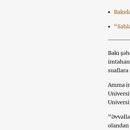
Bakıda
“Səhlə
Bakı şəh
imtahan
suallara
Amma imt
Universi
Universi
“Əvvəllə
olandan 