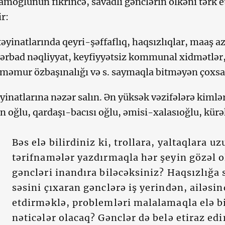
slamoğlunun fikrincə, savadlı gənclərin ölkəni tərk
ir:
təyinatlarında qeyri-şəffaflıq, haqsızlıqlar, maaş a
bərbad nəqliyyat, keyfiyyətsiz kommunal xidmətlə
 məmur özbaşınalığı və s. saymaqla bitməyən çoxsa
əyinatlarına nəzər salın. Ən yüksək vəzifələrə kimlə
oğlu, qardaşı-bacısı oğlu, əmisi-xalasıoğlu, kürəkə
Bəs elə bilirdiniz ki, trollara, yaltaqlara 
tərifnamələr yazdırmaqla hər şeyin gözəl 
gəncləri inandıra biləcəksiniz? Haqsızlığa
səsini çıxaran gənclərə iş yerindən, ailəsi
etdirməklə, problemləri malalamaqla elə bi
nəticələr olacaq? Gənclər də belə etiraz edi