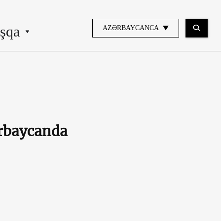
şqa
AZƏRBAYCANCA
ərbaycanda