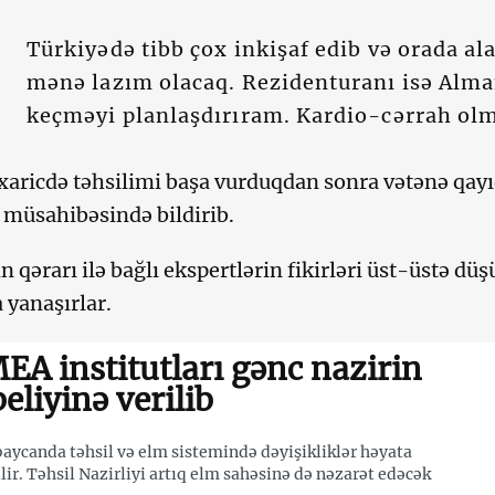
Türkiyədə tibb çox inkişaf edib və orada al
mənə lazım olacaq. Rezidenturanı isə Alm
keçməyi planlaşdırıram. Kardio-cərrah olm
 xaricdə təhsilimi başa vurduqdan sonra vətənə qa
müsahibəsində bildirib.
n qərarı ilə bağlı ekspertlərin fikirləri üst-üstə dü
 yanaşırlar.
EA institutları gənc nazirin
beliyinə verilib
aycanda təhsil və elm sistemində dəyişikliklər həyata
ilir. Təhsil Nazirliyi artıq elm sahəsinə də nəzarət edəcək