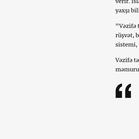
verir. İ
yaxşı bil
“Vəzifə 
rüşvət, 
sistemi,
Vəzifə t
məmurun 