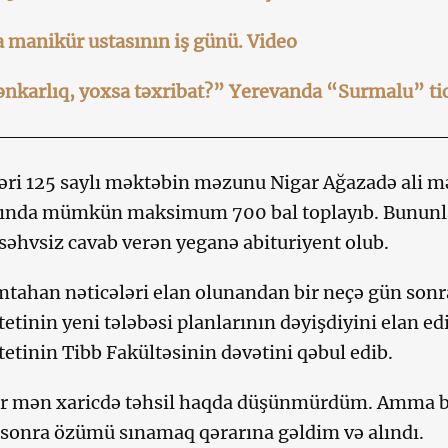
 manikür ustasının iş günü. Video
nkarlıq, yoxsa təxribat?” Yerevanda “Surmalu” tic
əri 125 saylı məktəbin məzunu Nigar Ağazadə ali m
ında mümkün maksimum 700 bal toplayıb. Bununla
 səhvsiz cavab verən yeganə abituriyent olub.
ahan nəticələri elan olunandan bir neçə gün sonr
tetinin yeni tələbəsi planlarının dəyişdiyini elan e
tetinin Tibb Fakültəsinin dəvətini qəbul edib.
r mən xaricdə təhsil haqda düşünmürdüm. Amma bü
sonra özümü sınamaq qərarına gəldim və alındı.