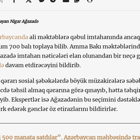
layan Nigar Ağazadə
rbaycanda
ali məktəblərə qəbul imtahanında ancaq
 700 balı toplaya bilib. Amma Bakı məktəblərind
azadə imtahan nəticələri elan olunandan bir neçə g
də
davam etdirəcəyini bildirib.
qərarı sosial şəbəkələrdə böyük müzakirələrə səbə
icdə təhsil almaq qərarına görə qınayıb, hətta təhq
ib. Ekspertlər isə Ağazadənin bu seçimini dəstəkləy
rk edərək gənclər öz etirazlarını bildirirlər.
 500 manata satdılar”. Azərbaycan məhbəsində tr