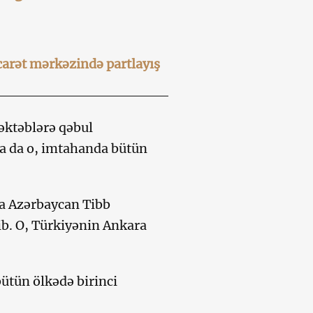
arət mərkəzində partlayış
əktəblərə qəbul
 da o, imtahanda bütün
a Azərbaycan Tibb
dib. O, Türkiyənin Ankara
tün ölkədə birinci