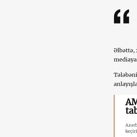
Əlbəttə,
mediaya 
Tələbəni
anlayışla
AM
ta
Azərb
keçir