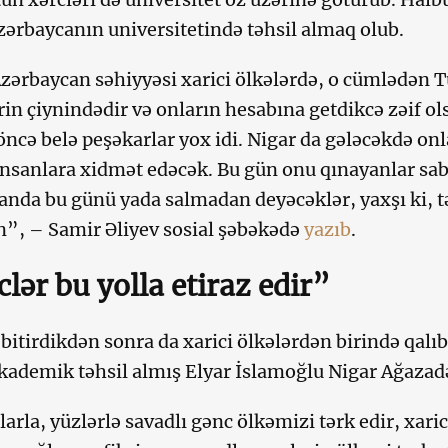
zərbaycanın universitetində təhsil almaq olub.
zərbaycan səhiyyəsi xarici ölkələrdə, o cümlədən T
in çiynindədir və onların hesabına getdikcə zəif olsa
ncə belə peşəkarlar yox idi. Nigar da gələcəkdə onl
insanlara xidmət edəcək. Bu gün onu qınayanlar s
anda bu günü yada salmadan deyəcəklər, yaxşı ki, t
”, – Samir Əliyev sosial şəbəkədə
yazıb
.
lər bu yolla etiraz edir”
 bitirdikdən sonra da xarici ölkələrdən birində qalı
kademik təhsil almış Elyar İslamoğlu Nigar Ağazadə
nlarla, yüzlərlə savadlı gənc ölkəmizi tərk edir, xar