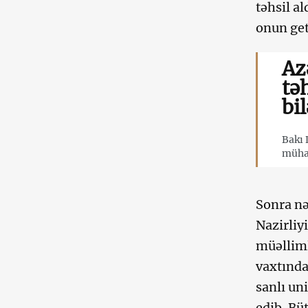
təhsil a
onun get
Az
tə
bil
Bakı 
mühaf
Sonra nə
Nazirliy
müəlliml
vaxtında
sanlı un
edib. Bü