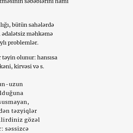
 etməsinin səbəblərini hamı
zlığı, bütün sahələrdə
r, ədalətsiz məhkəmə
ylı problemlər.
r təyin olunur: hansısa
ni, kirvəsi və s.
uzun-uzun
olduğuna
 susmayan,
ndən təzyiqlər
lirdiniz gözəl
r: səssizcə