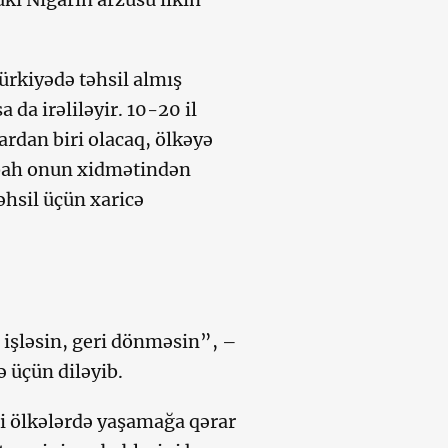
ürkiyədə təhsil almış
 da irəliləyir. 10-20 il
ardan biri olacaq, ölkəyə
abah onun xidmətindən
əhsil üçün xaricə
b işləsin, geri dönməsin”, –
 üçün diləyib.
ici ölkələrdə yaşamağa qərar