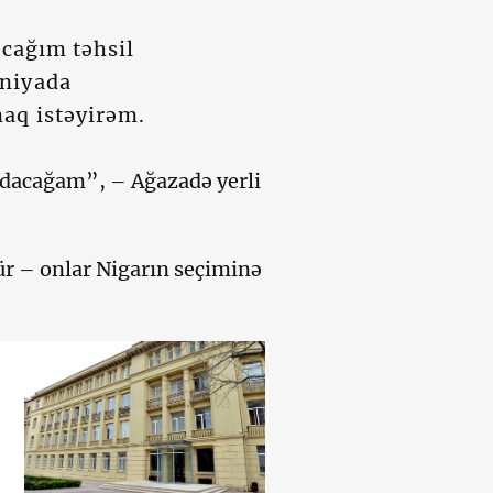
acağım təhsil
aniyada
aq istəyirəm.
yıdacağam”, – Ağazadə yerli
şür – onlar Nigarın seçiminə