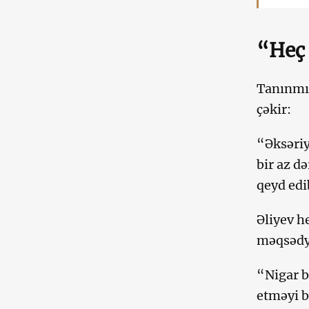
“Heç
Tanınmış
çəkir:
“Əksəriy
bir az d
qeyd edi
Əliyev he
məqsədyö
“Nigar b
etməyi b