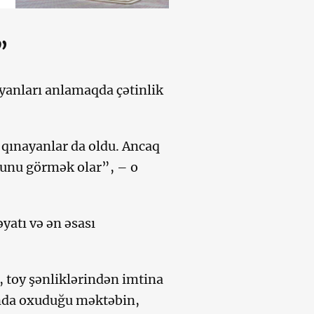
”
ayanları anlamaqda çətinlik
u qınayanlar da oldu. Ancaq
ğunu görmək olar”, – o
əyatı və ən əsası
 toy şənliklərindən imtina
anda oxuduğu məktəbin,