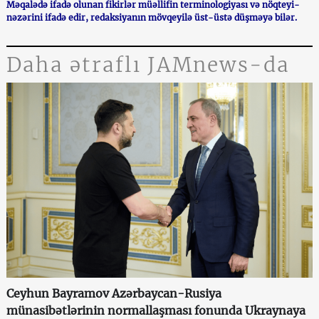
Məqalədə ifadə olunan fikirlər müəllifin terminologiyası və nöqteyi-
nəzərini ifadə edir, redaksiyanın mövqeyilə üst-üstə düşməyə bilər.
Daha ətraflı JAMnews-da
Ceyhun Bayramov Azərbaycan-Rusiya
münasibətlərinin normallaşması fonunda Ukraynaya