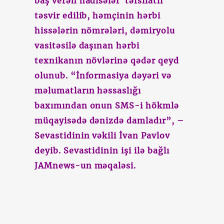
baş verən hadisələr təfsilatlı
təsvir edilib, həmçinin hərbi
hissələrin nömrələri, dəmiryolu
vasitəsilə daşınan hərbi
texnikanın növlərinə qədər qeyd
olunub. “İnformasiya dəyəri və
məlumatların həssaslığı
baxımından onun SMS-i hökmlə
müqayisədə dənizdə damladır”, –
Sevastidinin vəkili İvan Pavlov
deyib. Sevastidinin işi ilə bağlı
JAMnews-un məqaləsi.