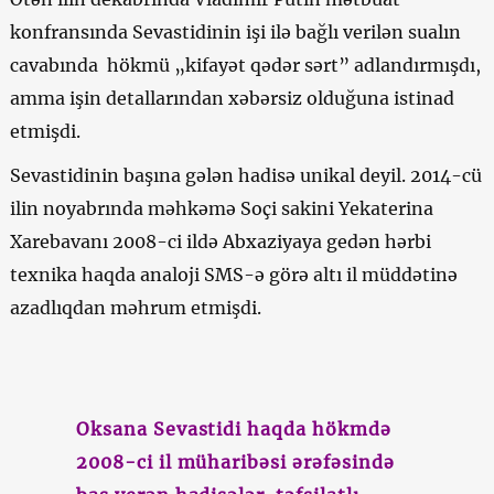
konfransında Sevastidinin işi ilə bağlı verilən sualın
cavabında hökmü „kifayət qədər sərt” adlandırmışdı,
amma işin detallarından xəbərsiz olduğuna istinad
etmişdi.
Sevastidinin başına gələn hadisə unikal deyil. 2014-cü
ilin noyabrında məhkəmə Soçi sakini Yekaterina
Xarebavanı 2008-ci ildə Abxaziyaya gedən hərbi
texnika haqda analoji SMS-ə görə altı il müddətinə
azadlıqdan məhrum etmişdi.
Oksana Sevastidi haqda hökmdə
2008-ci il müharibəsi ərəfəsində