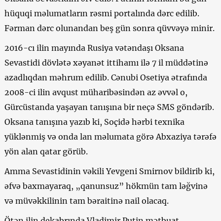
hüquqi məlumatların rəsmi portalında dərc edilib.
Fərman dərc olunandan beş gün sonra qüvvəyə minir.
2016-cı ilin mayında Rusiya vətəndaşı Oksana
Sevastidi dövlətə xəyanət ittihamı ilə 7 il müddətinə
azadlıqdan məhrum edilib. Cənubi Osetiya ətrafında
2008-ci ilin avqust müharibəsindən az əvvəl o,
Gürcüstanda yaşayan tanışına bir neçə SMS göndərib.
Oksana tanışına yazıb ki, Soçidə hərbi texnika
yüklənmiş və onda lan məlumata görə Abxaziya tərəfə
yön alan qatar görüb.
Amma Sevastidinin vəkili Yevgeni Smirnov bildirib ki,
əfvə baxmayaraq, „qanunsuz” hökmün tam ləğvinə
və müvəkkilinin tam bəraitinə nail olacaq.
Ötən ilin dekabrında Vladimir Putin mətbuat