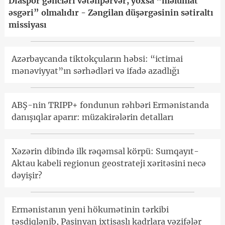
Diaspor gəncləri vətənpərvər, yoxsa “məlumat
əsgəri” olmalıdır - Zəngilan düşərgəsinin sətiraltı
missiyası
Azərbaycanda tiktokçuların həbsi: “ictimai
mənəviyyat”ın sərhədləri və ifadə azadlığı
ABŞ-nin TRIPP+ fondunun rəhbəri Ermənistanda
danışıqlar aparır: müzakirələrin detalları
Xəzərin dibində ilk rəqəmsal körpü: Sumqayıt-
Aktau kabeli regionun geostrateji xəritəsini necə
dəyişir?
Ermənistanın yeni hökumətinin tərkibi
təsdiqlənib, Paşinyan ixtisaslı kadrlara vəzifələr