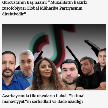
Gürcüstanın Baş naziri: "Müxalifətin hazırkı
rusofobiyası Qlobal Müharibə Partiyasının
direktividir"
Azərbaycanda tiktokçuların həbsi: “ictimai
mənəviyyat”ın sərhədləri və ifadə azadlığı