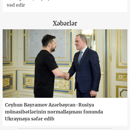
vəd edir
Xəbərlər
Ceyhun Bayramov Azərbaycan-Rusiya
münasibətlərinin normallaşması fonunda
Ukraynaya səfər edib