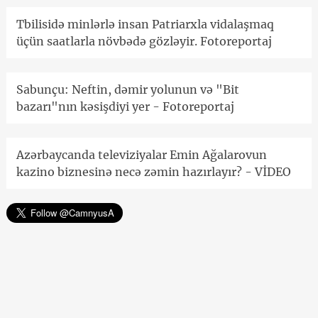
Tbilisidə minlərlə insan Patriarxla vidalaşmaq
üçün saatlarla növbədə gözləyir. Fotoreportaj
Sabunçu: Neftin, dəmir yolunun və "Bit
bazarı"nın kəsişdiyi yer - Fotoreportaj
Azərbaycanda televiziyalar Emin Ağalarovun
kazino biznesinə necə zəmin hazırlayır? - VİDEO