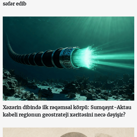
səfər edib
Xəzərin dibində ilk rəqəmsal körpü: Sumqayıt-Aktau
kabeli regionun geostrateji xəritəsini necə dəyişir?