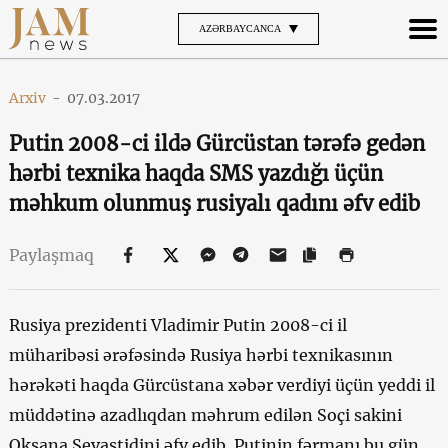
AZƏRBAYCANCA
Arxiv
-
07.03.2017
Putin 2008-ci ildə Gürcüstan tərəfə gedən
hərbi texnika haqda SMS yazdığı üçün
məhkum olunmuş rusiyalı qadını əfv edib
Paylaşmaq
Rusiya prezidenti Vladimir Putin 2008-ci il
müharibəsi ərəfəsində Rusiya hərbi texnikasının
hərəkəti haqda Gürcüstana xəbər verdiyi üçün yeddi il
müddətinə azadlıqdan məhrum edilən Soçi sakini
Oksana Sevastidini əfv edib. Putinin fərmanı bu gün