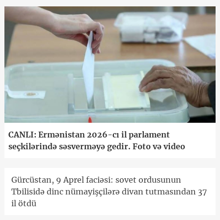
CANLI: Ermənistan 2026-cı il parlament
seçkilərində səsverməyə gedir. Foto və video
Gürcüstan, 9 Aprel faciəsi: sovet ordusunun
Tbilisidə dinc nümayişçilərə divan tutmasından 37
il ötdü