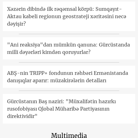
Xəzərin dibində ilk rəqəmsal körpü: Sumqayıt-
Aktau kabeli regionun geostrateji xəritəsini necə
dəyişir?
"Ani reaksiya"dan mümkün qanuna: Gürcüstanda
milli dəyərləri kimdən qoruyurlar?
ABŞ-nin TRIPP+ fondunun rəhbəri Ermənistanda
danışıqlar aparır: müzakirələrin detalları
Gürcüstanın Baş naziri: "Müxalifətin hazırkı
rusofobiyası Qlobal Müharibə Partiyasının
direktividir"
Multimedia