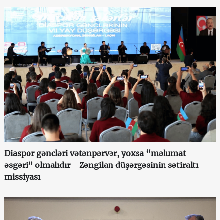
Diaspor gəncləri vətənpərvər, yoxsa “məlumat
əsgəri” olmalıdır - Zəngilan düşərgəsinin sətiraltı
missiyası