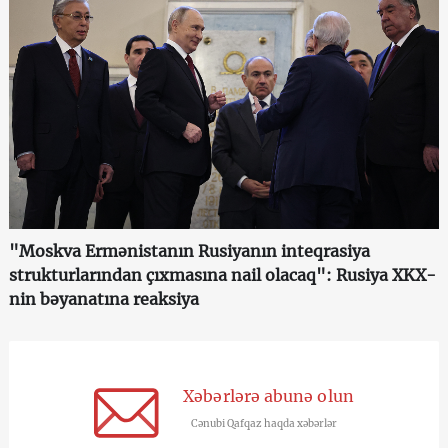
"Moskva Ermənistanın Rusiyanın inteqrasiya
strukturlarından çıxmasına nail olacaq": Rusiya XKX-
nin bəyanatına reaksiya
Xəbərlərə abunə olun
Cənubi Qafqaz haqda xəbərlər