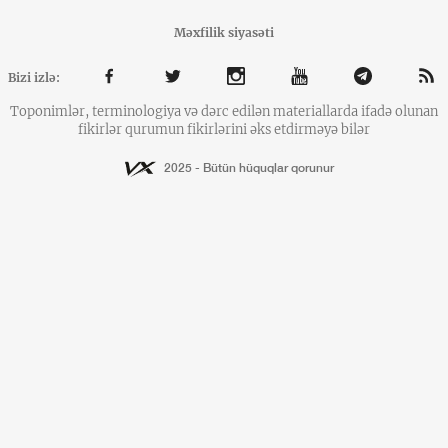
Məxfilik siyasəti
Bizi izlə:
Toponimlər, terminologiya və dərc edilən materiallarda ifadə olunan
fikirlər qurumun fikirlərini əks etdirməyə bilər
2025 - Bütün hüquqlar qorunur