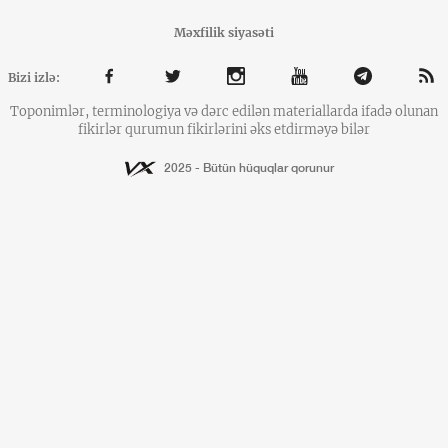
Məxfilik siyasəti
Bizi izlə:
Toponimlər, terminologiya və dərc edilən materiallarda ifadə olunan
fikirlər qurumun fikirlərini əks etdirməyə bilər
2025 - Bütün hüquqlar qorunur