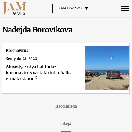
AZƏRBAYCANCA
Nadejda Borovikova
Koronavirus
Sentyabr 21, 2020
Abxaziya: niyə həkimlər
koronavirus xəstələrini müalicə
etmək istəmir?
Haqqımızda
Əlaqə