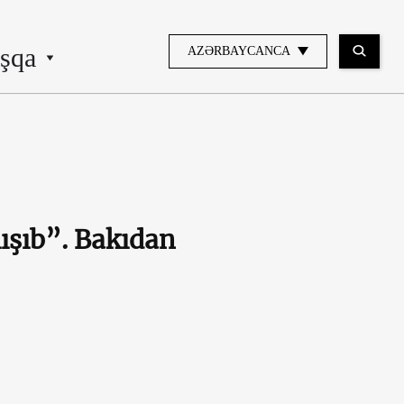
şqa
AZƏRBAYCANCA
ışıb”. Bakıdan