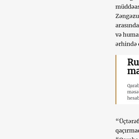
müddəası
Zəngəzur
arasında
və human
ərhində 
Ru
ma
Qarab
məsəl
hesab
“Üçtərəf
qaçırmaq