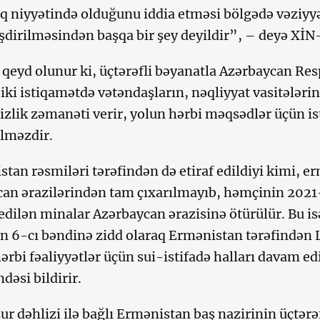
 niyyətində olduğunu iddia etməsi bölgədə vəziyy
şdirilməsindən başqa bir şey deyildir”, – deyə XİN
qeyd olunur ki, üçtərəfli bəyanatla Azərbaycan Resp
 iki istiqamətdə vətəndaşların, nəqliyyat vasitələri
izlik zəmanəti verir, yolun hərbi məqsədlər üçün is
lməzdir.
tan rəsmiləri tərəfindən də etiraf edildiyi kimi, er
an ərazilərindən tam çıxarılmayıb, həmçinin 2021
 edilən minalar Azərbaycan ərazisinə ötürülür. Bu is
n 6-cı bəndinə zidd olaraq Ermənistan tərəfindən 
ərbi fəaliyyətlər üçün sui-istifadə halları davam ed
əsi bildirir.
r dəhlizi ilə bağlı Ermənistan baş nazirinin üçtər