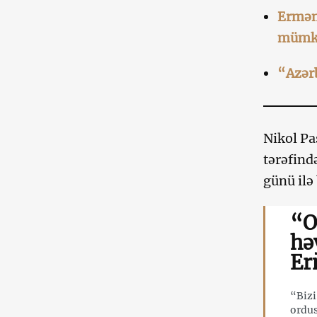
Erməni
mümk
“Azərb
Nikol P
tərəfind
günü ilə
“O
hə
Er
“Bizi
ordus