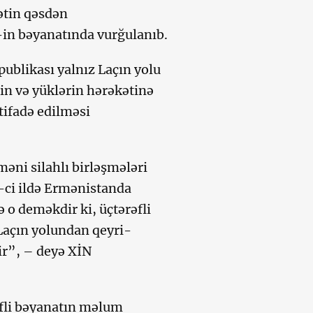
ətin qəsdən
-in bəyanatında vurğulanıb.
ublikası yalnız Laçın yolu
nin və yüklərin hərəkətinə
tifadə edilməsi
məni silahlı birləşmələri
-ci ildə Ermənistanda
ə o deməkdir ki, üçtərəfli
Laçın yolundan qeyri-
ir”, – deyə XİN
əfli bəyanatın məlum