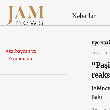
Xəbərlər
Русски
Azərbaycan və
Arxiv
-
11
Ermənistan
“Paşi
reaks
JAMne
Bakı
Paylaşm