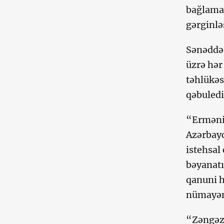
bağlamaq
gərginlə
Sənəddə 
üzrə hər
təhlükəs
qəbuledi
“Ermənis
Azərbayc
istehsal
bəyanatı
qanuni h
nümayənd
“Zəngəzu