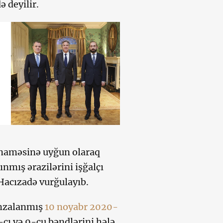
ə deyilir.
naməsinə uyğun olaraq
mış ərazilərini işğalçı
Hacızadə vurğulayıb.
imzalanmış
10 noyabr 2020-
cı və 9-cu bəndlərini hələ