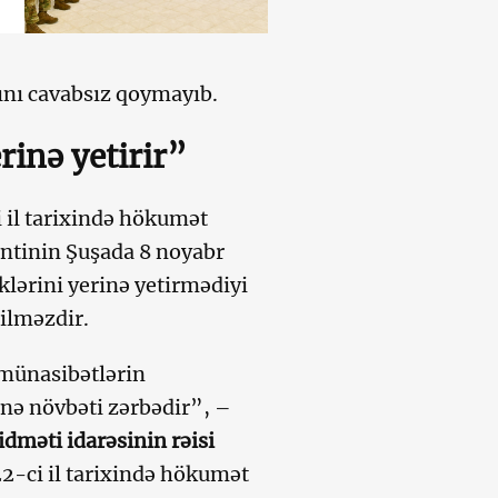
ını cavabsız qoymayıb.
rinə yetirir”
 il tarixində hökumət
entinin Şuşada 8 noyabr
klərini yerinə yetirmədiyi
ilməzdir.
 münasibətlərin
nə növbəti zərbədir”, –
idməti idarəsinin rəisi
2-ci il tarixində hökumət