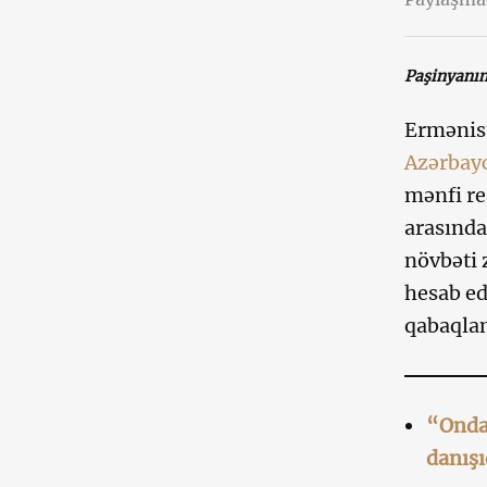
Paşinyanın
Ermənist
Azərbay
mənfi re
arasında
növbəti 
hesab ed
qabaqlam
“Ondan
danışı