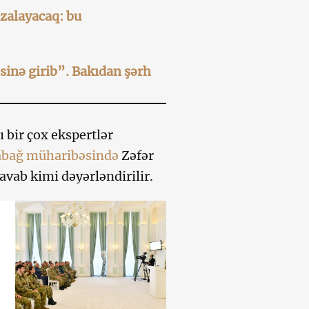
zalayacaq: bu
sinə girib”. Bakıdan şərh
 bir çox ekspertlər
rabağ müharibəsində
Zəfər
avab kimi dəyərləndirilir.