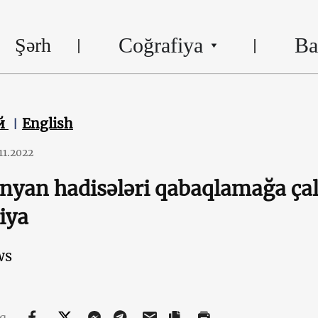
Coğrafiya
Ba
Şərh
й
English
.11.2022
nyan hadisələri qabaqlamağa çal
iya
ws
aq