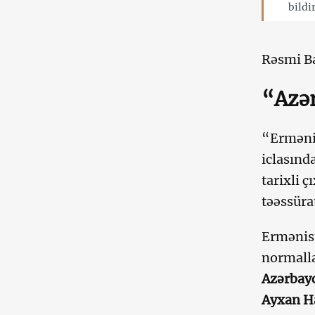
bildi
Rəsmi Ba
“Azər
“Ermənis
iclasınd
tarixli 
təəssüra
Ermənist
normalla
Azərbayc
Ayxan H