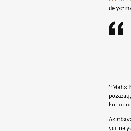
də yerin
“Məhz Er
pozaraq,
kommunik
Azərbayc
yerinə y