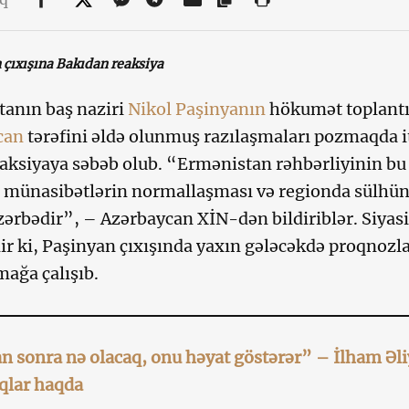
 çıxışına Bakıdan reaksiya
anın baş naziri
Nikol Paşinyanın
hökumət toplantı
can
tərəfini əldə olunmuş razılaşmaları pozmaqda 
aksiyaya səbəb olub. “Ermənistan rəhbərliyinin bu
 münasibətlərin normallaşması və regionda sülhün
zərbədir”, – Azərbaycan XİN-dən bildiriblər. Siyas
ir ki, Paşinyan çıxışında yaxın gələcəkdə proqnozlaş
ağa çalışıb.
 sonra nə olacaq, onu həyat göstərər” – İlham Əl
qlar haqda