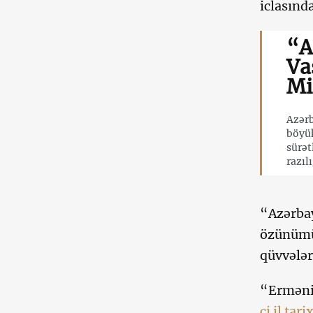
iclasında
“A
Va
Mi
Azərb
böyük
sürət
razıl
“Azərba
özünümüd
qüvvələr
“Ermənis
ci il tar