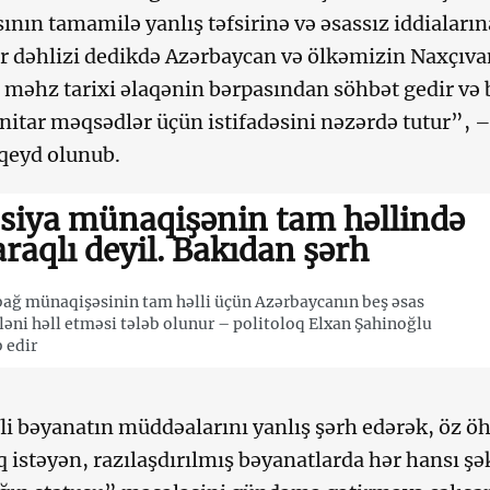
nın tamamilə yanlış təfsirinə və əsassız iddialarına
 dəhlizi dedikdə Azərbaycan və ölkəmizin Naxçıva
 məhz tarixi əlaqənin bərpasından söhbət gedir və 
itar məqsədlər üçün istifadəsini nəzərdə tutur”, 
qeyd olunub.
siya münaqişənin tam həllində
raqlı deyil. Bakıdan şərh
ağ münaqişəsinin tam həlli üçün Azərbaycanın beş əsas
əni həll etməsi tələb olunur – politoloq Elxan Şahinoğlu
 edir
li bəyanatın müddəalarını yanlış şərh edərək, öz ö
 istəyən, razılaşdırılmış bəyanatlarda hər hansı ş