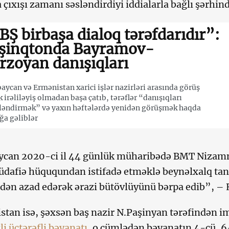
 çıxışı zamanı səsləndirdiyi iddialarla bağlı şərhind
BŞ birbaşa dialoq tərəfdarıdır”:
şinqtonda Bayramov-
rzoyan danışıqları
aycan və Ermənistan xarici işlər nazirləri arasında görüş
 irəliləyiş olmadan başa çatıb, tərəflər “danışıqları
ləndirmək” və yaxın həftələrdə yenidən görüşmək haqda
ığa gəliblər
ycan 2020-ci il 44 günlük müharibədə BMT Nizam
afiə hüququndan istifadə etməklə beynəlxalq tanın
dən azad edərək ərazi bütövlüyünü bərpa edib”, – 
tan isə, şəxsən baş nazir N.Paşinyan tərəfindən 
ixli üçtərəfli bəyanatı
, o cümlədən bəyanatın 4-cü, 6-