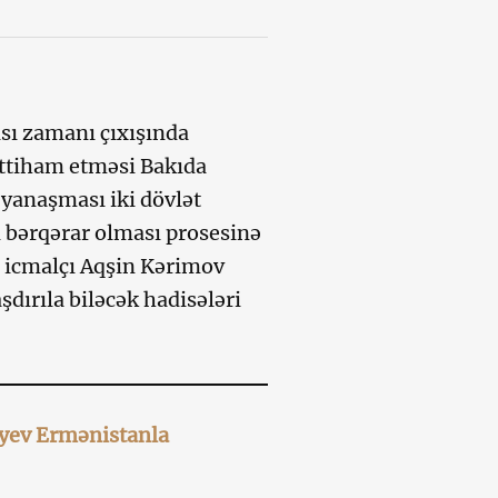
sı zamanı çıxışında
ittiham etməsi Bakıda
 yanaşması iki dövlət
 bərqərar olması prosesinə
i icmalçı Aqşin Kərimov
dırıla biləcək hadisələri
iyev Ermənistanla