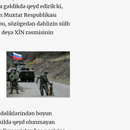
 gəldikdə qeyd edirik ki,
n Muxtar Respublikası
bu, sözügedən dəhlizin sülh
– deyə XİN rəsmisinin
hdəliklərindən boyun
əkildə qeyd olunmayan