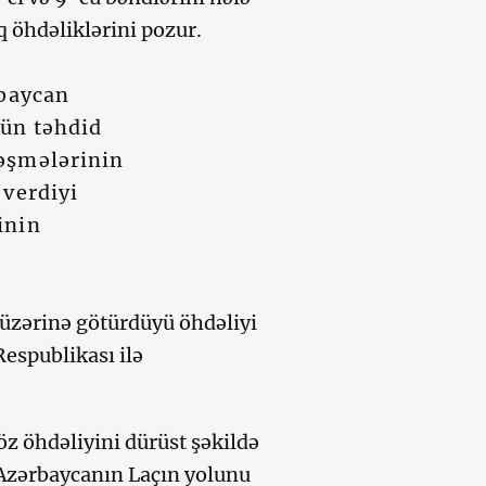
q öhdəliklərini pozur.
rbaycan
çün təhdid
ləşmələrinin
 verdiyi
inin
 üzərinə götürdüyü öhdəliyi
espublikası ilə
z öhdəliyini dürüst şəkildə
n Azərbaycanın Laçın yolunu