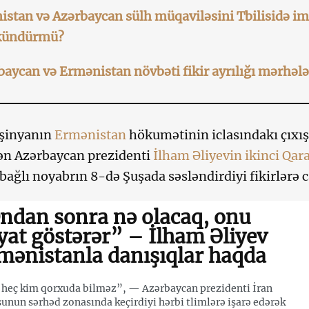
stan və Azərbaycan sülh müqaviləsini Tbilisidə im
ündürmü?
aycan və Ermənistan növbəti fikir ayrılığı mərhələ
aşinyanın
Ermənistan
hökumətinin iclasındakı çıxışı
ən Azərbaycan prezidenti
İlham Əliyevin
ikinci Qa
 bağlı noyabrın 8-də Şuşada səsləndirdiyi fikirlərə c
ndan sonra nə olacaq, onu
yat göstərər” – İlham Əliyev
mənistanla danışıqlar haqda
 heç kim qorxuda bilməz”, — Azərbaycan prezidenti İran
unun sərhəd zonasında keçirdiyi hərbi tlimlərə işarə edərək