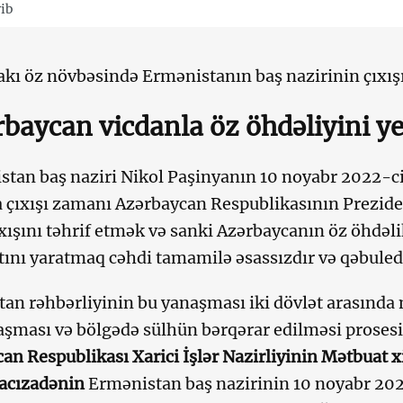
rib
kı öz növbəsində Ermənistanın baş nazirinin çıxış
baycan vicdanla öz öhdəliyini ye
tan baş naziri Nikol Paşinyanın 10 noyabr 2022-ci
a çıxışı zamanı Azərbaycan Respublikasının Prezid
çıxışını təhrif etmək və sanki Azərbaycanın öz öhdəli
tını yaratmaq cəhdi tamamilə əsassızdır və qəbuled
an rəhbərliyinin bu yanaşması iki dövlət arasında
şması və bölgədə sülhün bərqərar edilməsi prosesi
an Respublikası Xarici İşlər Nazirliyinin Mətbuat x
acızadənin
Ermənistan baş nazirinin 10 noyabr 202