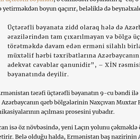
ə yetirməkdən boyun qaçırır, beləliklə də beynəlxal
Üçtərəfli bəyanata zidd olaraq hələ də Azə
ərazilərindən tam çıxarılmayan və bölgə ü
törətməkdə davam edən erməni silahlı bir
müxtəlif hərbi təxribatlarına Azərbaycanın
adekvat cavablar qanunidir”, – XİN rəsmis
bəyanatında deyilir.
mənistan tərəfi üçtərəfli bəyanatın 9-cu bəndi ilə
 Azərbaycanın qərb bölgələrinin Naxçıvan Muxtar R
asiyalarının açılması prosesini yubadır.
an isə öz növbəsində, yeni Laçın yolunu çəkməklə ö
etirir. Belə olduğu halda, Ermənistan baş nazirini