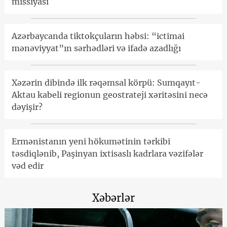
missiyası
Azərbaycanda tiktokçuların həbsi: “ictimai
mənəviyyat”ın sərhədləri və ifadə azadlığı
Xəzərin dibində ilk rəqəmsal körpü: Sumqayıt-
Aktau kabeli regionun geostrateji xəritəsini necə
dəyişir?
Ermənistanın yeni hökumətinin tərkibi
təsdiqlənib, Paşinyan ixtisaslı kadrlara vəzifələr
vəd edir
Xəbərlər