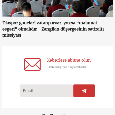
Diaspor gəncləri vətənpərvər, yoxsa “məlumat
əsgəri” olmalıdır - Zəngilan düşərgəsinin sətiraltı
missiyası
Xəbərlərə abunə olun
Cənubi Qafqaz haqda xəbərlər