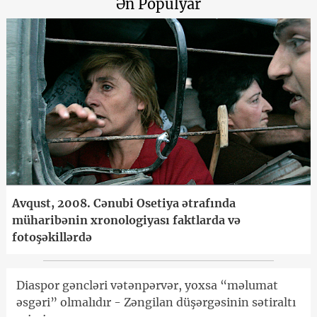
Ən Populyar
Avqust, 2008. Cənubi Osetiya ətrafında
müharibənin xronologiyası faktlarda və
fotoşəkillərdə
Diaspor gəncləri vətənpərvər, yoxsa “məlumat
əsgəri” olmalıdır - Zəngilan düşərgəsinin sətiraltı