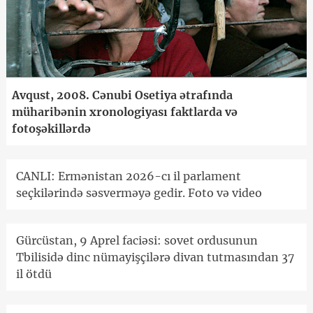
Avqust, 2008. Cənubi Osetiya ətrafında
müharibənin xronologiyası faktlarda və
fotoşəkillərdə
CANLI: Ermənistan 2026-cı il parlament
seçkilərində səsverməyə gedir. Foto və video
Gürcüstan, 9 Aprel faciəsi: sovet ordusunun
Tbilisidə dinc nümayişçilərə divan tutmasından 37
il ötdü