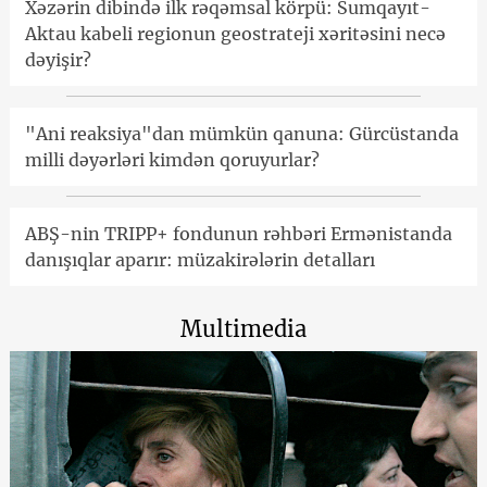
Xəzərin dibində ilk rəqəmsal körpü: Sumqayıt-
Aktau kabeli regionun geostrateji xəritəsini necə
dəyişir?
"Ani reaksiya"dan mümkün qanuna: Gürcüstanda
milli dəyərləri kimdən qoruyurlar?
ABŞ-nin TRIPP+ fondunun rəhbəri Ermənistanda
danışıqlar aparır: müzakirələrin detalları
Multimedia