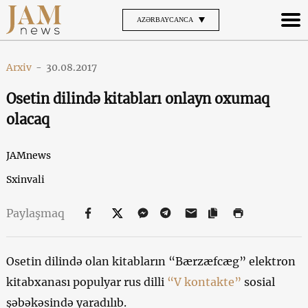
AZƏRBAYCANCA
Arxiv
-
30.08.2017
Osetin dilində kitabları onlayn oxumaq
olacaq
JAMnews
Sxinvali
Paylaşmaq
Osetin dilində olan kitabların “Bærzæfcæg” elektron
kitabxanası populyar rus dilli
“V kontakte”
sosial
şəbəkəsində yaradılıb.