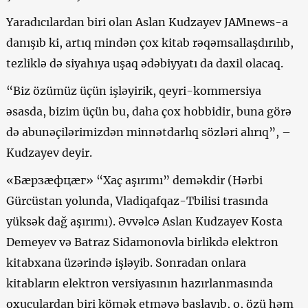
Yaradıcılardan biri olan Aslan Kudzayev JAMnews-a
danışıb ki, artıq mindən çox kitab rəqəmsallaşdırılıb,
tezliklə də siyahıya uşaq ədəbiyyatı da daxil olacaq.
“Biz özümüz üçün işləyirik, qeyri-kommersiya
əsasda, bizim üçün bu, daha çox hobbidir, buna görə
də abunəçilərimizdən minnətdarlıq sözləri alırıq”, –
Kudzayev deyir.
«Бæрзæфцæг» “Xaç aşırımı” deməkdir (Hərbi
Gürcüstan yolunda, Vladiqafqaz-Tbilisi trasında
yüksək dağ aşırımı). Əvvəlcə Aslan Kudzayev Kosta
Demeyev və Batraz Sidamonovla birlikdə elektron
kitabxana üzərində işləyib. Sonradan onlara
kitabların elektron versiyasının hazırlanmasında
oxuculardan biri kömək etməyə başlayıb, o, özü həm