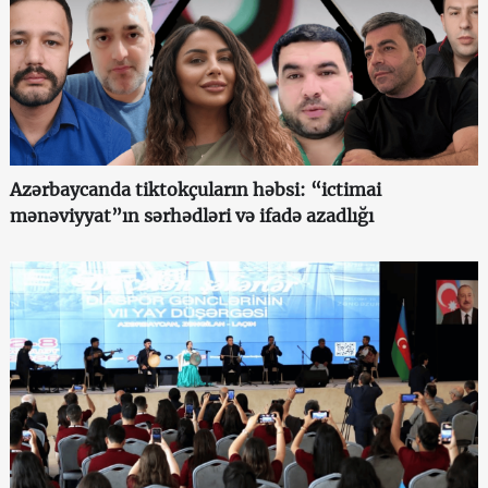
Azərbaycanda tiktokçuların həbsi: “ictimai
mənəviyyat”ın sərhədləri və ifadə azadlığı