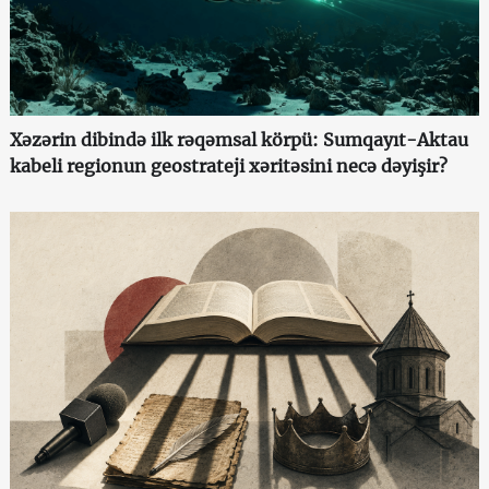
Xəzərin dibində ilk rəqəmsal körpü: Sumqayıt-Aktau
kabeli regionun geostrateji xəritəsini necə dəyişir?