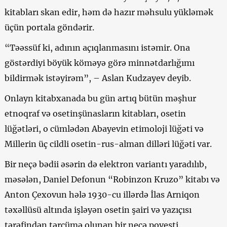
kitabları skan edir, həm də hazır məhsulu yükləmək
üçün portala göndərir.
“Təəssüf ki, adının açıqlanmasını istəmir. Ona
göstərdiyi böyük köməyə görə minnətdarlığımı
bildirmək istəyirəm”, – Aslan Kudzayev deyib.
Onlayn kitabxanada bu gün artıq bütün məşhur
etnoqraf və osetinşünasların kitabları, osetin
lüğətləri, o cümlədən Abayevin etimoloji lüğəti və
Millerin üç cildli osetin-rus-alman dilləri lüğəti var.
Bir neçə bədii əsərin də elektron variantı yaradılıb,
məsələn, Daniel Defonun “Robinzon Kruzo” kitabı və
Anton Çexovun hələ 1930-cu illərdə İlas Arniqon
təxəllüsü altında işləyən osetin şairi və yazıçısı
tərəfindən tərcümə olunan bir neçə povesti.