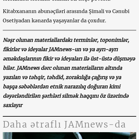
Kitabxananın abunəçiləri arasında Şimali və Cənubi
Osetiyadan kənarda yaşayanlar da çoxdur.
Nəşr olunan materiallardakı terminlər, toponimlər,
fikirlər və ideyalar JAMnews-un və ya ayrı-ayrı
əməkdaşlarının fikir və ideyaları ilə üst-üstə düşməyə
bilər. JAMnews dərc olunan materialların altında
yazılan və təhqir, təhdid, zorakılığa çağırış və ya
başqa səbəblərdən etnik narazılıq doğuran kimi
dəyərləndirilən şərhləri silmək haqqını öz üzərində
saxlayır
Daha ətraflı JAMnews-da