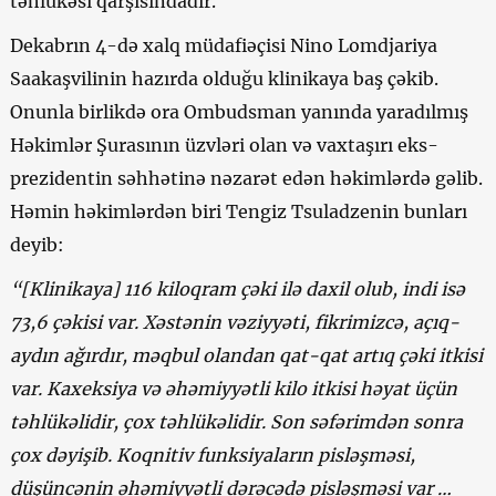
təhlükəsi qarşısındadır.
Dekabrın 4-də xalq müdafiəçisi Nino Lomdjariya
Saakaşvilinin hazırda olduğu klinikaya baş çəkib.
Onunla birlikdə ora Ombudsman yanında yaradılmış
Həkimlər Şurasının üzvləri olan və vaxtaşırı eks-
prezidentin səhhətinə nəzarət edən həkimlərdə gəlib.
Həmin həkimlərdən biri Tengiz Tsuladzenin bunları
deyib:
“[Klinikaya] 116 kiloqram çəki ilə daxil olub, indi isə
73,6 çəkisi var. Xəstənin vəziyyəti, fikrimizcə, açıq-
aydın ağırdır, məqbul olandan qat-qat artıq çəki itkisi
var. Kaxeksiya və əhəmiyyətli kilo itkisi həyat üçün
təhlükəlidir, çox təhlükəlidir. Son səfərimdən sonra
çox dəyişib. Koqnitiv funksiyaların pisləşməsi,
düşüncənin əhəmiyyətli dərəcədə pisləşməsi var …