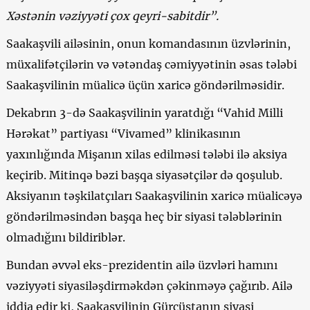
Xəstənin vəziyyəti çox qeyri-sabitdir”.
Saakaşvili ailəsinin, onun komandasının üzvlərinin,
müxalifətçilərin və vətəndaş cəmiyyətinin əsas tələbi
Saakaşvilinin müalicə üçün xaricə göndərilməsidir.
Dekabrın 3-də Saakaşvilinin yaratdığı “Vahid Milli
Hərəkat” partiyası “Vivamed” klinikasının
yaxınlığında Mişanın xilas edilməsi tələbi ilə aksiya
keçirib. Mitinqə bəzi başqa siyasətçilər də qoşulub.
Aksiyanın təşkilatçıları Saakaşvilinin xaricə müalicəyə
göndərilməsindən başqa heç bir siyasi tələblərinin
olmadığını bildiriblər.
Bundan əvvəl eks-prezidentin ailə üzvləri hamını
vəziyyəti siyasiləşdirməkdən çəkinməyə çağırıb. Ailə
iddia edir ki, Saakaşvilinin Gürcüstanın siyasi