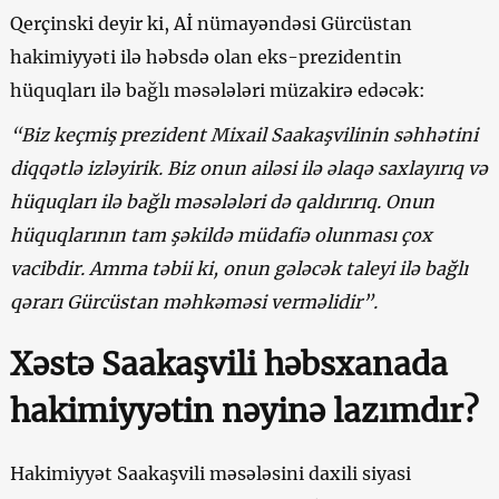
Qerçinski deyir ki, Aİ nümayəndəsi Gürcüstan
hakimiyyəti ilə həbsdə olan eks-prezidentin
hüquqları ilə bağlı məsələləri müzakirə edəcək:
“Biz keçmiş prezident Mixail Saakaşvilinin səhhətini
diqqətlə izləyirik. Biz onun ailəsi ilə əlaqə saxlayırıq və
hüquqları ilə bağlı məsələləri də qaldırırıq. Onun
hüquqlarının tam şəkildə müdafiə olunması çox
vacibdir. Amma təbii ki, onun gələcək taleyi ilə bağlı
qərarı Gürcüstan məhkəməsi verməlidir”.
Xəstə Saakaşvili həbsxanada
hakimiyyətin nəyinə lazımdır?
Hakimiyyət Saakaşvili məsələsini daxili siyasi