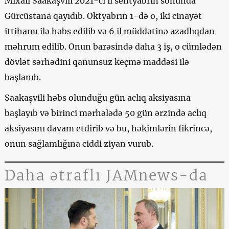
Mixail Saakaşvili 2021-ci il sentyabrın sonunda
Gürcüstana qayıdıb. Oktyabrın 1-də o, iki cinayət
ittihamı ilə həbs edilib və 6 il müddətinə azadlıqdan
məhrum edilib. Onun barəsində daha 3 iş, o cümlədən
dövlət sərhədini qanunsuz keçmə maddəsi ilə
başlanıb.
Saakaşvili həbs olunduğu gün aclıq aksiyasına
başlayıb və birinci mərhələdə 50 gün ərzində aclıq
aksiyasını davam etdirib və bu, həkimlərin fikrincə,
onun sağlamlığına ciddi ziyan vurub.
Daha ətraflı JAMnews-da