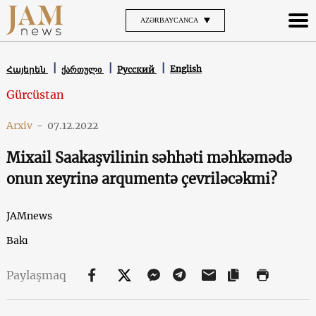
AZƏRBAYCANCA
English
Հայերեն
ქართული
Русский
Gürcüstan
Arxiv
-
07.12.2022
Mixail Saakaşvilinin səhhəti məhkəmədə
onun xeyrinə arqumentə çevriləcəkmi?
JAMnews
Bakı
Paylaşmaq