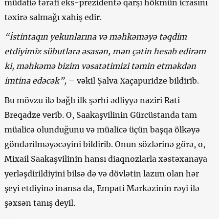
müdafiə tərəfi eks-prezidentə qarşı hökmün icrasını
təxirə salmağı xahiş edir.
“İstintaqın yekunlarına və məhkəməyə təqdim
etdiyimiz sübutlara əsasən, mən çətin hesab edirəm
ki, məhkəmə bizim vəsatətimizi təmin etməkdən
imtina edəcək”,
– vəkil Şalva Xaçapuridze bildirib.
Bu mövzu ilə bağlı ilk şərhi ədliyyə naziri Rati
Breqadze verib. O, Saakaşvilinin Gürcüstanda tam
müalicə olunduğunu və müalicə üçün başqa ölkəyə
göndərilməyəcəyini bildirib. Onun sözlərinə görə, o,
Mixail Saakaşvilinin hansı diaqnozlarla xəstəxanaya
yerləşdirildiyini bilsə də və dövlətin lazım olan hər
şeyi etdiyinə inansa da, Empati Mərkəzinin rəyi ilə
şəxsən tanış deyil.