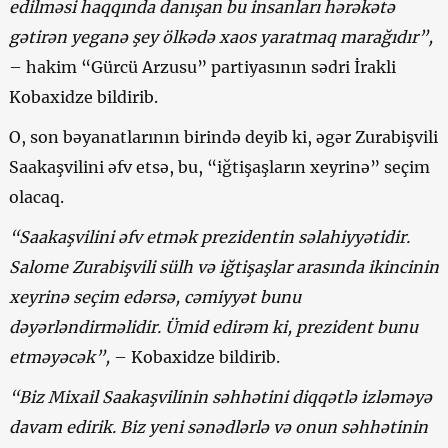
edilməsi haqqında danışan bu insanları hərəkətə
gətirən yeganə şey ölkədə xaos yaratmaq marağıdır”,
– hakim “Gürcü Arzusu” partiyasının sədri İrakli
Kobaxidze bildirib.
O, son bəyanatlarının birində deyib ki, əgər Zurabişvili
Saakaşvilini əfv etsə, bu, “iğtişaşların xeyrinə” seçim
olacaq.
“Saakaşvilini əfv etmək prezidentin səlahiyyətidir.
Salome Zurabişvili sülh və iğtişaşlar arasında ikincinin
xeyrinə seçim edərsə, cəmiyyət bunu
dəyərləndirməlidir. Ümid edirəm ki, prezident bunu
etməyəcək”,
– Kobaxidze bildirib.
“Biz Mixail Saakaşvilinin səhhətini diqqətlə izləməyə
davam edirik. Biz yeni sənədlərlə və onun səhhətinin