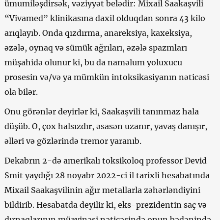
ümumiləşdirsək, vəziyyət belədir: Mixail Saakaşvili
“Vivamed” klinikasına daxil olduqdan sonra 43 kilo
arıqlayıb. Onda qızdırma, anareksiya, kaxeksiya,
əzələ, oynaq və sümük ağrıları, əzələ spazmları
müşahidə olunur ki, bu da naməlum yoluxucu
prosesin və/və ya mümkün intoksikasiyanın nəticəsi
ola bilər.
Onu görənlər deyirlər ki, Saakaşvili tanınmaz hala
düşüb. O, çox halsızdır, əsasən uzanır, yavaş danışır,
əlləri və gözlərində tremor yaranıb.
Dekabrın 2-də amerikalı toksikoloq professor Devid
Smit yaydığı 28 noyabr 2022-ci il tarixli hesabatında
Mixail Saakaşvilinin ağır metallarla zəhərləndiyini
bildirib. Hesabatda deyilir ki, eks-prezidentin saç və
dırnaqlarının müayinəsi nəticəsində onun bədənində