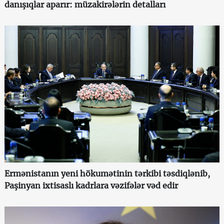
danışıqlar aparır: müzakirələrin detalları
Ermənistanın yeni hökumətinin tərkibi təsdiqlənib,
Paşinyan ixtisaslı kadrlara vəzifələr vəd edir