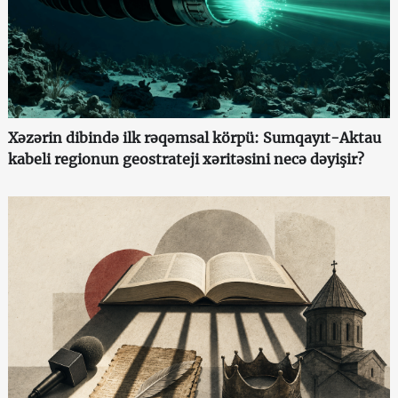
Xəzərin dibində ilk rəqəmsal körpü: Sumqayıt-Aktau
kabeli regionun geostrateji xəritəsini necə dəyişir?