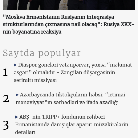
"Moskva Ermənistanın Rusiyanın inteqrasiya
strukturlarından çıxmasına nail olacaq": Rusiya XKX-
nin bəyanatına reaksiya
Saytda populyar
Diaspor gəncləri vətənpərvər, yoxsa “məlumat
1
əsgəri” olmalıdır - Zəngilan düşərgəsinin
sətiraltı missiyası
2
Azərbaycanda tiktokçuların həbsi: “ictimai
mənəviyyat”ın sərhədləri və ifadə azadlığı
ABŞ-nin TRIPP+ fondunun rəhbəri
3
Ermənistanda danışıqlar aparır: müzakirələrin
detalları