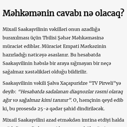
Məhkəmənin cavabı nə olacaq?
Mixail Saakaşvilinin vəkilləri onun azadlığa
buraxılması üçün Tbilisi Şəhər Məhkəməsinə
müraciət ediblər. Müraciət Empati Mərkəzinin
hazırladığı nəticəyə əsaslanır. Bu hesabatda
Saakaşvilinin həbslə bir araya sığmayan bir neçə
sağalmaz xəstəlikləri olduğu bildirilir.
Saakaşvilinin vəkili Şalva Xaçapuridze “TV Pirveli”yə
deyib:
“Hesabatda sadalanan diaqnozlar rəsmi olaraq
ağır və sağalmaz kimi tanınır”
. O, həmçinin qeyd edib
ki, bu prosesdə 25-ə qədər şahid dindiriləcək.
Mixail Saakaşvilini azad etməkdən imtina etdiyi halda