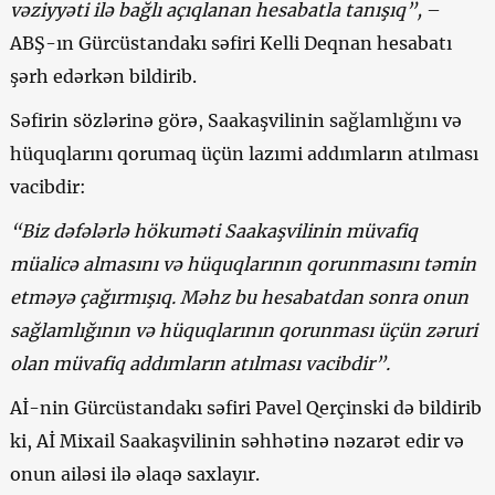
vəziyyəti ilə bağlı açıqlanan hesabatla tanışıq”,
–
ABŞ-ın Gürcüstandakı səfiri Kelli Deqnan hesabatı
şərh edərkən bildirib.
Səfirin sözlərinə görə, Saakaşvilinin sağlamlığını və
hüquqlarını qorumaq üçün lazımi addımların atılması
vacibdir:
“Biz dəfələrlə hökuməti Saakaşvilinin müvafiq
müalicə almasını və hüquqlarının qorunmasını təmin
etməyə çağırmışıq. Məhz bu hesabatdan sonra onun
sağlamlığının və hüquqlarının qorunması üçün zəruri
olan müvafiq addımların atılması vacibdir”.
Aİ-nin Gürcüstandakı səfiri Pavel Qerçinski də bildirib
ki, Aİ Mixail Saakaşvilinin səhhətinə nəzarət edir və
onun ailəsi ilə əlaqə saxlayır.