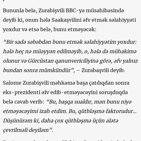
Bununla belə, Zurabişvili BBC-yə müsahibəsində
deyib ki, onun hələ Saakaşvilini əfv etmək səlahiyyəti
yoxdur və etsə belə, bunu etməyəcək:
“Bir sadə səbəbdən bunu etmək səlahiyyətim yoxdur:
hələ heç nə müəyyən edilməyib, o, hələ də mühakimə
olunur və Gürcüstan qanunvericiliyinə görə, əfv yalnız
bundan sonra mümkündür”,
– Zurabaşvili deyib.
Salome Zurabişvili məhkəmə başa çatdıqdan sonra
eks-prezidenti əfv edib-etməyəcəyini soruşduqda
belə cavab verib:
“Bu, başqa sualdır, mən bunu niyə
etməyəcəyimi izah etdim. Bu, qütbləşmə faktorudur…
Düşünürəm ki, daha çox qütbləşmə üçün alətə
çevrilməli deyiləm”.