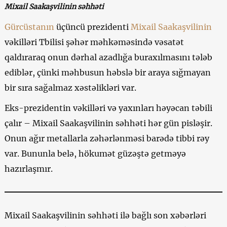
Mixail Saakaşvilinin səhhəti
Gürcüstanın
üçüncü prezidenti
Mixail Saakaşvilinin
vəkilləri Tbilisi şəhər məhkəməsində vəsatət
qaldıraraq onun dərhal azadlığa buraxılmasını tələb
ediblər, çünki məhbusun həbslə bir araya sığmayan
bir sıra sağalmaz xəstəlikləri var.
Eks-prezidentin vəkilləri və yaxınları həyəcan təbili
çalır – Mixail Saakaşvilinin səhhəti hər gün pisləşir.
Onun ağır metallarla zəhərlənməsi barədə tibbi rəy
var. Bununla belə, hökumət güzəştə getməyə
hazırlaşmır.
Mixail Saakaşvilinin səhhəti ilə bağlı son xəbərləri