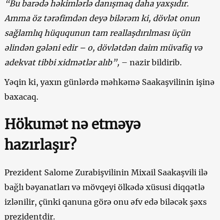
“Bu barədə həkimlərlə danışmaq daha yaxşıdır.
Amma öz tərəfimdən deyə bilərəm ki, dövlət onun
sağlamlıq hüququnun tam reallaşdırılması üçün
əlindən gələni edir – o, dövlətdən daim müvafiq və
adekvat tibbi xidmətlər alıb”,
– nazir bildirib.
Yəqin ki, yaxın günlərdə məhkəmə Saakaşvilinin işinə
baxacaq.
Hökumət nə etməyə
hazırlaşır?
Prezident Salome Zurabişvilinin Mixail Saakaşvili ilə
bağlı bəyanatları və mövqeyi ölkədə xüsusi diqqətlə
izlənilir, çünki qanuna görə onu əfv edə biləcək şəxs
prezidentdir.