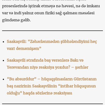
proseslərində iştirak etməyə nə həvəsi, nə də imkanı
var və indi yalnız onun fiziki sağ qalması məsələsi
gündəmə gəlib.
Saakaşvili: “Zəhərlənmədən şübhələndiyimi heç
vaxt deməmişəm”
Saakaşvili ətrafında baş verənlərə Bakı və
Yerevandan niyə reaksiya yoxdur? – şərhlər
“Bu absurddur” – hüquqşünasların Gürcüstanın
baş nazirinin Saakaşvilinin “intihar hüququnun
olduğu” haqda sözlərinə reaksiyası