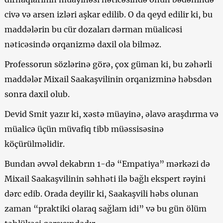
civə və arsen izləri aşkar edilib. O da qeyd edilir ki, bu
maddələrin bu cür dozaları dərman müalicəsi
nəticəsində orqanizmə daxil ola bilməz.
Professorun sözlərinə görə, çox güman ki, bu zəhərli
maddələr Mixail Saakaşvilinin orqanizminə həbsdən
sonra daxil olub.
Devid Smit yazır ki, xəstə müayinə, əlavə araşdırma və
müalicə üçün müvafiq tibb müəssisəsinə
köçürülməlidir.
Bundan əvvəl dekabrın 1-də “Empatiya” mərkəzi də
Mixail Saakaşvilinin səhhəti ilə bağlı ekspert rəyini
dərc edib. Orada deyilir ki, Saakaşvili həbs olunan
zaman “praktiki olaraq sağlam idi” və bu gün ölüm