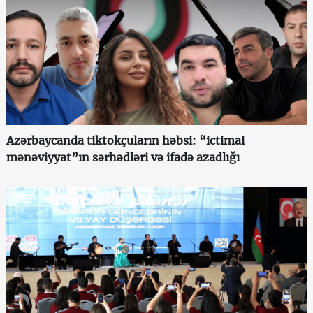
Azərbaycanda tiktokçuların həbsi: “ictimai
mənəviyyat”ın sərhədləri və ifadə azadlığı