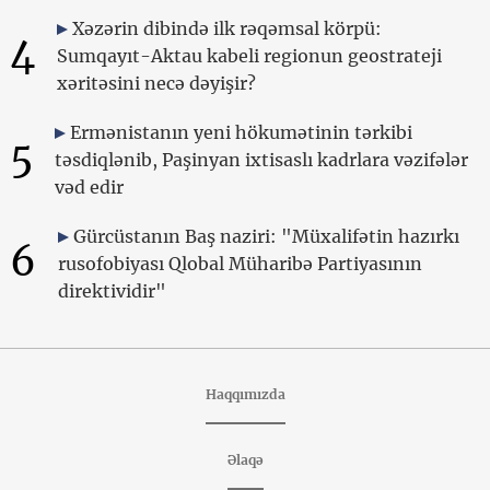
Xəzərin dibində ilk rəqəmsal körpü:
4
Sumqayıt-Aktau kabeli regionun geostrateji
xəritəsini necə dəyişir?
Ermənistanın yeni hökumətinin tərkibi
5
təsdiqlənib, Paşinyan ixtisaslı kadrlara vəzifələr
vəd edir
Gürcüstanın Baş naziri: "Müxalifətin hazırkı
6
rusofobiyası Qlobal Müharibə Partiyasının
direktividir"
Haqqımızda
Əlaqə