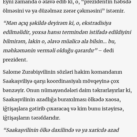
Eyni zamanda o əlavə edib ki, o, “prezidentin həbsdə
ölməsini və ya düzəlməz zərər çəkməsini” istəmir.
“Mən açıq şəkildə deyirəm ki, o, ekstradisiya
edilməlidir, yoxsa hansı termindən istifadə edildiyini
bilmirəm, lakin o, əlavə müalicə ala bilsin… bu,
məhkəmənin verməli olduğu qərardır”
– dedi
prezident.
Salome Zurabişvilinin sözləri hakim komandanın
Saakaşviliyə qarşı koordinasiyalı mövqeyinə çox
bənzəyir. Onun nümayəndələri daim təkrarlayırlar ki,
Saakaşvilinin azadlığa buraxılması ölkədə xaosa,
iğtişaşlara gətirib çıxaracaq və kim bunu istəyirsə,
iğtişaşların tərəfdarıdır.
“Saakaşvilinin ölkə daxilində və ya xaricdə azad