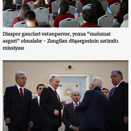
Diaspor gəncləri vətənpərvər, yoxsa “məlumat
əsgəri” olmalıdır - Zəngilan düşərgəsinin sətiraltı
missiyası