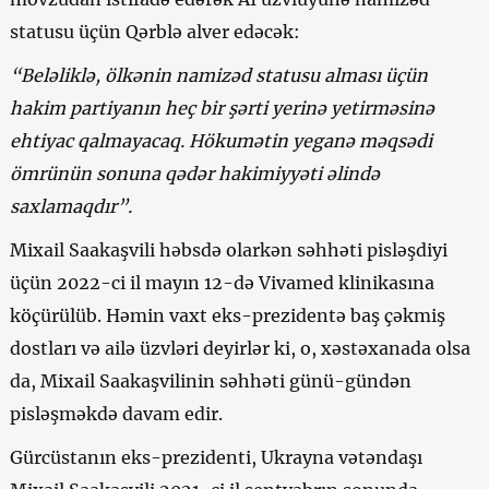
statusu üçün Qərblə alver edəcək:
“Beləliklə, ölkənin namizəd statusu alması üçün
hakim partiyanın heç bir şərti yerinə yetirməsinə
ehtiyac qalmayacaq. Hökumətin yeganə məqsədi
ömrünün sonuna qədər hakimiyyəti əlində
saxlamaqdır”.
Mixail Saakaşvili həbsdə olarkən səhhəti pisləşdiyi
üçün 2022-ci il mayın 12-də Vivamed klinikasına
köçürülüb. Həmin vaxt eks-prezidentə baş çəkmiş
dostları və ailə üzvləri deyirlər ki, o, xəstəxanada olsa
da, Mixail Saakaşvilinin səhhəti günü-gündən
pisləşməkdə davam edir.
Gürcüstanın eks-prezidenti, Ukrayna vətəndaşı