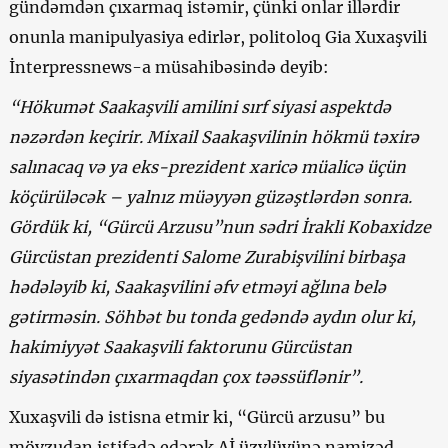
gündəmdən çıxarmaq istəmir, çünki onlar illərdir
onunla manipulyasiya edirlər, politoloq Gia Xuxaşvili
İnterpressnews-a müsahibəsində deyib:
“Hökumət Saakaşvili amilini sırf siyasi aspektdə
nəzərdən keçirir. Mixail Saakaşvilinin hökmü təxirə
salınacaq və ya eks-prezident xaricə müalicə üçün
köçürüləcək – yalnız müəyyən güzəştlərdən sonra.
Gördük ki, “Gürcü Arzusu”nun sədri İrakli Kobaxidze
Gürcüstan prezidenti Salome Zurabişvilini birbaşa
hədələyib ki, Saakaşvilini əfv etməyi ağlına belə
gətirməsin. Söhbət bu tonda gedəndə aydın olur ki,
hakimiyyət Saakaşvili faktorunu Gürcüstan
siyasətindən çıxarmaqdan çox təəssüflənir”.
Xuxaşvili də istisna etmir ki, “Gürcü arzusu” bu
mövzudan istifadə edərək Aİ üzvlüyünə namizəd