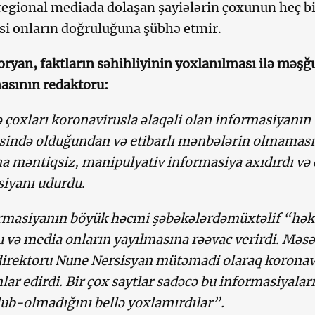
 regional mediada dolaşan şayiələrin çoxunun heç bi
əsi onların doğruluğuna şübhə etmir.
oryan, faktların səhihliyinin yoxlanılması ilə məşğ
asının redaktoru:
 çoxları koronavirusla əlaqəli olan informasiyanın
ində olduğundan və etibarlı mənbələrin olmaması
 məntiqsiz, manipulyativ informasiya axıdırdı və 
iyanı udurdu.
masiyanın böyük həcmi şəbəkələrdəmüxtəlif “həki
 və media onların yayılmasına rəəvac verirdi. Məs
irektoru Nune Nersisyan mütəmadi olaraq koronavi
lar edirdi. Bir çox saytlar sadəcə bu informasiyaları
ub-olmadığını bellə yoxlamırdılar”.