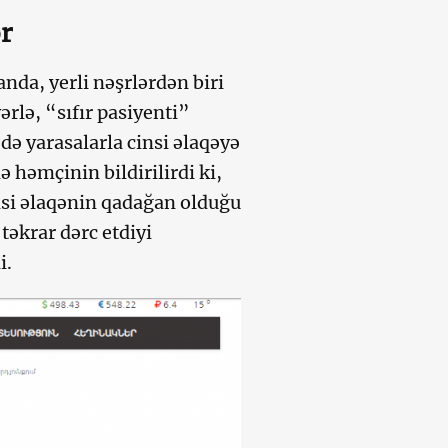
r
nda, yerli nəşrlərdən biri
rlə, “sıfır pasiyenti”
ə yarasalarla cinsi əlaqəyə
ə həmçinin bildirilirdi ki,
nsi əlaqənin qadağan olduğu
təkrar dərc etdiyi
i.