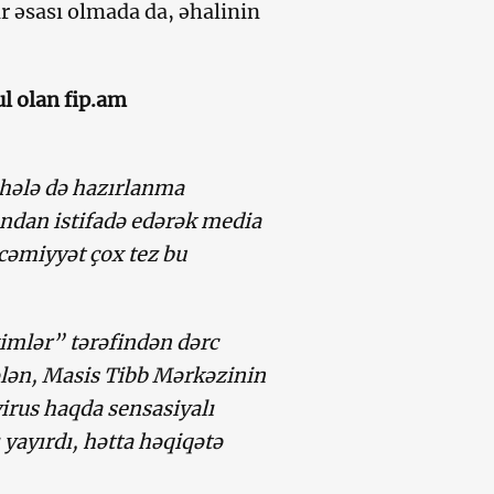
r əsası olmada da, əhalinin
ul olan fip.am
 hələ də hazırlanma
ndan istifadə edərək media
cəmiyyət çox tez bu
mlər” tərəfindən dərc
ələn, Masis Tibb Mərkəzinin
rus haqda sensasiyalı
 yayırdı, hətta həqiqətə