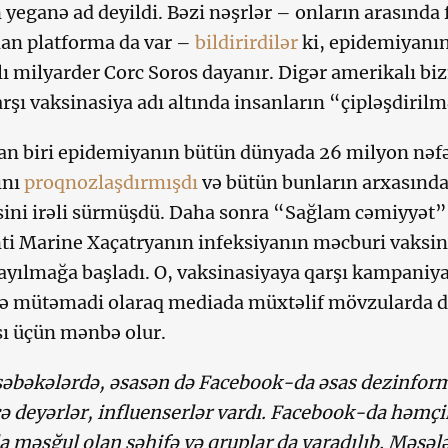
 yeganə ad deyildi. Bəzi nəşrlər – onların arasında
olan platforma da var –
bildirirdilər
ki, epidemiyanın
ı milyarder Corc Soros dayanır. Digər amerikalı biz
arşı vaksinasiya adı altında insanların “çipləşdiril
an biri epidemiyanın bütün dünyada 26 milyon nəfə
ını
proqnozlaşdırmışdı
və bütün bunların arxasınd
sini irəli sürmüşdü. Daha sonra “Sağlam cəmiyyət” 
ti Marine Xaçatryanın infeksiyanın məcburi vaksin
yayılmağa başladı. O, vaksinasiyaya qarşı kampaniyan
və mütəmadi olaraq mediada müxtəlif mövzularda 
ı üçün mənbə olur.
şəbəkələrdə, əsasən də Facebook-da əsas dezinfor
ə deyərlər, influenserlər vardı. Facebook-da həmçi
 məşğul olan səhifə və qruplar da yaradılıb. Məsə