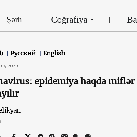
Coğrafiya
Ba
Şərh
են
Русский
English
.09.2020
avirus: epidemiya haqda miflər
yılır
elikyan
n
aq