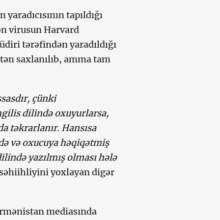
 yaradıcısının tapıldığı
ən virusun Harvard
diri tərəfindən yaradıldığı
ətən saxlanılıb, amma tam
sasdır, çünki
ilis dilində oxuyurlarsa,
 da təkrarlanır. Hansısa
edə və oxucuya həqiqətmiş
dilində yazılmış olması hələ
səhiihliyini yoxlayan digər
Ermənistan mediasında