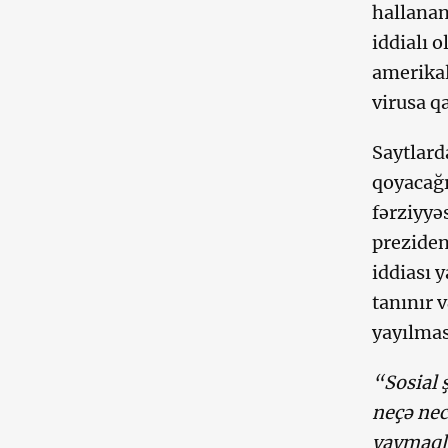
hallanan
iddialı 
amerikal
virusa q
Saytlard
qoyacağ
fərziyyə
preziden
iddiası 
tanınır 
yayılmas
“Sosial 
neçə nec
yaymaqla