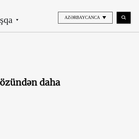
şqa
AZƏRBAYCANCA
 özündən daha