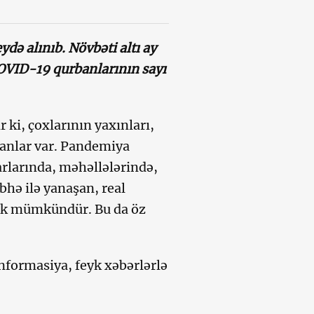
də alınıb. Növbəti altı ay
OVID-19 qurbanlarının sayı
 ki, çoxlarının yaxınları,
aşanlar var. Pandemiya
arlarında, məhəllələrində,
bhə ilə yanaşan, real
mək mümkündür. Bu da öz
formasiya, feyk xəbərlərlə