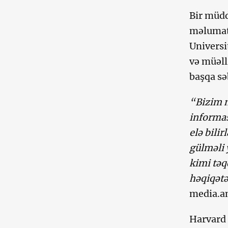
Bir müdd
məlumatı
Universi
və müəll
başqa s
“Bizim m
informas
elə bilir
gülməli 
kimi təq
həqiqətə
media.am
Harvard 