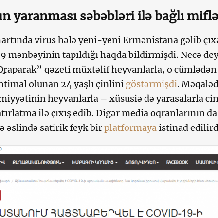
n yaranması səbəbləri ilə bağlı miflə
martında virus hələ yeni-yeni Ermənistana gəlib çıxa
 mənbəyinin tapıldığı haqda bildirmişdi. Necə deyə
raparak” qəzeti müxtəlif heyvanlarla, o cümlədən d
ehtimal olunan 24 yaşlı çinlini
göstərmişdi
. Məqaləd
miyyətinin heyvanlarla – xüsusiə də yarasalarla ci
tırlatma ilə çıxış edib. Digər media oqranlarının da 
 əslində satirik feyk bir
platformaya
istinad edilird