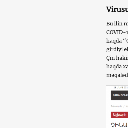
Virusu
Bu ilin 
COVID-19
haqda “Q
girdiyi 
Çin haki
haqda xa
məqalədə