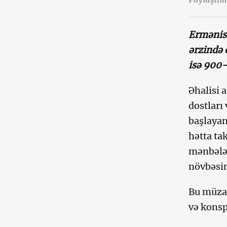
Ermənist
ərzində 
isə 900-
Əhalisi 
dostları 
başlayan
hətta ta
mənbələr
növbəsin
Bu müzak
və konsp