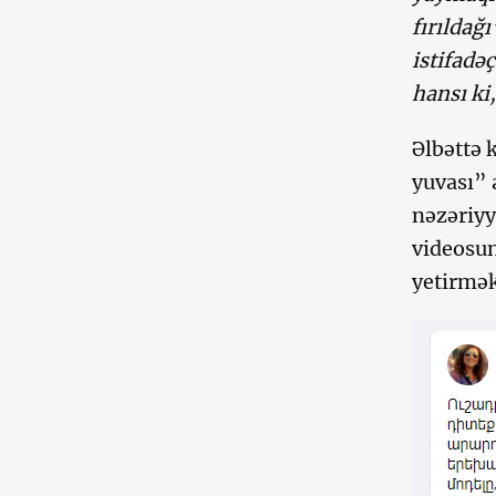
fırıldağ
istifadə
hansı ki
Əlbəttə 
yuvası” 
nəzəriyy
videosu
yetirmək