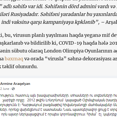
ı” adlı səhifə var idi. Səhifənin dörd admini vardı v
çiləri Rusiyadadır. Səhifəni yaradanlar bu yaxınlard
, indi vaksinə qarşı kampaniyaya kpklənib”, –
Arşa
ki, bu, virusun planlı yayılması haqda yeganə mif de
aşkarlanıb və bildirilib ki, COVID-19 haqda hələ 20
ənin sübutu olaraq London Olimpiya Oyunlarının a
na
bax
m
aq
və orada “virusla” səhnə dekorasiyası ar
 təklif olunurdu.