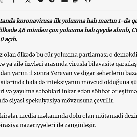
anda koronavirusa ilk yoluxma halı martın 1-də qey
ölkədə 46 mindən çox yoluxma halı qeydə alınıb, C
ü açıb.
az olan ölkədə bu cür yoluxma partlaması o deməkdir
və ya ailə üzvləri arasında virusla bilavasitə qarşıl
dan yarım il sonra Yerevan və digər şəhərlərin baz
ksilərində hələ də infeksiyanın mövcud olduğuna şü
i və yayılma səbəbləri inkar edən söhbətlər eşit
də siyasi spekulyasiya mövzusuna çevrilir.
irələr media məkanında dolu olan mütəmadi dezin
irasiya nəzəriyyələri ilə zənginləşir.