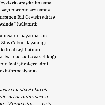
 feyklərin araşdırılmasına
 yayılmasının arxasında
nesmen Bill Qeytsin adı isə
məsində” hallanırdı.
r insanın həyatına son
a Stov Cobun dayandığı
ictimai təşkilatının
asiya məqsədilə yaradıldığı
ın fəal iştirakçısı kimi
dezinformasiyanın
masiya mənbəyi olan bir
nin sırf dezinformasiya
lən, “Koronavirus – əsrin