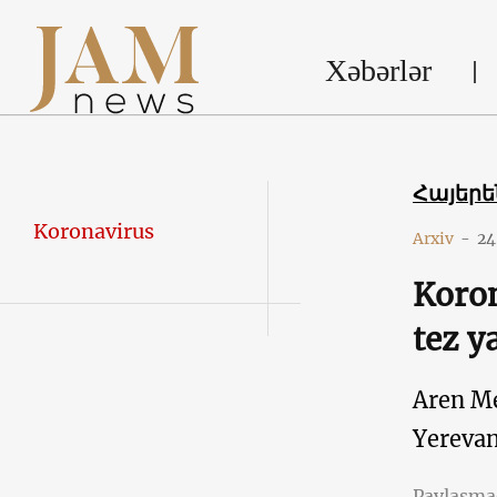
Xəbərlər
Հայեր
Koronavirus
Arxiv
-
24
Koron
tez ya
Aren M
Yereva
Paylaşm