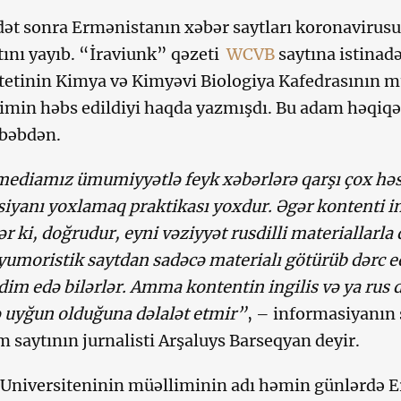
ət sonra Ermənistanın xəbər saytları koronavirusun
nı yayıb. “İraviunk” qəzeti
WCVB
saytına istinad
tetinin Kimya və Kimyəvi Biologiya Kafedrasının mü
imin həbs edildiyi haqda yazmışdı. Bu adam həqiq
əbəbdən.
ediamız ümumiyyətlə feyk xəbərlərə qarşı çox həs
iyanı yoxlamaq praktikası yoxdur. Əgər kontenti ing
lər ki, doğrudur, eyni vəziyyət rusdilli materiallarla
yumoristik saytdan sadəcə materialı götürüb dərc 
dim edə bilərlər. Amma kontentin ingilis və ya rus 
 uyğun olduğuna dəlalət etmir”
, – informasiyanın 
 saytının jurnalisti Arşaluys Barseqyan deyir.
Universiteninin müəlliminin adı həmin günlərdə 