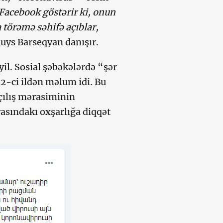
ə Facebook göstərir ki, onun
a törəmə səhifə açıblar,
luys Barseqyan danışır.
yil. Sosial şəbəkələrdə “şər
12-ci ildən məlum idi. Bu
çılış mərasiminin
asındakı oxşarlığa diqqət