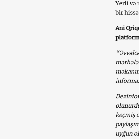
Yerli və
bir hiss
Ani Qriq
platform
“Əvvəlcə
mərhələs
məkanına
informas
Dezinfor
olunurdu
keçmiş d
paylaşım
uyğun ol